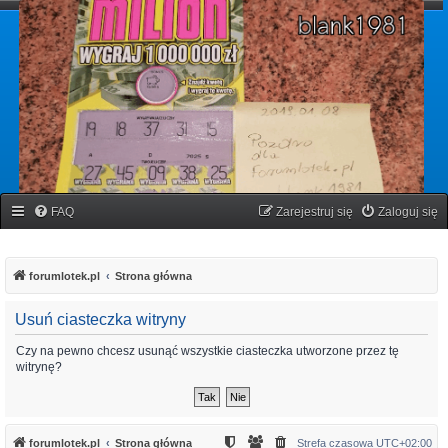
forumlotek.pl
Forum gier liczbowych
FAQ
Zarejestruj się
Zaloguj się
forumlotek.pl
Strona główna
Usuń ciasteczka witryny
Czy na pewno chcesz usunąć wszystkie ciasteczka utworzone przez tę
witrynę?
forumlotek.pl
Strona główna
Strefa czasowa
UTC+02:00