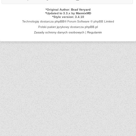
*
Original Author:
Brad Veryard
*
Updated to 3.3.x by
MannixMD
*
Style version: 3.4.10
Technologię dostarcza
phpBB
® Forum Software © phpBB Limited
Polski pakiet językowy dostarcza
phpBB.pl
Zasady ochrony danych osobowych
|
Regulamin