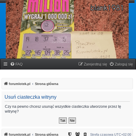
forumlotek.pl
Forum gier liczbowych
FAQ
Zarejestruj się
Zaloguj się
forumlotek.pl
Strona główna
Usuń ciasteczka witryny
Czy na pewno chcesz usunąć wszystkie ciasteczka utworzone przez tę
witrynę?
forumlotek.pl
Strona główna
Strefa czasowa
UTC+02:00