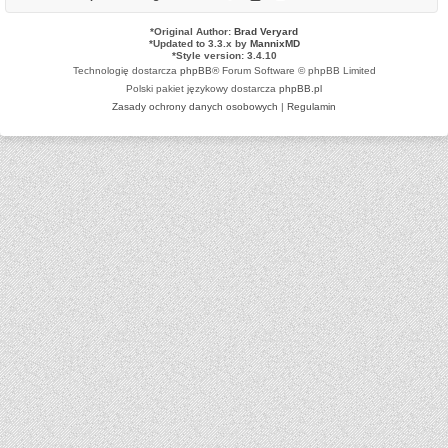
*
Original Author:
Brad Veryard
*
Updated to 3.3.x by
MannixMD
*
Style version: 3.4.10
Technologię dostarcza
phpBB
® Forum Software © phpBB Limited
Polski pakiet językowy dostarcza
phpBB.pl
Zasady ochrony danych osobowych
|
Regulamin