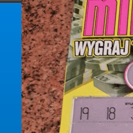
forumlotek.pl
Forum gier liczbowych