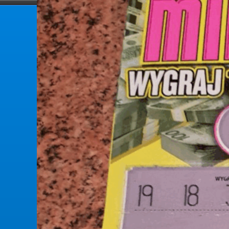
forumlotek.pl
Forum gier liczbowych