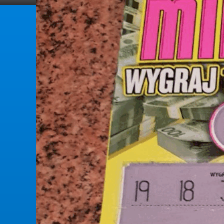
forumlotek.pl
Forum gier liczbowych