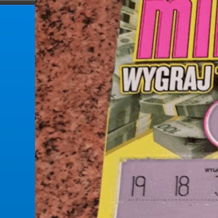
forumlotek.pl
Forum gier liczbowych