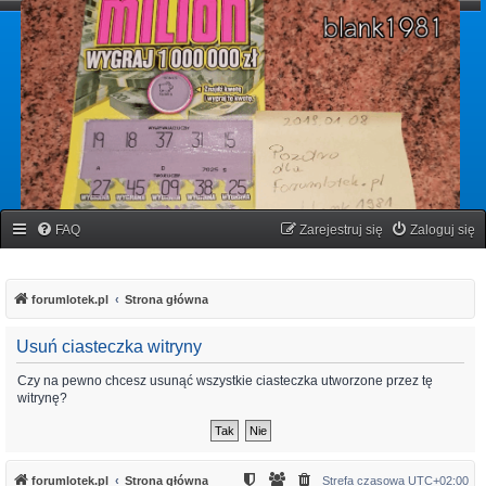
forumlotek.pl
Forum gier liczbowych
FAQ
Zarejestruj się
Zaloguj się
forumlotek.pl
Strona główna
Usuń ciasteczka witryny
Czy na pewno chcesz usunąć wszystkie ciasteczka utworzone przez tę
witrynę?
forumlotek.pl
Strona główna
Strefa czasowa
UTC+02:00