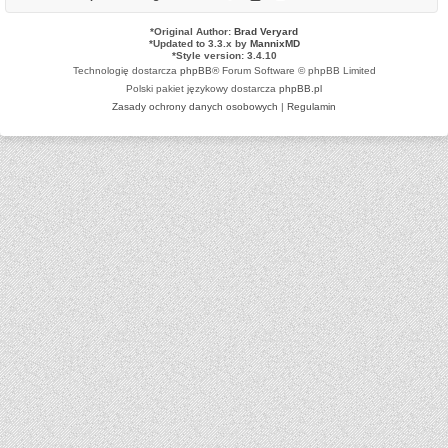
*
Original Author:
Brad Veryard
*
Updated to 3.3.x by
MannixMD
*
Style version: 3.4.10
Technologię dostarcza
phpBB
® Forum Software © phpBB Limited
Polski pakiet językowy dostarcza
phpBB.pl
Zasady ochrony danych osobowych
|
Regulamin