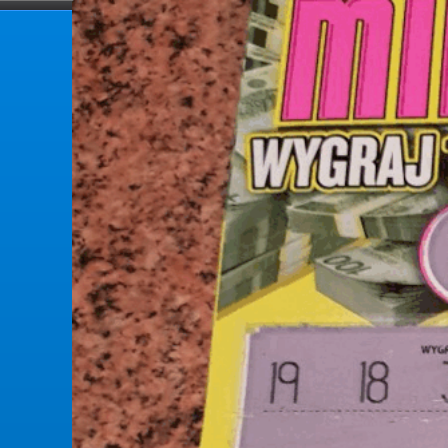
forumlotek.pl
Forum gier liczbowych