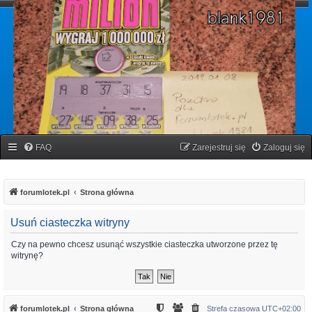
forumlotek.pl
Forum gier liczbowych
FAQ
Zarejestruj się
Zaloguj się
forumlotek.pl
Strona główna
Usuń ciasteczka witryny
Czy na pewno chcesz usunąć wszystkie ciasteczka utworzone przez tę
witrynę?
forumlotek.pl
Strona główna
Strefa czasowa
UTC+02:00