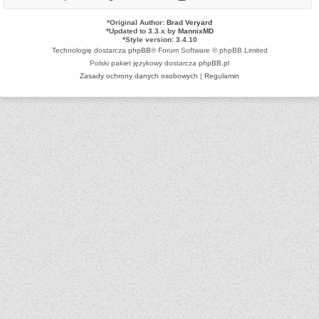
*
Original Author:
Brad Veryard
*
Updated to 3.3.x by
MannixMD
*
Style version: 3.4.10
Technologię dostarcza
phpBB
® Forum Software © phpBB Limited
Polski pakiet językowy dostarcza
phpBB.pl
Zasady ochrony danych osobowych
|
Regulamin