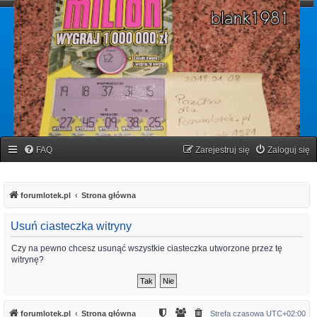
forumlotek.pl
Forum gier liczbowych
FAQ
Zarejestruj się
Zaloguj się
forumlotek.pl
Strona główna
Usuń ciasteczka witryny
Czy na pewno chcesz usunąć wszystkie ciasteczka utworzone przez tę
witrynę?
forumlotek.pl
Strona główna
Strefa czasowa
UTC+02:00