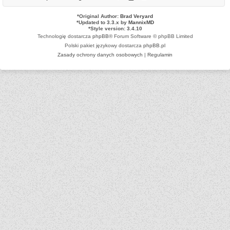
*
Original Author:
Brad Veryard
*
Updated to 3.3.x by
MannixMD
*
Style version: 3.4.10
Technologię dostarcza
phpBB
® Forum Software © phpBB Limited
Polski pakiet językowy dostarcza
phpBB.pl
Zasady ochrony danych osobowych
|
Regulamin