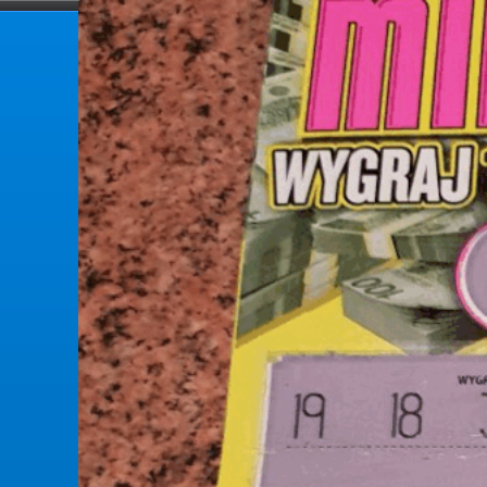
forumlotek.pl
Forum gier liczbowych