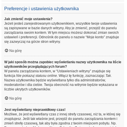
Preferencje i ustawienia użytkownika
Jak zmienić moje ustawienia?
Jeżeli jesteś zarejestrowanym użytkownikiem, wszystkie twoje ustawienia
są zapisywane w bazie danych witryny. Aby je zmienić, przejdź do panelu
zarządzania swoim kontem. W tym miejscu możesz dokonać zmian swoich
ustawień i preferencji. Odnośnik do panelu o nazwie “Moje konto” znajduje
się zazwyczaj na górze stron witryny.
Na górę
W jaki sposób można zapobiec wyświetlaniu nazwy użytkownika na liście
użytkowników przeglądających forum?
W panelu zarządzania kontem, w “Ustawieniach witryny” znajduje się
funkcja
Nie pokazuj statusu online
. Włącz tę funkcję, zaznaczając
Tak
.
Nazwa użytkownika będzie wyświetlana tylko dla administratorów,
moderatorów i dla ciebie. Twoja obecność na witrynie będzie wykazana w
liczbie ukrytych użytkowników.
Na górę
Jest wyświetlany nieprawidłowy czas!
Możliwe, że jest wyświetlany czas z innej strefy czasowej, niż ta, w której się
znajdujesz. Jeśli tak właśnie jest, przejdź do panelu zarządzania kontem i
zmień strefę czasową, tak aby była zgodna z twoim miejscem pobytu. Np.