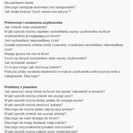
Nie pamiętam hasła!
Dlaczego następuje automatyczne wylogowanie?
Jak działa funkcja “Usuń ciasteczka witryny”?
Preferencje i ustawienia użytkownika
Jak zmienić moje ustawienia?
W jaki sposób można zapobiec wyświetlaniu nazwy użytkownika na liście
użytkowników przeglądających forum?
Jest wyświetlany nieprawidłowy czas!
Została wykonana zmiana strefy czasowej, a nadal jest wyświetlany nieprawidłowy
czas!
Mojego języka nie ma na liście!
Czym są obrazki wyświetlane obok nazwy użytkownika?
Jak wyświetlić awatar?
Co to jest ranga i jak można ją zmienić?
Podczas próby wysłania wiadomości e-mail do użytkownika witryna prosi mnie o
zalogowanie. Dlaczego?
Problemy z pisaniem
Jak utworzyć nowy temat na forum lub wysłać odpowiedź w temacie?
W jaki sposób można zmienić lub usunąć post?
W jaki sposób można dodać podpis do swojego posta?
W jaki sposób można utworzyć ankietę?
Dlaczego nie można dodać więcej opcji ankiety?
W jaki sposób zmienić lub usunąć ankietę?
Dlaczego nie mam dostępu do forum?
Dlaczego nie mogę dodawać załączników?
Dlaczego otrzymałem/otrzymałam ostrzeżenie?
W jaki sposób można zgłosić posty moderatorowi?