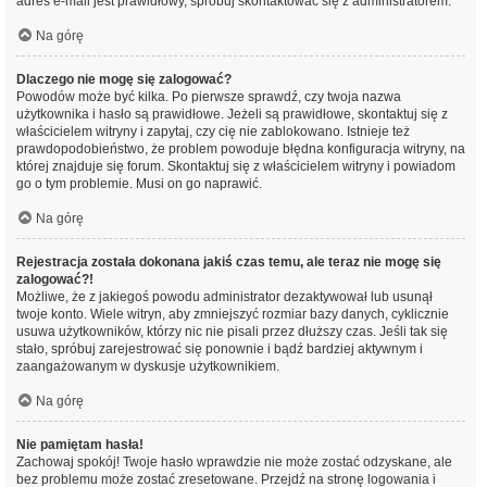
adres e-mail jest prawidłowy, spróbuj skontaktować się z administratorem.
Na górę
Dlaczego nie mogę się zalogować?
Powodów może być kilka. Po pierwsze sprawdź, czy twoja nazwa
użytkownika i hasło są prawidłowe. Jeżeli są prawidłowe, skontaktuj się z
właścicielem witryny i zapytaj, czy cię nie zablokowano. Istnieje też
prawdopodobieństwo, że problem powoduje błędna konfiguracja witryny, na
której znajduje się forum. Skontaktuj się z właścicielem witryny i powiadom
go o tym problemie. Musi on go naprawić.
Na górę
Rejestracja została dokonana jakiś czas temu, ale teraz nie mogę się
zalogować?!
Możliwe, że z jakiegoś powodu administrator dezaktywował lub usunął
twoje konto. Wiele witryn, aby zmniejszyć rozmiar bazy danych, cyklicznie
usuwa użytkowników, którzy nic nie pisali przez dłuższy czas. Jeśli tak się
stało, spróbuj zarejestrować się ponownie i bądź bardziej aktywnym i
zaangażowanym w dyskusje użytkownikiem.
Na górę
Nie pamiętam hasła!
Zachowaj spokój! Twoje hasło wprawdzie nie może zostać odzyskane, ale
bez problemu może zostać zresetowane. Przejdź na stronę logowania i