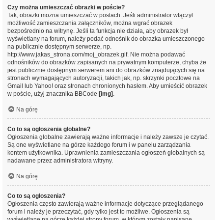
Czy można umieszczać obrazki w poście?
Tak, obrazki można umieszczać w postach. Jeśli administrator włączył
możliwość zamieszczania załączników, można wgrać obrazek
bezpośrednio na witrynę. Jeśli ta funkcja nie działa, aby obrazek był
wyświetlany na forum, należy podać odnośnik do obrazka umieszczonego
na publicznie dostępnym serwerze, np.
http://www.jakas_strona.com/moj_obrazek.gif. Nie można podawać
odnośników do obrazków zapisanych na prywatnym komputerze, chyba że
jest publicznie dostępnym serwerem ani do obrazków znajdujących się na
stronach wymagających autoryzacji, takich jak, np. skrzynki pocztowe na
Gmail lub Yahoo! oraz stronach chronionych hasłem. Aby umieścić obrazek
w poście, użyj znacznika BBCode
[img]
.
Na górę
Co to są ogłoszenia globalne?
Ogłoszenia globalne zawierają ważne informacje i należy zawsze je czytać.
Są one wyświetlane na górze każdego forum i w panelu zarządzania
kontem użytkownika. Uprawnienia zamieszczania ogłoszeń globalnych są
nadawane przez administratora witryny.
Na górę
Co to są ogłoszenia?
Ogłoszenia często zawierają ważne informacje dotyczące przeglądanego
forum i należy je przeczytać, gdy tylko jest to możliwe. Ogłoszenia są
wyświetlane na górze każdej strony forum, w którym zostały napisane.