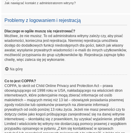
Jak nawiązać kontakt z administratorem witryny?
Problemy z logowaniem i rejestracją
Dlaczego w ogóle muszę się rejestrować?
Możliwe, że nie musisz. To od administratora witryny zależy czy, aby pisać
wiadomości, konieczna jest rejestracja. Niemniej rejestracja umożliwia
dostęp do dodatkowych funkcji niedostępnych dla gości, takich jak własny
awatar, wysyłanie prywatnych wiadomości i e-maili do innych użytkowników,
możliwość przypisania do grup użytkowników itp. Rejestracja zajmuje tylko
chwilę, więc zaleca się jej wykonanie.
Na górę
Co to jest COPPA?
COPPA, to skrót od Child Online Privacy and Protection Act – prawa
obowiązującego od 1998 roku w USA, nakładającego na właścicieli stron
internetowych, które potencjalnie mogą zbierać informacje od osób
małoletnich – mających mniej niż 13 lat – obowiązek posiadania pisemnej
zgody rodziców lub opiekunów prawnych na zbieranie informacji
prywatnych od osób poniżej 13 roku życia. Jeżeli nie masz pewności czy to
dotyczy ciebie jako kogoś próbującego zarejestrować się na danej witrynie
internetowej – skontaktuj się z prawnikiem, by uzyskać wyjaśnienie. phpBB
Limited i właściciele tej witryny nie dostarczają pomocy prawnej z wyjątkiem
przypadku opisanego w pytaniu „Z kim się kontaktować w sprawach