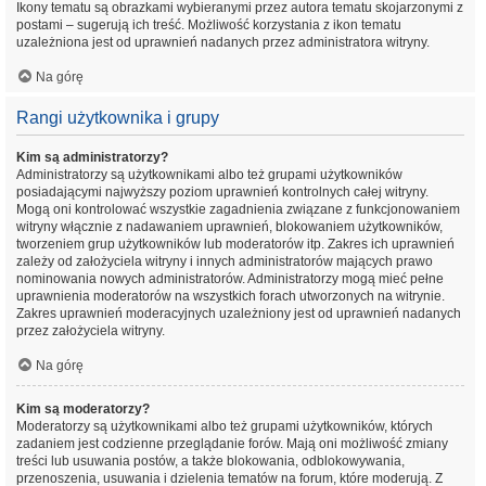
Ikony tematu są obrazkami wybieranymi przez autora tematu skojarzonymi z
postami – sugerują ich treść. Możliwość korzystania z ikon tematu
uzależniona jest od uprawnień nadanych przez administratora witryny.
Na górę
Rangi użytkownika i grupy
Kim są administratorzy?
Administratorzy są użytkownikami albo też grupami użytkowników
posiadającymi najwyższy poziom uprawnień kontrolnych całej witryny.
Mogą oni kontrolować wszystkie zagadnienia związane z funkcjonowaniem
witryny włącznie z nadawaniem uprawnień, blokowaniem użytkowników,
tworzeniem grup użytkowników lub moderatorów itp. Zakres ich uprawnień
zależy od założyciela witryny i innych administratorów mających prawo
nominowania nowych administratorów. Administratorzy mogą mieć pełne
uprawnienia moderatorów na wszystkich forach utworzonych na witrynie.
Zakres uprawnień moderacyjnych uzależniony jest od uprawnień nadanych
przez założyciela witryny.
Na górę
Kim są moderatorzy?
Moderatorzy są użytkownikami albo też grupami użytkowników, których
zadaniem jest codzienne przeglądanie forów. Mają oni możliwość zmiany
treści lub usuwania postów, a także blokowania, odblokowywania,
przenoszenia, usuwania i dzielenia tematów na forum, które moderują. Z