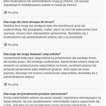
tylko moderatorzy lub administratorzy mogą ją zmienić, lub usunąć.
Zapobiega to modyfikowaniu ankiety w czasie jej trwania.
Na górę
Dlaczego nie mam dostępu do forum?
Niektóre fora mogą być dostępne tylko dla określonych grup lub
użytkowników. Aby przeglądać, czytać, pisać na nich lub wykonywać inne
operacje, musisz mieć odpowiednie uprawnienia. Skontaktuj się z
moderatorem lub administratorem witryny, aby ci je przydzielił.
Na górę
Dlaczego nie mogę dodawać załączników?
Uprawnienia dotyczące załączników są przydzielane dla każdego forum,
dla każdej grupy i dla każdego użytkownika. Administrator witryny mógł nie
zezwolić na zamieszczanie załączników na forum, na którym piszesz lub
przyznał uprawnienia tylko niektórym grupom. Jeśli nadal nie masz
jasności, dlaczego nie możesz zamieszczać załączników, skontaktuj się z
administratorem witryny.
Na górę
Dlaczego otrzymałem/otrzymałam ostrzeżenie?
Każdy administrator witryny ma swoje zasady i regulaminy obowiązujące na
danej witrynie. Są one opublikowane i administrator zaleca zapoznanie się
z nimi. Jeśli ktoś ich nie przestrzegał, może otrzymać ostrzeżenie. O