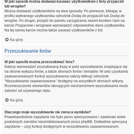
W jaki sposób można dodawać/usuwać użytkowników z listy przyjaciół
lub wrogów?
Można dodawać użytkowników na dwa sposoby. Po pierwsze, klikając w
profilu wybranego użytkownika odnośnik
Dodaj do przyjaciół
lub
Dodaj do
wrogów
. Po drugie, przejść do panelu zarządzania swoim kontem i tam na
karcie
Przyjaciele i wrogowie
wprowadzić odpowiednie dane użytkownika.
Na tej samej karcie można także usuwać użytkowników z list.
Na górę
Przeszukiwanie forów
W jaki sposób można przeszukiwać fora?
Należy wprowadzić poszukiwaną frazę w pole wyszukiwania znajdujące się
na stronie wykazu forów, a także stronach forów i tematów. W celu uzyskania
zaawansowanych funkcji wyszukiwania należy kliknąć odnośnik
“Wyszukiwanie zaawansowane” dostępny na wszystkich stronach witryny.
Rozmieszczenie elementów sterujących mechanizmem wyszukiwania może
zależeć od używanego stylu.
Na górę
Dlaczego moje wyszukiwanie nie zwraca wyników?
Prawdopodobnie zapytanie nie było jasno sprecyzowane i zawierało wiele
podobnych zwrotów niezindeksowanych przez phpBB. Dokładnie sprecyzuj
zapytanie – użyj funkcji dostępnych w wyszukiwaniu zaawansowanym.