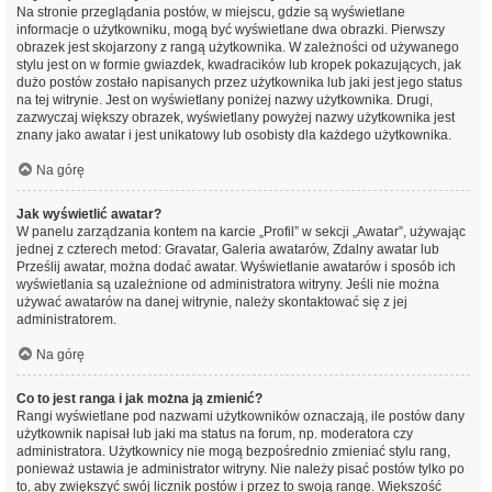
Na stronie przeglądania postów, w miejscu, gdzie są wyświetlane
informacje o użytkowniku, mogą być wyświetlane dwa obrazki. Pierwszy
obrazek jest skojarzony z rangą użytkownika. W zależności od używanego
stylu jest on w formie gwiazdek, kwadracików lub kropek pokazujących, jak
dużo postów zostało napisanych przez użytkownika lub jaki jest jego status
na tej witrynie. Jest on wyświetlany poniżej nazwy użytkownika. Drugi,
zazwyczaj większy obrazek, wyświetlany powyżej nazwy użytkownika jest
znany jako awatar i jest unikatowy lub osobisty dla każdego użytkownika.
Na górę
Jak wyświetlić awatar?
W panelu zarządzania kontem na karcie „Profil” w sekcji „Awatar”, używając
jednej z czterech metod: Gravatar, Galeria awatarów, Zdalny awatar lub
Prześlij awatar, można dodać awatar. Wyświetlanie awatarów i sposób ich
wyświetlania są uzależnione od administratora witryny. Jeśli nie można
używać awatarów na danej witrynie, należy skontaktować się z jej
administratorem.
Na górę
Co to jest ranga i jak można ją zmienić?
Rangi wyświetlane pod nazwami użytkowników oznaczają, ile postów dany
użytkownik napisał lub jaki ma status na forum, np. moderatora czy
administratora. Użytkownicy nie mogą bezpośrednio zmieniać stylu rang,
ponieważ ustawia je administrator witryny. Nie należy pisać postów tylko po
to, aby zwiększyć swój licznik postów i przez to swoją rangę. Większość