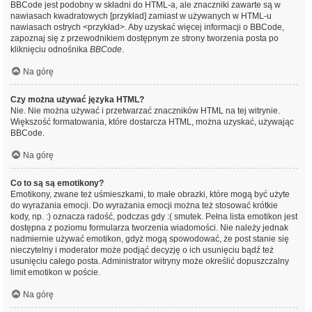
BBCode jest podobny w składni do HTML-a, ale znaczniki zawarte są w
nawiasach kwadratowych [przykład] zamiast w używanych w HTML-u
nawiasach ostrych <przykład>. Aby uzyskać więcej informacji o BBCode,
zapoznaj się z przewodnikiem dostępnym ze strony tworzenia posta po
kliknięciu odnośnika
BBCode
.
Na górę
Czy można używać języka HTML?
Nie. Nie można używać i przetwarzać znaczników HTML na tej witrynie.
Większość formatowania, które dostarcza HTML, można uzyskać, używając
BBCode.
Na górę
Co to są są emotikony?
Emotikony, zwane też uśmieszkami, to małe obrazki, które mogą być użyte
do wyrażania emocji. Do wyrażania emocji można też stosować krótkie
kody, np. :) oznacza radość, podczas gdy :( smutek. Pełna lista emotikon jest
dostępna z poziomu formularza tworzenia wiadomości. Nie należy jednak
nadmiernie używać emotikon, gdyż mogą spowodować, że post stanie się
nieczytelny i moderator może podjąć decyzję o ich usunięciu bądź też
usunięciu całego posta. Administrator witryny może określić dopuszczalny
limit emotikon w poście.
Na górę