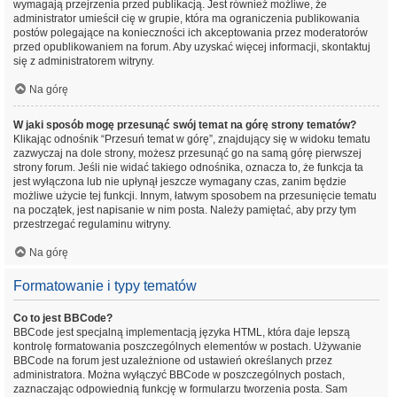
wymagają przejrzenia przed publikacją. Jest również możliwe, że
administrator umieścił cię w grupie, która ma ograniczenia publikowania
postów polegające na konieczności ich akceptowania przez moderatorów
przed opublikowaniem na forum. Aby uzyskać więcej informacji, skontaktuj
się z administratorem witryny.
Na górę
W jaki sposób mogę przesunąć swój temat na górę strony tematów?
Klikając odnośnik “Przesuń temat w górę”, znajdujący się w widoku tematu
zazwyczaj na dole strony, możesz przesunąć go na samą górę pierwszej
strony forum. Jeśli nie widać takiego odnośnika, oznacza to, że funkcja ta
jest wyłączona lub nie upłynął jeszcze wymagany czas, zanim będzie
możliwe użycie tej funkcji. Innym, łatwym sposobem na przesunięcie tematu
na początek, jest napisanie w nim posta. Należy pamiętać, aby przy tym
przestrzegać regulaminu witryny.
Na górę
Formatowanie i typy tematów
Co to jest BBCode?
BBCode jest specjalną implementacją języka HTML, która daje lepszą
kontrolę formatowania poszczególnych elementów w postach. Używanie
BBCode na forum jest uzależnione od ustawień określanych przez
administratora. Można wyłączyć BBCode w poszczególnych postach,
zaznaczając odpowiednią funkcję w formularzu tworzenia posta. Sam