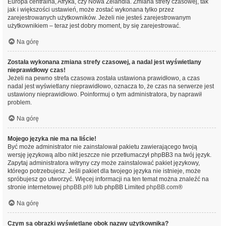
Europa centralna, Afryka, czy Nowa Zelandia. Zmiana strefy czasowej, tak
jak i większości ustawień, może zostać wykonana tylko przez
zarejestrowanych użytkowników. Jeżeli nie jesteś zarejestrowanym
użytkownikiem – teraz jest dobry moment, by się zarejestrować.
Na górę
Została wykonana zmiana strefy czasowej, a nadal jest wyświetlany
nieprawidłowy czas!
Jeżeli na pewno strefa czasowa została ustawiona prawidłowo, a czas
nadal jest wyświetlany nieprawidłowo, oznacza to, że czas na serwerze jest
ustawiony nieprawidłowo. Poinformuj o tym administratora, by naprawił
problem.
Na górę
Mojego języka nie ma na liście!
Być może administrator nie zainstalował pakietu zawierającego twoją
wersję językową albo nikt jeszcze nie przetłumaczył phpBB3 na twój język.
Zapytaj administratora witryny czy może zainstalować pakiet językowy,
którego potrzebujesz. Jeśli pakiet dla twojego języka nie istnieje, może
spróbujesz go utworzyć. Więcej informacji na ten temat można znaleźć na
stronie internetowej
phpBB.pl
® lub phpBB Limited
phpBB.com
®
Na górę
Czym są obrazki wyświetlane obok nazwy użytkownika?