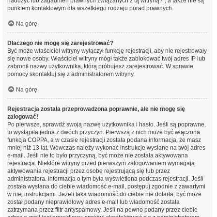
nadużyć lub zagadnień prawnych związanych z tą witryną?”, a także nie są
punktem kontaktowym dla wszelkiego rodzaju porad prawnych.
Na górę
Dlaczego nie mogę się zarejestrować?
Być może właściciel witryny wyłączył funkcję rejestracji, aby nie rejestrowały
się nowe osoby. Właściciel witryny mógł także zablokować twój adres IP lub
zabronił nazwy użytkownika, którą próbujesz zarejestrować. W sprawie
pomocy skontaktuj się z administratorem witryny.
Na górę
Rejestracja została przeprowadzona poprawnie, ale nie mogę się
zalogować!
Po pierwsze, sprawdź swoją nazwę użytkownika i hasło. Jeśli są poprawne,
to wystąpiła jedna z dwóch przyczyn. Pierwszą z nich może być włączona
funkcja COPPA, a w czasie rejestracji została podana informacja, że masz
mniej niż 13 lat. Wówczas należy wykonać instrukcje wysłane na twój adres
e-mail. Jeśli nie to było przyczyną, być może nie została aktywowana
rejestracja. Niektóre witryny przed pierwszym zalogowaniem wymagają
aktywowania rejestracji przez osobę rejestrującą się lub przez
administratora. Informacja o tym była wyświetlona podczas rejestracji. Jeśli
została wysłana do ciebie wiadomość e-mail, postępuj zgodnie z zawartymi
w niej instrukcjami. Jeżeli taka wiadomość do ciebie nie dotarła, być może
został podany nieprawidłowy adres e-mail lub wiadomość została
zatrzymana przez filtr antyspamowy. Jeśli na pewno podany przez ciebie