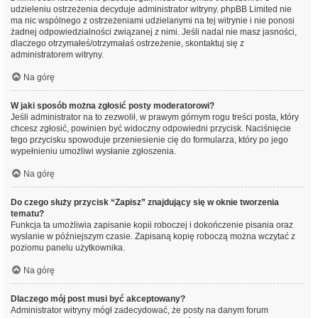
udzieleniu ostrzeżenia decyduje administrator witryny. phpBB Limited nie
ma nic wspólnego z ostrzeżeniami udzielanymi na tej witrynie i nie ponosi
żadnej odpowiedzialności związanej z nimi. Jeśli nadal nie masz jasności,
dlaczego otrzymałeś/otrzymałaś ostrzeżenie, skontaktuj się z
administratorem witryny.
Na górę
W jaki sposób można zgłosić posty moderatorowi?
Jeśli administrator na to zezwolił, w prawym górnym rogu treści posta, który
chcesz zgłosić, powinien być widoczny odpowiedni przycisk. Naciśnięcie
tego przycisku spowoduje przeniesienie cię do formularza, który po jego
wypełnieniu umożliwi wysłanie zgłoszenia.
Na górę
Do czego służy przycisk “Zapisz” znajdujący się w oknie tworzenia
tematu?
Funkcja ta umożliwia zapisanie kopii roboczej i dokończenie pisania oraz
wysłanie w późniejszym czasie. Zapisaną kopię roboczą można wczytać z
poziomu panelu użytkownika.
Na górę
Dlaczego mój post musi być akceptowany?
Administrator witryny mógł zadecydować, że posty na danym forum