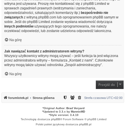
witryna jest używana. Proszę nie kontaktować się z phpBB Limited w
sprawach zagadnień prawnych (wstrzymania i zaniechania,
odpowiedzialności, szkalujących komentarzy itp.)
bezpośrednio nie
związanych
z witryną phpBB.com lub oprogramowaniem phpBB samym w
sobie. Jeśli do phpBB Limited zostanie wysłana wiadomość dotycząca
innych podmiotów
używających tego oprogramowania, nie należy
oczekiwać odpowiedzi, lub zostanie udzielona odpowiedź lakoniczna.
Na górę
Jak nawiązać kontakt z administratorem witryny?
Wszyscy użytkownicy witryny mogą używać – jeśli funkcja ta jest włączona
przez administratora witryny – formularza „Kontakt z nami”. Członkowie
witryny mogą także używać odnośnika „Zespół administracyjny”.
Na górę
Przejdź do
forumlotek.pl
Strona główna
Strefa czasowa
UTC+02:00
*
Original Author:
Brad Veryard
*
Updated to 3.3.x by
MannixMD
*
Style version: 3.4.10
Technologię dostarcza
phpBB
® Forum Software © phpBB Limited
Polski pakiet językowy dostarcza
phpBB.pl