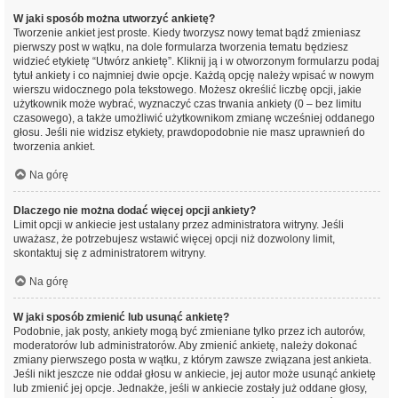
W jaki sposób można utworzyć ankietę?
Tworzenie ankiet jest proste. Kiedy tworzysz nowy temat bądź zmieniasz
pierwszy post w wątku, na dole formularza tworzenia tematu będziesz
widzieć etykietę “Utwórz ankietę”. Kliknij ją i w otworzonym formularzu podaj
tytuł ankiety i co najmniej dwie opcje. Każdą opcję należy wpisać w nowym
wierszu widocznego pola tekstowego. Możesz określić liczbę opcji, jakie
użytkownik może wybrać, wyznaczyć czas trwania ankiety (0 – bez limitu
czasowego), a także umożliwić użytkownikom zmianę wcześniej oddanego
głosu. Jeśli nie widzisz etykiety, prawdopodobnie nie masz uprawnień do
tworzenia ankiet.
Na górę
Dlaczego nie można dodać więcej opcji ankiety?
Limit opcji w ankiecie jest ustalany przez administratora witryny. Jeśli
uważasz, że potrzebujesz wstawić więcej opcji niż dozwolony limit,
skontaktuj się z administratorem witryny.
Na górę
W jaki sposób zmienić lub usunąć ankietę?
Podobnie, jak posty, ankiety mogą być zmieniane tylko przez ich autorów,
moderatorów lub administratorów. Aby zmienić ankietę, należy dokonać
zmiany pierwszego posta w wątku, z którym zawsze związana jest ankieta.
Jeśli nikt jeszcze nie oddał głosu w ankiecie, jej autor może usunąć ankietę
lub zmienić jej opcje. Jednakże, jeśli w ankiecie zostały już oddane głosy,