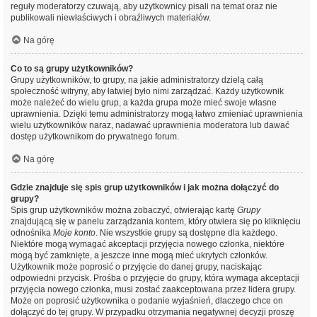
reguły moderatorzy czuwają, aby użytkownicy pisali na temat oraz nie
publikowali niewłaściwych i obraźliwych materiałów.
Na górę
Co to są grupy użytkowników?
Grupy użytkowników, to grupy, na jakie administratorzy dzielą całą
społeczność witryny, aby łatwiej było nimi zarządzać. Każdy użytkownik
może należeć do wielu grup, a każda grupa może mieć swoje własne
uprawnienia. Dzięki temu administratorzy mogą łatwo zmieniać uprawnienia
wielu użytkowników naraz, nadawać uprawnienia moderatora lub dawać
dostęp użytkownikom do prywatnego forum.
Na górę
Gdzie znajduje się spis grup użytkowników i jak można dołączyć do
grupy?
Spis grup użytkowników można zobaczyć, otwierając kartę
Grupy
znajdującą się w panelu zarządzania kontem, który otwiera się po kliknięciu
odnośnika
Moje konto
. Nie wszystkie grupy są dostępne dla każdego.
Niektóre mogą wymagać akceptacji przyjęcia nowego członka, niektóre
mogą być zamknięte, a jeszcze inne mogą mieć ukrytych członków.
Użytkownik może poprosić o przyjęcie do danej grupy, naciskając
odpowiedni przycisk. Prośba o przyjęcie do grupy, która wymaga akceptacji
przyjęcia nowego członka, musi zostać zaakceptowana przez lidera grupy.
Może on poprosić użytkownika o podanie wyjaśnień, dlaczego chce on
dołączyć do tej grupy. W przypadku otrzymania negatywnej decyzji proszę