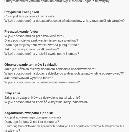
Otrzymałem/otrzymałam spam lub obraźliwy e-mail od kogoś z tej witryny!
Przyjaciele i wrogowie
Co to jest lista przyjaciół i wrogów?
W jaki sposób można dodawać/usuwać użytkowników z listy przyjaciół lub wrogów?
Przeszukiwanie forów
W jaki sposób można przeszukiwać fora?
Dlaczego moje wyszukiwanie nie zwraca wyników?
Dlaczego moje wyszukiwanie zwraca pustą stronę?!
Jak można wyszukać użytkowników?
W jaki sposób można znaleźć swoje posty i tematy?
Obserwowanie tematów i zakładki
Jaka jest różnica między dodaniem zakładki a obserwowaniem?
W jaki sposób można dodać zakładkę do wybranych tematów lub je obserwować??
Jak obserwować wybrane forum?
W jaki sposób usunąć obserwowanie forum, tematu?
Załączniki
Jakie typy załączników są dozwolone na tej witrynie?
W jaki sposób można znaleźć wszystkie swoje załączniki?
Zagadnienia związane z phpBB
Kto jest autorem tego oprogramowania?
Dlaczego funkcja X nie jest dostępna?
Z kim się kontaktować w sprawach nadużyć lub zagadnień prawnych związanych z
tą witryną?