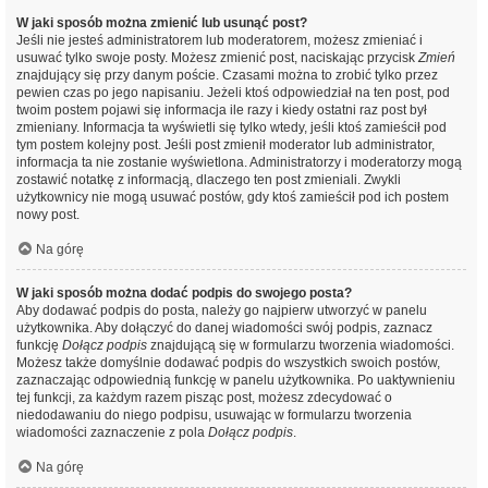
W jaki sposób można zmienić lub usunąć post?
Jeśli nie jesteś administratorem lub moderatorem, możesz zmieniać i
usuwać tylko swoje posty. Możesz zmienić post, naciskając przycisk
Zmień
znajdujący się przy danym poście. Czasami można to zrobić tylko przez
pewien czas po jego napisaniu. Jeżeli ktoś odpowiedział na ten post, pod
twoim postem pojawi się informacja ile razy i kiedy ostatni raz post był
zmieniany. Informacja ta wyświetli się tylko wtedy, jeśli ktoś zamieścił pod
tym postem kolejny post. Jeśli post zmienił moderator lub administrator,
informacja ta nie zostanie wyświetlona. Administratorzy i moderatorzy mogą
zostawić notatkę z informacją, dlaczego ten post zmieniali. Zwykli
użytkownicy nie mogą usuwać postów, gdy ktoś zamieścił pod ich postem
nowy post.
Na górę
W jaki sposób można dodać podpis do swojego posta?
Aby dodawać podpis do posta, należy go najpierw utworzyć w panelu
użytkownika. Aby dołączyć do danej wiadomości swój podpis, zaznacz
funkcję
Dołącz podpis
znajdującą się w formularzu tworzenia wiadomości.
Możesz także domyślnie dodawać podpis do wszystkich swoich postów,
zaznaczając odpowiednią funkcję w panelu użytkownika. Po uaktywnieniu
tej funkcji, za każdym razem pisząc post, możesz zdecydować o
niedodawaniu do niego podpisu, usuwając w formularzu tworzenia
wiadomości zaznaczenie z pola
Dołącz podpis
.
Na górę