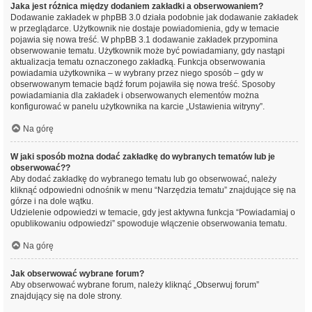
Jaka jest różnica między dodaniem zakładki a obserwowaniem?
Dodawanie zakładek w phpBB 3.0 działa podobnie jak dodawanie zakładek
w przeglądarce. Użytkownik nie dostaje powiadomienia, gdy w temacie
pojawia się nowa treść. W phpBB 3.1 dodawanie zakładek przypomina
obserwowanie tematu. Użytkownik może być powiadamiany, gdy nastąpi
aktualizacja tematu oznaczonego zakładką. Funkcja obserwowania
powiadamia użytkownika – w wybrany przez niego sposób – gdy w
obserwowanym temacie bądź forum pojawiła się nowa treść. Sposoby
powiadamiania dla zakładek i obserwowanych elementów można
konfigurować w panelu użytkownika na karcie „Ustawienia witryny”.
Na górę
W jaki sposób można dodać zakładkę do wybranych tematów lub je
obserwować??
Aby dodać zakładkę do wybranego tematu lub go obserwować, należy
kliknąć odpowiedni odnośnik w menu “Narzędzia tematu” znajdujące się na
górze i na dole wątku.
Udzielenie odpowiedzi w temacie, gdy jest aktywna funkcja “Powiadamiaj o
opublikowaniu odpowiedzi” spowoduje włączenie obserwowania tematu.
Na górę
Jak obserwować wybrane forum?
Aby obserwować wybrane forum, należy kliknąć „Obserwuj forum”
znajdujący się na dole strony.