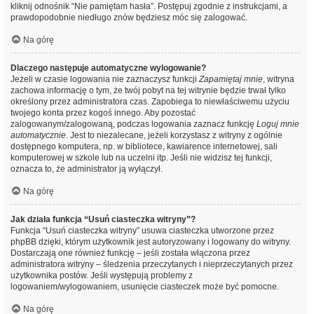
kliknij odnośnik “Nie pamiętam hasła”. Postępuj zgodnie z instrukcjami, a
prawdopodobnie niedługo znów będziesz móc się zalogować.
Na górę
Dlaczego następuje automatyczne wylogowanie?
Jeżeli w czasie logowania nie zaznaczysz funkcji
Zapamiętaj mnie
, witryna
zachowa informację o tym, że twój pobyt na tej witrynie będzie trwał tylko
określony przez administratora czas. Zapobiega to niewłaściwemu użyciu
twojego konta przez kogoś innego. Aby pozostać
zalogowanym/zalogowaną, podczas logowania zaznacz funkcję
Loguj mnie
automatycznie
. Jest to niezalecane, jeżeli korzystasz z witryny z ogólnie
dostępnego komputera, np. w bibliotece, kawiarence internetowej, sali
komputerowej w szkole lub na uczelni itp. Jeśli nie widzisz tej funkcji,
oznacza to, że administrator ją wyłączył.
Na górę
Jak działa funkcja “Usuń ciasteczka witryny”?
Funkcja “Usuń ciasteczka witryny” usuwa ciasteczka utworzone przez
phpBB dzięki, którym użytkownik jest autoryzowany i logowany do witryny.
Dostarczają one również funkcję – jeśli została włączona przez
administratora witryny – śledzenia przeczytanych i nieprzeczytanych przez
użytkownika postów. Jeśli występują problemy z
logowaniem/wylogowaniem, usunięcie ciasteczek może być pomocne.
Na górę