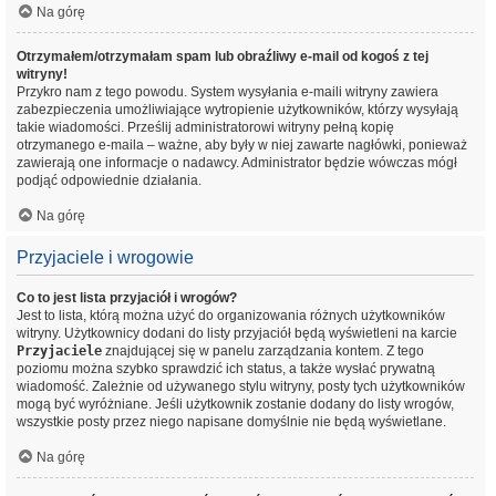
Na górę
Otrzymałem/otrzymałam spam lub obraźliwy e-mail od kogoś z tej
witryny!
Przykro nam z tego powodu. System wysyłania e-maili witryny zawiera
zabezpieczenia umożliwiające wytropienie użytkowników, którzy wysyłają
takie wiadomości. Prześlij administratorowi witryny pełną kopię
otrzymanego e-maila – ważne, aby były w niej zawarte nagłówki, ponieważ
zawierają one informacje o nadawcy. Administrator będzie wówczas mógł
podjąć odpowiednie działania.
Na górę
Przyjaciele i wrogowie
Co to jest lista przyjaciół i wrogów?
Jest to lista, którą można użyć do organizowania różnych użytkowników
witryny. Użytkownicy dodani do listy przyjaciół będą wyświetleni na karcie
Przyjaciele
znajdującej się w panelu zarządzania kontem. Z tego
poziomu można szybko sprawdzić ich status, a także wysłać prywatną
wiadomość. Zależnie od używanego stylu witryny, posty tych użytkowników
mogą być wyróżniane. Jeśli użytkownik zostanie dodany do listy wrogów,
wszystkie posty przez niego napisane domyślnie nie będą wyświetlane.
Na górę