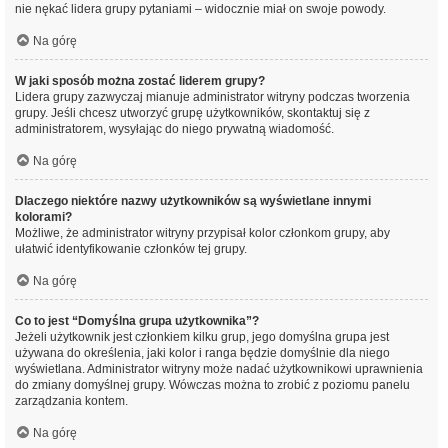
nie nękać lidera grupy pytaniami – widocznie miał on swoje powody.
Na górę
W jaki sposób można zostać liderem grupy?
Lidera grupy zazwyczaj mianuje administrator witryny podczas tworzenia
grupy. Jeśli chcesz utworzyć grupę użytkowników, skontaktuj się z
administratorem, wysyłając do niego prywatną wiadomość.
Na górę
Dlaczego niektóre nazwy użytkowników są wyświetlane innymi
kolorami?
Możliwe, że administrator witryny przypisał kolor członkom grupy, aby
ułatwić identyfikowanie członków tej grupy.
Na górę
Co to jest “Domyślna grupa użytkownika”?
Jeżeli użytkownik jest członkiem kilku grup, jego domyślna grupa jest
używana do określenia, jaki kolor i ranga będzie domyślnie dla niego
wyświetlana. Administrator witryny może nadać użytkownikowi uprawnienia
do zmiany domyślnej grupy. Wówczas można to zrobić z poziomu panelu
zarządzania kontem.
Na górę