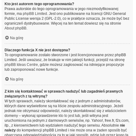
Kto jest autorem tego oprogramowania?
Prawa autorskie do tego oprogramowania w jego niezmodyfikowanej
formie, ma
phpBB Limited
. Jest ono publikowane na licencji GNU General
Public License wersja 2 (GPL-2.0), co w praktyce oznacza, że może być bez
ograniczeń dystrybuowane. Więcej na ten temat dowiesz się na stronie
About phpBB
.
Na górę
Dlaczego funkcja X nie jest dostępna?
To oprogramowanie zostało stworzone i jest licencjonowane przez phpBB
Limited. Jeśli uważasz, że brakuje w nim jakiejś funkcji, przejdź na stronę
phpBB Ideas Centre
, gdzie możesz zagłosować na istniejące propozycje
lub zaproponować nowe funkcje.
Na górę
Z kim się kontaktować w sprawach nadużyć lub zagadnień prawnych
związanych z tą witryną?
W tych sprawach, należy skontaktować się z jednym z administratorów,
których dane wyświetlone są na liście zespołu administracyjnego. Jeżeli
jednak nie otrzymasz odpowiedzi, należy skontaktować się z właścicielem
domeny – wykonaj sprawdzenie
kto to jest
lub, jeśli witryna jest
uruchomiona na jednym z darmowych serwisów, np. Yahoo!, free.fr, f2s.com,
itp., z kierownictwem lub wydziałem nadużyć tego serwisu. Absolutnie
nie
należy
do kompetencji phpBB Limited i nie może ona w żaden sposób być
obarczana odpowiedzialnością za to w jaki sposób, gdzie lub przez kogo ta