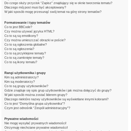
Do czego służy przycisk “Zapisz” znajdujący się w oknie tworzenia tematu?
Dlaczego mój post musi być akceptowany?
W jaki sposób mogę przesunąć swój temat na górę strony tematów?
Formatowanie i typy tematów
Co to jest BBCode?
Czy można używać języka HTML?
Co to są są emotikony?
Czy można umieszczać obrazki w poście?
Co to są ogłoszenia globalne?
Co to są ogłoszenia?
Co to są przyklejone tematy?
Co to są zamknięte tematy?
Co to są ikony tematu?
Rangi użytkownika i grupy
Kim są administratorzy?
Kim są moderatorzy?
Co to są grupy użytkowników?
Gdzie znajduje się spis grup użytkowników i jak można dołączyć do grupy?
W jaki sposób można zostać liderem grupy?
Dlaczego niektóre nazwy użytkowników są wyświetlane innymi kolorami?
Co to jest “Domyślna grupa użytkownika”?
Czym jest odnośnik “Zespół administracyjny”?
Prywatne wiadomości
Nie mogę wysyłać prywatnych wiadomości!
Otrzymuję niechciane prywatne wiadomości!