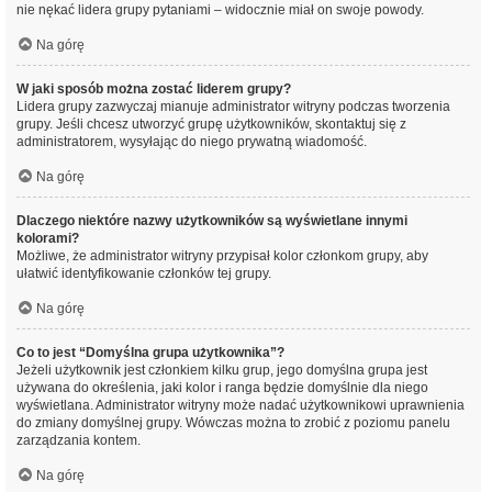
nie nękać lidera grupy pytaniami – widocznie miał on swoje powody.
Na górę
W jaki sposób można zostać liderem grupy?
Lidera grupy zazwyczaj mianuje administrator witryny podczas tworzenia
grupy. Jeśli chcesz utworzyć grupę użytkowników, skontaktuj się z
administratorem, wysyłając do niego prywatną wiadomość.
Na górę
Dlaczego niektóre nazwy użytkowników są wyświetlane innymi
kolorami?
Możliwe, że administrator witryny przypisał kolor członkom grupy, aby
ułatwić identyfikowanie członków tej grupy.
Na górę
Co to jest “Domyślna grupa użytkownika”?
Jeżeli użytkownik jest członkiem kilku grup, jego domyślna grupa jest
używana do określenia, jaki kolor i ranga będzie domyślnie dla niego
wyświetlana. Administrator witryny może nadać użytkownikowi uprawnienia
do zmiany domyślnej grupy. Wówczas można to zrobić z poziomu panelu
zarządzania kontem.
Na górę