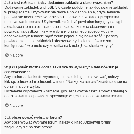
Jaka jest różnica między dodaniem zakładki a obserwowaniem?
Dodawanie zakładek w phpBB 3.0 działa podobnie jak dodawanie zakładek
w przeglądarce. Użytkownik nie dostaje powiadomienia, gdy w temacie
pojawia się nowa treść. W phpBB 3.1 dodawanie zakładek przypomina
obserwowanie tematu. Użytkownik może być powiadamiany, gdy nastąpi
aktualizacja tematu oznaczonego zakładką. Funkcja obserwowania
powiadamia użytkownika – w wybrany przez niego sposób – gdy w
obserwowanym temacie bądź forum pojawiła się nowa treść. Sposoby
powiadamiania dla zakładek i obserwowanych elementów można
konfigurować w panelu użytkownika na karcie „Ustawienia witryny”.
Na górę
W jaki sposób można dodać zakładkę do wybranych tematów lub je
obserwować??
Aby dodać zakładkę do wybranego tematu lub go obserwować, należy
kliknąć odpowiedni odnośnik w menu “Narzędzia tematu” znajdujące się na
górze i na dole wątku.
Udzielenie odpowiedzi w temacie, gdy jest aktywna funkcja “Powiadamiaj o
opublikowaniu odpowiedzi” spowoduje włączenie obserwowania tematu.
Na górę
Jak obserwować wybrane forum?
Aby obserwować wybrane forum, należy kliknąć „Obserwuj forum”
znajdujący się na dole strony.