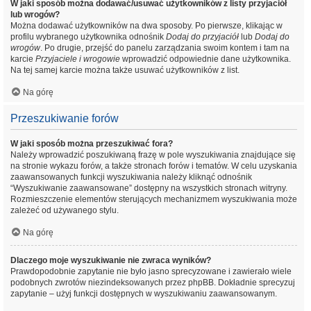
W jaki sposób można dodawać/usuwać użytkowników z listy przyjaciół
lub wrogów?
Można dodawać użytkowników na dwa sposoby. Po pierwsze, klikając w
profilu wybranego użytkownika odnośnik
Dodaj do przyjaciół
lub
Dodaj do
wrogów
. Po drugie, przejść do panelu zarządzania swoim kontem i tam na
karcie
Przyjaciele i wrogowie
wprowadzić odpowiednie dane użytkownika.
Na tej samej karcie można także usuwać użytkowników z list.
Na górę
Przeszukiwanie forów
W jaki sposób można przeszukiwać fora?
Należy wprowadzić poszukiwaną frazę w pole wyszukiwania znajdujące się
na stronie wykazu forów, a także stronach forów i tematów. W celu uzyskania
zaawansowanych funkcji wyszukiwania należy kliknąć odnośnik
“Wyszukiwanie zaawansowane” dostępny na wszystkich stronach witryny.
Rozmieszczenie elementów sterujących mechanizmem wyszukiwania może
zależeć od używanego stylu.
Na górę
Dlaczego moje wyszukiwanie nie zwraca wyników?
Prawdopodobnie zapytanie nie było jasno sprecyzowane i zawierało wiele
podobnych zwrotów niezindeksowanych przez phpBB. Dokładnie sprecyzuj
zapytanie – użyj funkcji dostępnych w wyszukiwaniu zaawansowanym.