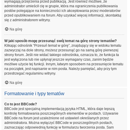
wymagają przejrzenia przed publikacją. Jest również możliwe, że
administrator umieścił cię w grupie, która ma ograniczenia publikowania
postów polegające na konieczności ich akceptowania przez moderatorów
przed opublikowaniem na forum. Aby uzyskać więcej informacji, skontaktuj
się z administratorem witryny.
Na górę
W jaki sposób mogę przesunąć swój temat na górę strony tematów?
Klikając odnośnik “Przesuń temat w górę”, znajdujący się w widoku tematu
zazwyczaj na dole strony, możesz przesunąć go na samą górę pierwszej
strony forum. Jeśli nie widać takiego odnośnika, oznacza to, że funkcja ta
jest wyłączona lub nie upłynął jeszcze wymagany czas, zanim będzie
możliwe użycie tej funkcji. Innym, łatwym sposobem na przesunięcie tematu
na początek, jest napisanie w nim posta. Należy pamiętać, aby przy tym
przestrzegać regulaminu witryny.
Na górę
Formatowanie i typy tematów
Co to jest BBCode?
BBCode jest specjalną implementacją języka HTML, która daje lepszą
kontrolę formatowania poszczególnych elementów w postach. Używanie
BBCode na forum jest uzależnione od ustawień określanych przez
administratora. Można wyłączyć BBCode w poszczególnych postach,
zaznaczając odpowiednią funkcję w formularzu tworzenia posta. Sam