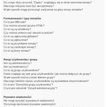
Do czego służy przycisk “Zapisz” znajdujący się w oknie tworzenia tematu?
Dlaczego mój post musi być akceptowany?
W jaki sposób mogę przesunąć swój temat na górę strony tematów?
Formatowanie i typy tematów
Co to jest BBCode?
Czy można używać języka HTML?
Co to są są emotikony?
Czy można umieszczać obrazki w poście?
Co to są ogłoszenia globalne?
Co to są ogłoszenia?
Co to są przyklejone tematy?
Co to są zamknięte tematy?
Co to są ikony tematu?
Rangi użytkownika i grupy
Kim są administratorzy?
Kim są moderatorzy?
Co to są grupy użytkowników?
Gdzie znajduje się spis grup użytkowników i jak można dołączyć do grupy?
W jaki sposób można zostać liderem grupy?
Dlaczego niektóre nazwy użytkowników są wyświetlane innymi kolorami?
Co to jest “Domyślna grupa użytkownika”?
Czym jest odnośnik “Zespół administracyjny”?
Prywatne wiadomości
Nie mogę wysyłać prywatnych wiadomości!
Otrzymuję niechciane prywatne wiadomości!