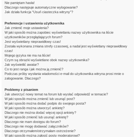
Nie pamiętam hasła!
Dlaczego następuje automatyczne wylogowanie?
Jak działa funkcja “Usuń ciasteczka witryny”?
Preferencje i ustawienia użytkownika
Jak zmienić moje ustawienia?
W jaki sposób można zapobiec wyświetlaniu nazwy użytkownika na liście
użytkowników przeglądających forum?
Jest wyświetlany nieprawidłowy czas!
Została wykonana zmiana strefy czasowej, a nadal jest wyświetlany nieprawidłowy
czas!
Mojego języka nie ma na liście!
Czym są obrazki wyświetlane obok nazwy użytkownika?
Jak wyświetlić awatar?
Co to jest ranga i jak można ją zmienić?
Podczas próby wysłania wiadomości e-mail do użytkownika witryna prosi mnie o
zalogowanie. Dlaczego?
Problemy z pisaniem
Jak utworzyć nowy temat na forum lub wysłać odpowiedź w temacie?
W jaki sposób można zmienić lub usunąć post?
W jaki sposób można dodać podpis do swojego posta?
W jaki sposób można utworzyć ankietę?
Dlaczego nie można dodać więcej opcji ankiety?
W jaki sposób zmienić lub usunąć ankietę?
Dlaczego nie mam dostępu do forum?
Dlaczego nie mogę dodawać załączników?
Dlaczego otrzymałem/otrzymałam ostrzeżenie?
W jaki sposób można zgłosić posty moderatorowi?