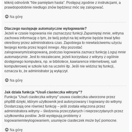
kliknij odnośnik “Nie pamiętam hasła”. Postępuj zgodnie z instrukcjami, a
prawdopodobnie niedługo znów będziesz móc się zalogować.
Na górę
Dlaczego następuje automatyczne wylogowanie?
Jeżeli w czasie logowania nie zaznaczysz funkcji
Zapamiętaj mnie
, witryna
zachowa informację o tym, że twój pobyt na tej witrynie będzie trwał tylko
określony przez administratora czas. Zapobiega to niewłaściwemu użyciu
twojego konta przez kogoś innego. Aby pozostać
zalogowanym/zalogowaną, podczas logowania zaznacz funkcję
Loguj mnie
automatycznie
. Jest to niezalecane, jeżeli korzystasz z witryny z ogólnie
dostępnego komputera, np. w bibliotece, kawiarence internetowej, sali
komputerowej w szkole lub na uczelni itp. Jeśli nie widzisz tej funkcji,
oznacza to, że administrator ją wyłączył.
Na górę
Jak działa funkcja “Usuń ciasteczka witryny”?
Funkcja “Usuń ciasteczka witryny” usuwa ciasteczka utworzone przez
phpBB dzięki, którym użytkownik jest autoryzowany i logowany do witryny.
Dostarczają one również funkcję – jeśli została włączona przez
administratora witryny – śledzenia przeczytanych i nieprzeczytanych przez
użytkownika postów. Jeśli występują problemy z
logowaniem/wylogowaniem, usunięcie ciasteczek może być pomocne.
Na górę