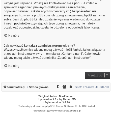
witryna jest używana. Proszę nie kontaktować się z phpBB Limited w
sprawach zagadnień prawnych (wstrzymania i zaniechania,
odpowiedzialności, szkalujących komentarzy itp.)
bezpośrednio nie
związanych
z witryną phpBB.com lub oprogramowaniem phpBB samym w
sobie. Jeśli do phpBB Limited zostanie wysłana wiadomość dotycząca
innych podmiotów
używających tego oprogramowania, nie należy
oczekiwać odpowiedzi, lub zostanie udzielona odpowiedź lakoniczna.
Na górę
Jak nawiązać kontakt z administratorem witryny?
Wszyscy użytkownicy witryny mogą używać – jeśli funkcja ta jest włączona
przez administratora witryny – formularza „Kontakt z nami”. Członkowie
witryny mogą także używać odnośnika „Zespół administracyjny”.
Na górę
Przejdź do
forumlotek.pl
Strona główna
Strefa czasowa
UTC+02:00
*
Original Author:
Brad Veryard
*
Updated to 3.3.x by
MannixMD
*
Style version: 3.4.10
Technologię dostarcza
phpBB
® Forum Software © phpBB Limited
Polski pakiet językowy dostarcza
phpBB.pl