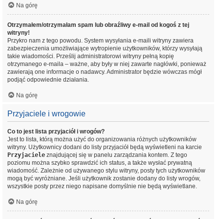
Na górę
Otrzymałem/otrzymałam spam lub obraźliwy e-mail od kogoś z tej
witryny!
Przykro nam z tego powodu. System wysyłania e-maili witryny zawiera
zabezpieczenia umożliwiające wytropienie użytkowników, którzy wysyłają
takie wiadomości. Prześlij administratorowi witryny pełną kopię
otrzymanego e-maila – ważne, aby były w niej zawarte nagłówki, ponieważ
zawierają one informacje o nadawcy. Administrator będzie wówczas mógł
podjąć odpowiednie działania.
Na górę
Przyjaciele i wrogowie
Co to jest lista przyjaciół i wrogów?
Jest to lista, którą można użyć do organizowania różnych użytkowników
witryny. Użytkownicy dodani do listy przyjaciół będą wyświetleni na karcie
Przyjaciele
znajdującej się w panelu zarządzania kontem. Z tego
poziomu można szybko sprawdzić ich status, a także wysłać prywatną
wiadomość. Zależnie od używanego stylu witryny, posty tych użytkowników
mogą być wyróżniane. Jeśli użytkownik zostanie dodany do listy wrogów,
wszystkie posty przez niego napisane domyślnie nie będą wyświetlane.
Na górę