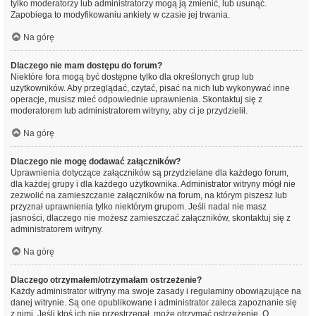
tylko moderatorzy lub administratorzy mogą ją zmienić, lub usunąć.
Zapobiega to modyfikowaniu ankiety w czasie jej trwania.
Na górę
Dlaczego nie mam dostępu do forum?
Niektóre fora mogą być dostępne tylko dla określonych grup lub
użytkowników. Aby przeglądać, czytać, pisać na nich lub wykonywać inne
operacje, musisz mieć odpowiednie uprawnienia. Skontaktuj się z
moderatorem lub administratorem witryny, aby ci je przydzielił.
Na górę
Dlaczego nie mogę dodawać załączników?
Uprawnienia dotyczące załączników są przydzielane dla każdego forum,
dla każdej grupy i dla każdego użytkownika. Administrator witryny mógł nie
zezwolić na zamieszczanie załączników na forum, na którym piszesz lub
przyznał uprawnienia tylko niektórym grupom. Jeśli nadal nie masz
jasności, dlaczego nie możesz zamieszczać załączników, skontaktuj się z
administratorem witryny.
Na górę
Dlaczego otrzymałem/otrzymałam ostrzeżenie?
Każdy administrator witryny ma swoje zasady i regulaminy obowiązujące na
danej witrynie. Są one opublikowane i administrator zaleca zapoznanie się
z nimi. Jeśli ktoś ich nie przestrzegał, może otrzymać ostrzeżenie. O