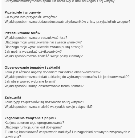
Otrzymałem/otrzymałam spam lub obraźliwy e-mail od kogoś z tej witryny!
Przyjaciele i wrogowie
Co to jest lista przyjaciół i wrogów?
W jaki sposób można dodawać/usuwać użytkowników z listy przyjaciół lub wrogów?
Przeszukiwanie forów
W jaki sposób można przeszukiwać fora?
Dlaczego moje wyszukiwanie nie zwraca wyników?
Dlaczego moje wyszukiwanie zwraca pustą stronę?!
Jak można wyszukać użytkowników?
W jaki sposób można znaleźć swoje posty i tematy?
Obserwowanie tematów i zakładki
Jaka jest różnica między dodaniem zakładki a obserwowaniem?
W jaki sposób można dodać zakładkę do wybranych tematów lub je obserwować??
Jak obserwować wybrane forum?
W jaki sposób usunąć obserwowanie forum, tematu?
Załączniki
Jakie typy załączników są dozwolone na tej witrynie?
W jaki sposób można znaleźć wszystkie swoje załączniki?
Zagadnienia związane z phpBB
Kto jest autorem tego oprogramowania?
Dlaczego funkcja X nie jest dostępna?
Z kim się kontaktować w sprawach nadużyć lub zagadnień prawnych związanych z
tą witryną?