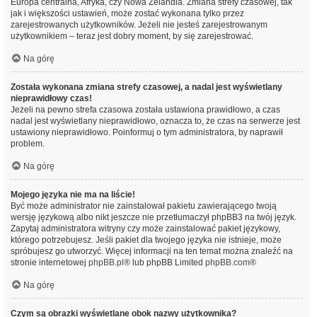
Europa centralna, Afryka, czy Nowa Zelandia. Zmiana strefy czasowej, tak
jak i większości ustawień, może zostać wykonana tylko przez
zarejestrowanych użytkowników. Jeżeli nie jesteś zarejestrowanym
użytkownikiem – teraz jest dobry moment, by się zarejestrować.
Na górę
Została wykonana zmiana strefy czasowej, a nadal jest wyświetlany
nieprawidłowy czas!
Jeżeli na pewno strefa czasowa została ustawiona prawidłowo, a czas
nadal jest wyświetlany nieprawidłowo, oznacza to, że czas na serwerze jest
ustawiony nieprawidłowo. Poinformuj o tym administratora, by naprawił
problem.
Na górę
Mojego języka nie ma na liście!
Być może administrator nie zainstalował pakietu zawierającego twoją
wersję językową albo nikt jeszcze nie przetłumaczył phpBB3 na twój język.
Zapytaj administratora witryny czy może zainstalować pakiet językowy,
którego potrzebujesz. Jeśli pakiet dla twojego języka nie istnieje, może
spróbujesz go utworzyć. Więcej informacji na ten temat można znaleźć na
stronie internetowej
phpBB.pl
® lub phpBB Limited
phpBB.com
®
Na górę
Czym są obrazki wyświetlane obok nazwy użytkownika?