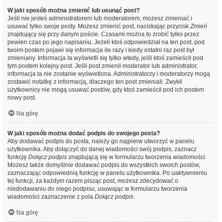
W jaki sposób można zmienić lub usunąć post?
Jeśli nie jesteś administratorem lub moderatorem, możesz zmieniać i
usuwać tylko swoje posty. Możesz zmienić post, naciskając przycisk
Zmień
znajdujący się przy danym poście. Czasami można to zrobić tylko przez
pewien czas po jego napisaniu. Jeżeli ktoś odpowiedział na ten post, pod
twoim postem pojawi się informacja ile razy i kiedy ostatni raz post był
zmieniany. Informacja ta wyświetli się tylko wtedy, jeśli ktoś zamieścił pod
tym postem kolejny post. Jeśli post zmienił moderator lub administrator,
informacja ta nie zostanie wyświetlona. Administratorzy i moderatorzy mogą
zostawić notatkę z informacją, dlaczego ten post zmieniali. Zwykli
użytkownicy nie mogą usuwać postów, gdy ktoś zamieścił pod ich postem
nowy post.
Na górę
W jaki sposób można dodać podpis do swojego posta?
Aby dodawać podpis do posta, należy go najpierw utworzyć w panelu
użytkownika. Aby dołączyć do danej wiadomości swój podpis, zaznacz
funkcję
Dołącz podpis
znajdującą się w formularzu tworzenia wiadomości.
Możesz także domyślnie dodawać podpis do wszystkich swoich postów,
zaznaczając odpowiednią funkcję w panelu użytkownika. Po uaktywnieniu
tej funkcji, za każdym razem pisząc post, możesz zdecydować o
niedodawaniu do niego podpisu, usuwając w formularzu tworzenia
wiadomości zaznaczenie z pola
Dołącz podpis
.
Na górę