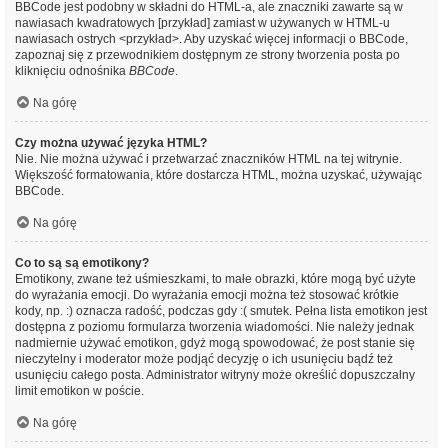
BBCode jest podobny w składni do HTML-a, ale znaczniki zawarte są w
nawiasach kwadratowych [przykład] zamiast w używanych w HTML-u
nawiasach ostrych <przykład>. Aby uzyskać więcej informacji o BBCode,
zapoznaj się z przewodnikiem dostępnym ze strony tworzenia posta po
kliknięciu odnośnika
BBCode
.
Na górę
Czy można używać języka HTML?
Nie. Nie można używać i przetwarzać znaczników HTML na tej witrynie.
Większość formatowania, które dostarcza HTML, można uzyskać, używając
BBCode.
Na górę
Co to są są emotikony?
Emotikony, zwane też uśmieszkami, to małe obrazki, które mogą być użyte
do wyrażania emocji. Do wyrażania emocji można też stosować krótkie
kody, np. :) oznacza radość, podczas gdy :( smutek. Pełna lista emotikon jest
dostępna z poziomu formularza tworzenia wiadomości. Nie należy jednak
nadmiernie używać emotikon, gdyż mogą spowodować, że post stanie się
nieczytelny i moderator może podjąć decyzję o ich usunięciu bądź też
usunięciu całego posta. Administrator witryny może określić dopuszczalny
limit emotikon w poście.
Na górę