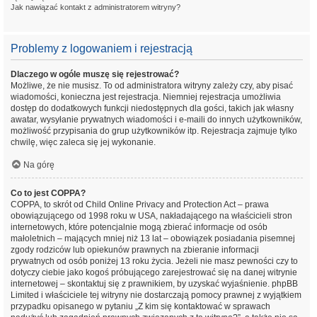
Jak nawiązać kontakt z administratorem witryny?
Problemy z logowaniem i rejestracją
Dlaczego w ogóle muszę się rejestrować?
Możliwe, że nie musisz. To od administratora witryny zależy czy, aby pisać
wiadomości, konieczna jest rejestracja. Niemniej rejestracja umożliwia
dostęp do dodatkowych funkcji niedostępnych dla gości, takich jak własny
awatar, wysyłanie prywatnych wiadomości i e-maili do innych użytkowników,
możliwość przypisania do grup użytkowników itp. Rejestracja zajmuje tylko
chwilę, więc zaleca się jej wykonanie.
Na górę
Co to jest COPPA?
COPPA, to skrót od Child Online Privacy and Protection Act – prawa
obowiązującego od 1998 roku w USA, nakładającego na właścicieli stron
internetowych, które potencjalnie mogą zbierać informacje od osób
małoletnich – mających mniej niż 13 lat – obowiązek posiadania pisemnej
zgody rodziców lub opiekunów prawnych na zbieranie informacji
prywatnych od osób poniżej 13 roku życia. Jeżeli nie masz pewności czy to
dotyczy ciebie jako kogoś próbującego zarejestrować się na danej witrynie
internetowej – skontaktuj się z prawnikiem, by uzyskać wyjaśnienie. phpBB
Limited i właściciele tej witryny nie dostarczają pomocy prawnej z wyjątkiem
przypadku opisanego w pytaniu „Z kim się kontaktować w sprawach