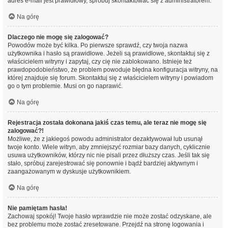
adres e-mail jest prawidłowy, spróbuj skontaktować się z administratorem.
Na górę
Dlaczego nie mogę się zalogować?
Powodów może być kilka. Po pierwsze sprawdź, czy twoja nazwa
użytkownika i hasło są prawidłowe. Jeżeli są prawidłowe, skontaktuj się z
właścicielem witryny i zapytaj, czy cię nie zablokowano. Istnieje też
prawdopodobieństwo, że problem powoduje błędna konfiguracja witryny, na
której znajduje się forum. Skontaktuj się z właścicielem witryny i powiadom
go o tym problemie. Musi on go naprawić.
Na górę
Rejestracja została dokonana jakiś czas temu, ale teraz nie mogę się
zalogować?!
Możliwe, że z jakiegoś powodu administrator dezaktywował lub usunął
twoje konto. Wiele witryn, aby zmniejszyć rozmiar bazy danych, cyklicznie
usuwa użytkowników, którzy nic nie pisali przez dłuższy czas. Jeśli tak się
stało, spróbuj zarejestrować się ponownie i bądź bardziej aktywnym i
zaangażowanym w dyskusje użytkownikiem.
Na górę
Nie pamiętam hasła!
Zachowaj spokój! Twoje hasło wprawdzie nie może zostać odzyskane, ale
bez problemu może zostać zresetowane. Przejdź na stronę logowania i