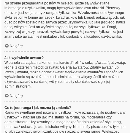
Na stronie przeglądania postów, w miejscu, gdzie są wyświetlane
informacje o użytkowniku, mogą być wyświetlane dwa obrazki. Pierwszy
obrazek jest skojarzony z rangą użytkownika. W zależności od używanego
stylu jest on w formie gwiazdek, kwadracików lub kropek pokazujących, jak
dużo postów zostało napisanych przez użytkownika lub jaki jest jego status
na tej witrynie. Jest on wyświetlany poniżej nazwy użytkownika. Drugi,
zazwyczaj większy obrazek, wyświetlany powyżej nazwy użytkownika jest
znany jako awatar i jest unikatowy lub osobisty dla każdego użytkownika.
Na górę
Jak wyświetlić awatar?
W panelu zarządzania kontem na karcie „Profil” w sekcji „Awatar”, używając
jednej z czterech metod: Gravatar, Galeria awatarów, Zdalny awatar lub
Prześlij awatar, można dodać awatar. Wyświetlanie awatarów i sposób ich
wyświetlania są uzależnione od administratora witryny. Jeśli nie można
używać awatarów na danej witrynie, należy skontaktować się z jej
administratorem.
Na górę
Co to jest ranga i jak można ją zmienić?
Rangi wyświetlane pod nazwami użytkowników oznaczają, ile postów dany
użytkownik napisał lub jaki ma status na forum, np. moderatora czy
administratora. Użytkownicy nie mogą bezpośrednio zmieniać stylu rang,
ponieważ ustawia je administrator witryny. Nie należy pisać postów tylko po
to, aby zwiększyć swój licznik postów i przez to swoją rangę. Większość