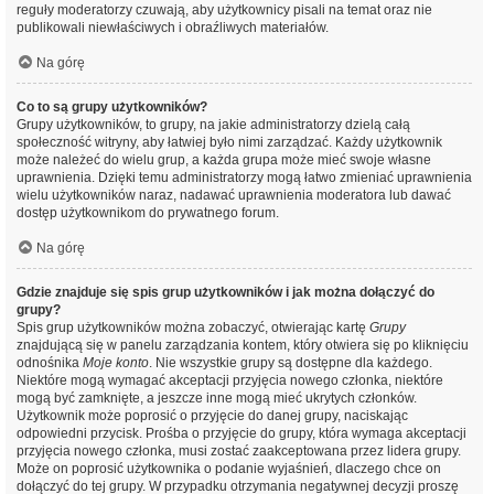
reguły moderatorzy czuwają, aby użytkownicy pisali na temat oraz nie
publikowali niewłaściwych i obraźliwych materiałów.
Na górę
Co to są grupy użytkowników?
Grupy użytkowników, to grupy, na jakie administratorzy dzielą całą
społeczność witryny, aby łatwiej było nimi zarządzać. Każdy użytkownik
może należeć do wielu grup, a każda grupa może mieć swoje własne
uprawnienia. Dzięki temu administratorzy mogą łatwo zmieniać uprawnienia
wielu użytkowników naraz, nadawać uprawnienia moderatora lub dawać
dostęp użytkownikom do prywatnego forum.
Na górę
Gdzie znajduje się spis grup użytkowników i jak można dołączyć do
grupy?
Spis grup użytkowników można zobaczyć, otwierając kartę
Grupy
znajdującą się w panelu zarządzania kontem, który otwiera się po kliknięciu
odnośnika
Moje konto
. Nie wszystkie grupy są dostępne dla każdego.
Niektóre mogą wymagać akceptacji przyjęcia nowego członka, niektóre
mogą być zamknięte, a jeszcze inne mogą mieć ukrytych członków.
Użytkownik może poprosić o przyjęcie do danej grupy, naciskając
odpowiedni przycisk. Prośba o przyjęcie do grupy, która wymaga akceptacji
przyjęcia nowego członka, musi zostać zaakceptowana przez lidera grupy.
Może on poprosić użytkownika o podanie wyjaśnień, dlaczego chce on
dołączyć do tej grupy. W przypadku otrzymania negatywnej decyzji proszę