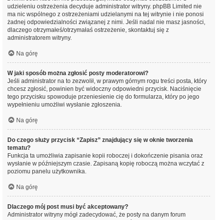
udzieleniu ostrzeżenia decyduje administrator witryny. phpBB Limited nie
ma nic wspólnego z ostrzeżeniami udzielanymi na tej witrynie i nie ponosi
żadnej odpowiedzialności związanej z nimi. Jeśli nadal nie masz jasności,
dlaczego otrzymałeś/otrzymałaś ostrzeżenie, skontaktuj się z
administratorem witryny.
Na górę
W jaki sposób można zgłosić posty moderatorowi?
Jeśli administrator na to zezwolił, w prawym górnym rogu treści posta, który
chcesz zgłosić, powinien być widoczny odpowiedni przycisk. Naciśnięcie
tego przycisku spowoduje przeniesienie cię do formularza, który po jego
wypełnieniu umożliwi wysłanie zgłoszenia.
Na górę
Do czego służy przycisk “Zapisz” znajdujący się w oknie tworzenia
tematu?
Funkcja ta umożliwia zapisanie kopii roboczej i dokończenie pisania oraz
wysłanie w późniejszym czasie. Zapisaną kopię roboczą można wczytać z
poziomu panelu użytkownika.
Na górę
Dlaczego mój post musi być akceptowany?
Administrator witryny mógł zadecydować, że posty na danym forum