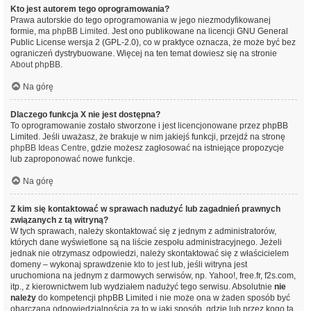
Kto jest autorem tego oprogramowania?
Prawa autorskie do tego oprogramowania w jego niezmodyfikowanej
formie, ma
phpBB Limited
. Jest ono publikowane na licencji GNU General
Public License wersja 2 (GPL-2.0), co w praktyce oznacza, że może być bez
ograniczeń dystrybuowane. Więcej na ten temat dowiesz się na stronie
About phpBB
.
Na górę
Dlaczego funkcja X nie jest dostępna?
To oprogramowanie zostało stworzone i jest licencjonowane przez phpBB
Limited. Jeśli uważasz, że brakuje w nim jakiejś funkcji, przejdź na stronę
phpBB Ideas Centre
, gdzie możesz zagłosować na istniejące propozycje
lub zaproponować nowe funkcje.
Na górę
Z kim się kontaktować w sprawach nadużyć lub zagadnień prawnych
związanych z tą witryną?
W tych sprawach, należy skontaktować się z jednym z administratorów,
których dane wyświetlone są na liście zespołu administracyjnego. Jeżeli
jednak nie otrzymasz odpowiedzi, należy skontaktować się z właścicielem
domeny – wykonaj sprawdzenie
kto to jest
lub, jeśli witryna jest
uruchomiona na jednym z darmowych serwisów, np. Yahoo!, free.fr, f2s.com,
itp., z kierownictwem lub wydziałem nadużyć tego serwisu. Absolutnie
nie
należy
do kompetencji phpBB Limited i nie może ona w żaden sposób być
obarczana odpowiedzialnością za to w jaki sposób, gdzie lub przez kogo ta