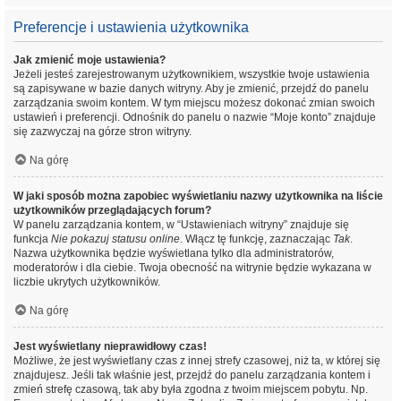
Preferencje i ustawienia użytkownika
Jak zmienić moje ustawienia?
Jeżeli jesteś zarejestrowanym użytkownikiem, wszystkie twoje ustawienia
są zapisywane w bazie danych witryny. Aby je zmienić, przejdź do panelu
zarządzania swoim kontem. W tym miejscu możesz dokonać zmian swoich
ustawień i preferencji. Odnośnik do panelu o nazwie “Moje konto” znajduje
się zazwyczaj na górze stron witryny.
Na górę
W jaki sposób można zapobiec wyświetlaniu nazwy użytkownika na liście
użytkowników przeglądających forum?
W panelu zarządzania kontem, w “Ustawieniach witryny” znajduje się
funkcja
Nie pokazuj statusu online
. Włącz tę funkcję, zaznaczając
Tak
.
Nazwa użytkownika będzie wyświetlana tylko dla administratorów,
moderatorów i dla ciebie. Twoja obecność na witrynie będzie wykazana w
liczbie ukrytych użytkowników.
Na górę
Jest wyświetlany nieprawidłowy czas!
Możliwe, że jest wyświetlany czas z innej strefy czasowej, niż ta, w której się
znajdujesz. Jeśli tak właśnie jest, przejdź do panelu zarządzania kontem i
zmień strefę czasową, tak aby była zgodna z twoim miejscem pobytu. Np.