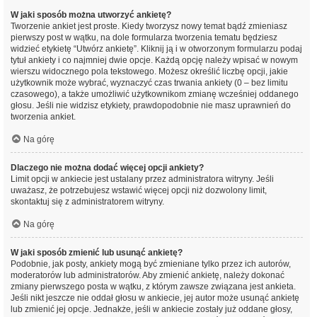
W jaki sposób można utworzyć ankietę?
Tworzenie ankiet jest proste. Kiedy tworzysz nowy temat bądź zmieniasz
pierwszy post w wątku, na dole formularza tworzenia tematu będziesz
widzieć etykietę “Utwórz ankietę”. Kliknij ją i w otworzonym formularzu podaj
tytuł ankiety i co najmniej dwie opcje. Każdą opcję należy wpisać w nowym
wierszu widocznego pola tekstowego. Możesz określić liczbę opcji, jakie
użytkownik może wybrać, wyznaczyć czas trwania ankiety (0 – bez limitu
czasowego), a także umożliwić użytkownikom zmianę wcześniej oddanego
głosu. Jeśli nie widzisz etykiety, prawdopodobnie nie masz uprawnień do
tworzenia ankiet.
Na górę
Dlaczego nie można dodać więcej opcji ankiety?
Limit opcji w ankiecie jest ustalany przez administratora witryny. Jeśli
uważasz, że potrzebujesz wstawić więcej opcji niż dozwolony limit,
skontaktuj się z administratorem witryny.
Na górę
W jaki sposób zmienić lub usunąć ankietę?
Podobnie, jak posty, ankiety mogą być zmieniane tylko przez ich autorów,
moderatorów lub administratorów. Aby zmienić ankietę, należy dokonać
zmiany pierwszego posta w wątku, z którym zawsze związana jest ankieta.
Jeśli nikt jeszcze nie oddał głosu w ankiecie, jej autor może usunąć ankietę
lub zmienić jej opcje. Jednakże, jeśli w ankiecie zostały już oddane głosy,