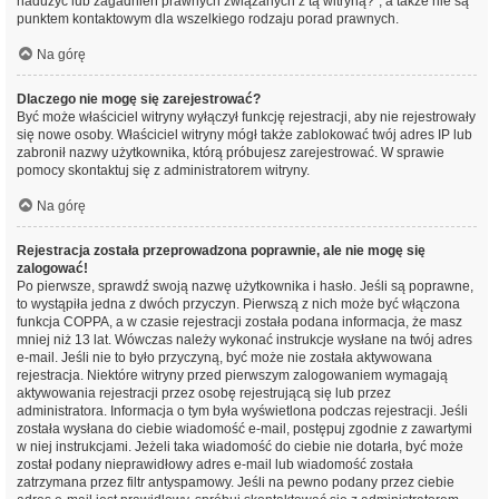
nadużyć lub zagadnień prawnych związanych z tą witryną?”, a także nie są
punktem kontaktowym dla wszelkiego rodzaju porad prawnych.
Na górę
Dlaczego nie mogę się zarejestrować?
Być może właściciel witryny wyłączył funkcję rejestracji, aby nie rejestrowały
się nowe osoby. Właściciel witryny mógł także zablokować twój adres IP lub
zabronił nazwy użytkownika, którą próbujesz zarejestrować. W sprawie
pomocy skontaktuj się z administratorem witryny.
Na górę
Rejestracja została przeprowadzona poprawnie, ale nie mogę się
zalogować!
Po pierwsze, sprawdź swoją nazwę użytkownika i hasło. Jeśli są poprawne,
to wystąpiła jedna z dwóch przyczyn. Pierwszą z nich może być włączona
funkcja COPPA, a w czasie rejestracji została podana informacja, że masz
mniej niż 13 lat. Wówczas należy wykonać instrukcje wysłane na twój adres
e-mail. Jeśli nie to było przyczyną, być może nie została aktywowana
rejestracja. Niektóre witryny przed pierwszym zalogowaniem wymagają
aktywowania rejestracji przez osobę rejestrującą się lub przez
administratora. Informacja o tym była wyświetlona podczas rejestracji. Jeśli
została wysłana do ciebie wiadomość e-mail, postępuj zgodnie z zawartymi
w niej instrukcjami. Jeżeli taka wiadomość do ciebie nie dotarła, być może
został podany nieprawidłowy adres e-mail lub wiadomość została
zatrzymana przez filtr antyspamowy. Jeśli na pewno podany przez ciebie