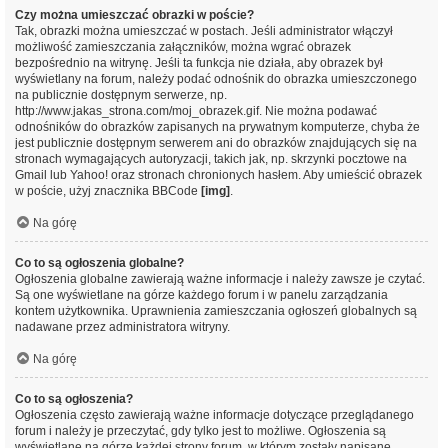
Czy można umieszczać obrazki w poście?
Tak, obrazki można umieszczać w postach. Jeśli administrator włączył
możliwość zamieszczania załączników, można wgrać obrazek
bezpośrednio na witrynę. Jeśli ta funkcja nie działa, aby obrazek był
wyświetlany na forum, należy podać odnośnik do obrazka umieszczonego
na publicznie dostępnym serwerze, np.
http://www.jakas_strona.com/moj_obrazek.gif. Nie można podawać
odnośników do obrazków zapisanych na prywatnym komputerze, chyba że
jest publicznie dostępnym serwerem ani do obrazków znajdujących się na
stronach wymagających autoryzacji, takich jak, np. skrzynki pocztowe na
Gmail lub Yahoo! oraz stronach chronionych hasłem. Aby umieścić obrazek
w poście, użyj znacznika BBCode
[img]
.
Na górę
Co to są ogłoszenia globalne?
Ogłoszenia globalne zawierają ważne informacje i należy zawsze je czytać.
Są one wyświetlane na górze każdego forum i w panelu zarządzania
kontem użytkownika. Uprawnienia zamieszczania ogłoszeń globalnych są
nadawane przez administratora witryny.
Na górę
Co to są ogłoszenia?
Ogłoszenia często zawierają ważne informacje dotyczące przeglądanego
forum i należy je przeczytać, gdy tylko jest to możliwe. Ogłoszenia są
wyświetlane na górze każdej strony forum, w którym zostały napisane.