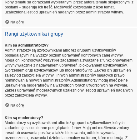
Ikony tematu są obrazkami wybieranymi przez autora tematu skojarzonymi z
postami – sugerują ich treść. Możliwość korzystania z ikon tematu
uzależniona jest od uprawnień nadanych przez administratora witryny.
Na górę
Rangi użytkownika i grupy
Kim są administratorzy?
Administratorzy są użytkownikami albo też grupami użytkowników
posiadającymi najwyższy poziom uprawnień kontrolnych całej witryny.
Mogą oni kontrolować wszystkie zagadnienia związane z funkcjonowaniem
witryny włącznie z nadawaniem uprawnień, blokowaniem użytkowników,
tworzeniem grup użytkowników lub moderatorów itp. Zakres ich uprawnień
zależy od założyciela witryny i innych administratorów mających prawo
nominowania nowych administratorów. Administratorzy mogą mieć pełne
uprawnienia moderatorów na wszystkich forach utworzonych na witrynie.
Zakres uprawnień moderacyjnych uzależniony jest od uprawnień nadanych
przez założyciela witryny.
Na górę
Kim są moderatorzy?
Moderatorzy są użytkownikami albo też grupami użytkowników, których
zadaniem jest codzienne przeglądanie forów. Mają oni możliwość zmiany
treści lub usuwania postów, a także blokowania, odblokowywania,
przenoszenia, usuwania i dzielenia tematów na forum, które moderują. Z