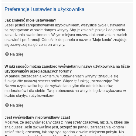
Preferencje i ustawienia użytkownika
Jak zmienić moje ustawienia?
Jeżeli jesteś zarejestrowanym użytkownikiem, wszystkie twoje ustawienia
są zapisywane w bazie danych witryny. Aby je zmienić, przejdź do panelu
zarządzania swoim kontem. W tym miejscu możesz dokonać zmian swoich
ustawień i preferencji. Odnośnik do panelu o nazwie “Moje konto” znajduje
się zazwyczaj na górze stron witryny.
Na górę
W jaki sposób można zapobiec wyświetlaniu nazwy użytkownika na liście
użytkowników przeglądających forum?
W panelu zarządzania kontem, w “Ustawieniach witryny” znajduje się
funkcja
Nie pokazuj statusu online
. Włącz tę funkcję, zaznaczając
Tak
.
Nazwa użytkownika będzie wyświetlana tylko dla administratorów,
moderatorów i dla ciebie. Twoja obecność na witrynie będzie wykazana w
liczbie ukrytych użytkowników.
Na górę
Jest wyświetlany nieprawidłowy czas!
Możliwe, że jest wyświetlany czas z innej strefy czasowej, niż ta, w której się
znajdujesz. Jeśli tak właśnie jest, przejdź do panelu zarządzania kontem i
zmień strefę czasową, tak aby była zgodna z twoim miejscem pobytu. Np.