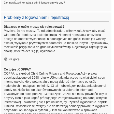
Jak nawiązać kontakt z administratorem witryny?
Problemy z logowaniem i rejestracją
Dlaczego w ogóle muszę się rejestrować?
Możliwe, że nie musisz. To od administratora witryny zależy czy, aby pisać
wiadomości, konieczna jest rejestracja. Niemniej rejestracja umożliwia
dostęp do dodatkowych funkcji niedostępnych dla gości, takich jak własny
awatar, wysyłanie prywatnych wiadomości i e-maili do innych użytkowników,
możliwość przypisania do grup użytkowników itp. Rejestracja zajmuje tylko
chwilę, więc zaleca się jej wykonanie.
Na górę
Co to jest COPPA?
COPPA, to skrót od Child Online Privacy and Protection Act – prawa
obowiązującego od 1998 roku w USA, nakładającego na właścicieli stron
internetowych, które potencjalnie mogą zbierać informacje od osób
małoletnich – mających mniej niż 13 lat – obowiązek posiadania pisemnej
zgody rodziców lub opiekunów prawnych na zbieranie informacji
prywatnych od osób poniżej 13 roku życia. Jeżeli nie masz pewności czy to
dotyczy ciebie jako kogoś próbującego zarejestrować się na danej witrynie
internetowej – skontaktuj się z prawnikiem, by uzyskać wyjaśnienie. phpBB
Limited i właściciele tej witryny nie dostarczają pomocy prawnej z wyjątkiem
przypadku opisanego w pytaniu „Z kim się kontaktować w sprawach