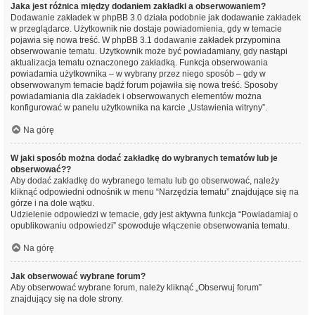
Jaka jest różnica między dodaniem zakładki a obserwowaniem?
Dodawanie zakładek w phpBB 3.0 działa podobnie jak dodawanie zakładek
w przeglądarce. Użytkownik nie dostaje powiadomienia, gdy w temacie
pojawia się nowa treść. W phpBB 3.1 dodawanie zakładek przypomina
obserwowanie tematu. Użytkownik może być powiadamiany, gdy nastąpi
aktualizacja tematu oznaczonego zakładką. Funkcja obserwowania
powiadamia użytkownika – w wybrany przez niego sposób – gdy w
obserwowanym temacie bądź forum pojawiła się nowa treść. Sposoby
powiadamiania dla zakładek i obserwowanych elementów można
konfigurować w panelu użytkownika na karcie „Ustawienia witryny”.
Na górę
W jaki sposób można dodać zakładkę do wybranych tematów lub je
obserwować??
Aby dodać zakładkę do wybranego tematu lub go obserwować, należy
kliknąć odpowiedni odnośnik w menu “Narzędzia tematu” znajdujące się na
górze i na dole wątku.
Udzielenie odpowiedzi w temacie, gdy jest aktywna funkcja “Powiadamiaj o
opublikowaniu odpowiedzi” spowoduje włączenie obserwowania tematu.
Na górę
Jak obserwować wybrane forum?
Aby obserwować wybrane forum, należy kliknąć „Obserwuj forum”
znajdujący się na dole strony.