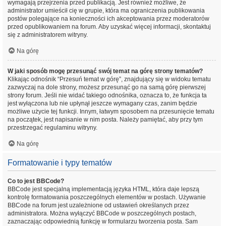
wymagają przejrzenia przed publikacją. Jest również możliwe, że
administrator umieścił cię w grupie, która ma ograniczenia publikowania
postów polegające na konieczności ich akceptowania przez moderatorów
przed opublikowaniem na forum. Aby uzyskać więcej informacji, skontaktuj
się z administratorem witryny.
Na górę
W jaki sposób mogę przesunąć swój temat na górę strony tematów?
Klikając odnośnik “Przesuń temat w górę”, znajdujący się w widoku tematu
zazwyczaj na dole strony, możesz przesunąć go na samą górę pierwszej
strony forum. Jeśli nie widać takiego odnośnika, oznacza to, że funkcja ta
jest wyłączona lub nie upłynął jeszcze wymagany czas, zanim będzie
możliwe użycie tej funkcji. Innym, łatwym sposobem na przesunięcie tematu
na początek, jest napisanie w nim posta. Należy pamiętać, aby przy tym
przestrzegać regulaminu witryny.
Na górę
Formatowanie i typy tematów
Co to jest BBCode?
BBCode jest specjalną implementacją języka HTML, która daje lepszą
kontrolę formatowania poszczególnych elementów w postach. Używanie
BBCode na forum jest uzależnione od ustawień określanych przez
administratora. Można wyłączyć BBCode w poszczególnych postach,
zaznaczając odpowiednią funkcję w formularzu tworzenia posta. Sam