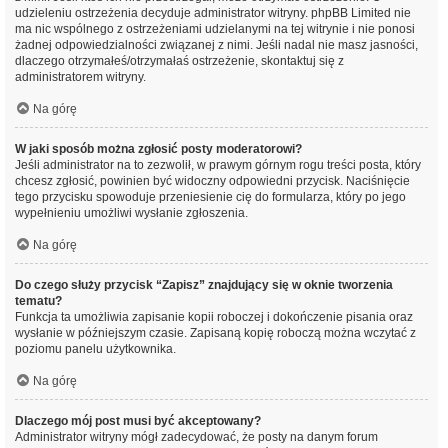
udzieleniu ostrzeżenia decyduje administrator witryny. phpBB Limited nie
ma nic wspólnego z ostrzeżeniami udzielanymi na tej witrynie i nie ponosi
żadnej odpowiedzialności związanej z nimi. Jeśli nadal nie masz jasności,
dlaczego otrzymałeś/otrzymałaś ostrzeżenie, skontaktuj się z
administratorem witryny.
Na górę
W jaki sposób można zgłosić posty moderatorowi?
Jeśli administrator na to zezwolił, w prawym górnym rogu treści posta, który
chcesz zgłosić, powinien być widoczny odpowiedni przycisk. Naciśnięcie
tego przycisku spowoduje przeniesienie cię do formularza, który po jego
wypełnieniu umożliwi wysłanie zgłoszenia.
Na górę
Do czego służy przycisk “Zapisz” znajdujący się w oknie tworzenia
tematu?
Funkcja ta umożliwia zapisanie kopii roboczej i dokończenie pisania oraz
wysłanie w późniejszym czasie. Zapisaną kopię roboczą można wczytać z
poziomu panelu użytkownika.
Na górę
Dlaczego mój post musi być akceptowany?
Administrator witryny mógł zadecydować, że posty na danym forum