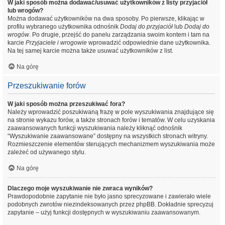
W jaki sposób można dodawać/usuwać użytkowników z listy przyjaciół
lub wrogów?
Można dodawać użytkowników na dwa sposoby. Po pierwsze, klikając w
profilu wybranego użytkownika odnośnik
Dodaj do przyjaciół
lub
Dodaj do
wrogów
. Po drugie, przejść do panelu zarządzania swoim kontem i tam na
karcie
Przyjaciele i wrogowie
wprowadzić odpowiednie dane użytkownika.
Na tej samej karcie można także usuwać użytkowników z list.
Na górę
Przeszukiwanie forów
W jaki sposób można przeszukiwać fora?
Należy wprowadzić poszukiwaną frazę w pole wyszukiwania znajdujące się
na stronie wykazu forów, a także stronach forów i tematów. W celu uzyskania
zaawansowanych funkcji wyszukiwania należy kliknąć odnośnik
“Wyszukiwanie zaawansowane” dostępny na wszystkich stronach witryny.
Rozmieszczenie elementów sterujących mechanizmem wyszukiwania może
zależeć od używanego stylu.
Na górę
Dlaczego moje wyszukiwanie nie zwraca wyników?
Prawdopodobnie zapytanie nie było jasno sprecyzowane i zawierało wiele
podobnych zwrotów niezindeksowanych przez phpBB. Dokładnie sprecyzuj
zapytanie – użyj funkcji dostępnych w wyszukiwaniu zaawansowanym.