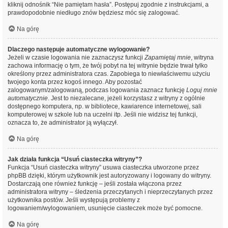
kliknij odnośnik “Nie pamiętam hasła”. Postępuj zgodnie z instrukcjami, a
prawdopodobnie niedługo znów będziesz móc się zalogować.
Na górę
Dlaczego następuje automatyczne wylogowanie?
Jeżeli w czasie logowania nie zaznaczysz funkcji
Zapamiętaj mnie
, witryna
zachowa informację o tym, że twój pobyt na tej witrynie będzie trwał tylko
określony przez administratora czas. Zapobiega to niewłaściwemu użyciu
twojego konta przez kogoś innego. Aby pozostać
zalogowanym/zalogowaną, podczas logowania zaznacz funkcję
Loguj mnie
automatycznie
. Jest to niezalecane, jeżeli korzystasz z witryny z ogólnie
dostępnego komputera, np. w bibliotece, kawiarence internetowej, sali
komputerowej w szkole lub na uczelni itp. Jeśli nie widzisz tej funkcji,
oznacza to, że administrator ją wyłączył.
Na górę
Jak działa funkcja “Usuń ciasteczka witryny”?
Funkcja “Usuń ciasteczka witryny” usuwa ciasteczka utworzone przez
phpBB dzięki, którym użytkownik jest autoryzowany i logowany do witryny.
Dostarczają one również funkcję – jeśli została włączona przez
administratora witryny – śledzenia przeczytanych i nieprzeczytanych przez
użytkownika postów. Jeśli występują problemy z
logowaniem/wylogowaniem, usunięcie ciasteczek może być pomocne.
Na górę