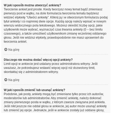
W jaki sposób można utworzyć ankietę?
Tworzenie ankiet jest proste. Kiedy tworzysz nowy temat bądź zmieniasz
pierwszy post w wątku, na dole formularza tworzenia tematu będziesz
widzieć etykietę “Utwórz ankietę”. Kliknij ją i w otworzonym formularzu podaj
tytuł ankiety i co najmniej dwie opcje. Każdą opcję należy wpisać w nowym
wierszu widocznego pola tekstowego. Możesz określić liczbę opcji, jakie
użytkownik może wybrać, wyznaczyć czas trwania ankiety (0 – bez limitu
czasowego), a także umożliwić użytkownikom zmianę wcześniej oddanego
głosu. Jeśli nie widzisz etykiety, prawdopodobnie nie masz uprawnień do
tworzenia ankiet.
Na górę
Dlaczego nie można dodać więcej opcji ankiety?
Limit opcji w ankiecie jest ustalany przez administratora witryny. Jeśli
uważasz, że potrzebujesz wstawić więcej opcji niż dozwolony limit,
skontaktuj się z administratorem witryny.
Na górę
W jaki sposób zmienić lub usunąć ankietę?
Podobnie, jak posty, ankiety mogą być zmieniane tylko przez ich autorów,
moderatorów lub administratorów. Aby zmienić ankietę, należy dokonać
zmiany pierwszego posta w wątku, z którym zawsze związana jest ankieta.
Jeśli nikt jeszcze nie oddał głosu w ankiecie, jej autor może usunąć ankietę
lub zmienić jej opcje. Jednakże, jeśli w ankiecie zostały już oddane głosy,