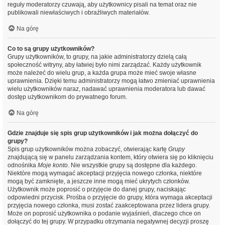
reguły moderatorzy czuwają, aby użytkownicy pisali na temat oraz nie
publikowali niewłaściwych i obraźliwych materiałów.
Na górę
Co to są grupy użytkowników?
Grupy użytkowników, to grupy, na jakie administratorzy dzielą całą
społeczność witryny, aby łatwiej było nimi zarządzać. Każdy użytkownik
może należeć do wielu grup, a każda grupa może mieć swoje własne
uprawnienia. Dzięki temu administratorzy mogą łatwo zmieniać uprawnienia
wielu użytkowników naraz, nadawać uprawnienia moderatora lub dawać
dostęp użytkownikom do prywatnego forum.
Na górę
Gdzie znajduje się spis grup użytkowników i jak można dołączyć do
grupy?
Spis grup użytkowników można zobaczyć, otwierając kartę
Grupy
znajdującą się w panelu zarządzania kontem, który otwiera się po kliknięciu
odnośnika
Moje konto
. Nie wszystkie grupy są dostępne dla każdego.
Niektóre mogą wymagać akceptacji przyjęcia nowego członka, niektóre
mogą być zamknięte, a jeszcze inne mogą mieć ukrytych członków.
Użytkownik może poprosić o przyjęcie do danej grupy, naciskając
odpowiedni przycisk. Prośba o przyjęcie do grupy, która wymaga akceptacji
przyjęcia nowego członka, musi zostać zaakceptowana przez lidera grupy.
Może on poprosić użytkownika o podanie wyjaśnień, dlaczego chce on
dołączyć do tej grupy. W przypadku otrzymania negatywnej decyzji proszę