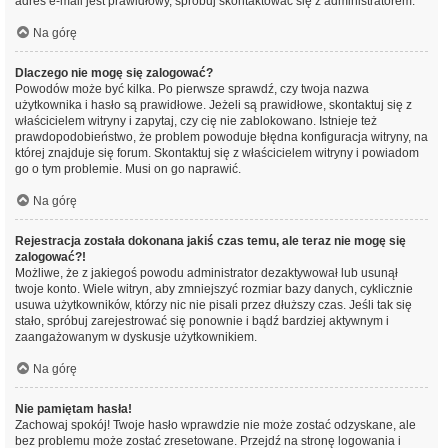
adres e-mail jest prawidłowy, spróbuj skontaktować się z administratorem.
Na górę
Dlaczego nie mogę się zalogować?
Powodów może być kilka. Po pierwsze sprawdź, czy twoja nazwa
użytkownika i hasło są prawidłowe. Jeżeli są prawidłowe, skontaktuj się z
właścicielem witryny i zapytaj, czy cię nie zablokowano. Istnieje też
prawdopodobieństwo, że problem powoduje błędna konfiguracja witryny, na
której znajduje się forum. Skontaktuj się z właścicielem witryny i powiadom
go o tym problemie. Musi on go naprawić.
Na górę
Rejestracja została dokonana jakiś czas temu, ale teraz nie mogę się
zalogować?!
Możliwe, że z jakiegoś powodu administrator dezaktywował lub usunął
twoje konto. Wiele witryn, aby zmniejszyć rozmiar bazy danych, cyklicznie
usuwa użytkowników, którzy nic nie pisali przez dłuższy czas. Jeśli tak się
stało, spróbuj zarejestrować się ponownie i bądź bardziej aktywnym i
zaangażowanym w dyskusje użytkownikiem.
Na górę
Nie pamiętam hasła!
Zachowaj spokój! Twoje hasło wprawdzie nie może zostać odzyskane, ale
bez problemu może zostać zresetowane. Przejdź na stronę logowania i