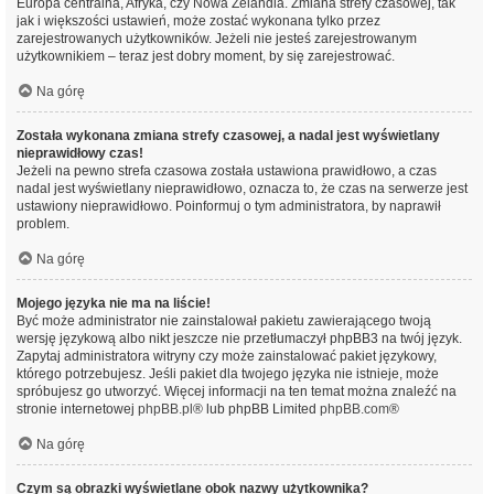
Europa centralna, Afryka, czy Nowa Zelandia. Zmiana strefy czasowej, tak
jak i większości ustawień, może zostać wykonana tylko przez
zarejestrowanych użytkowników. Jeżeli nie jesteś zarejestrowanym
użytkownikiem – teraz jest dobry moment, by się zarejestrować.
Na górę
Została wykonana zmiana strefy czasowej, a nadal jest wyświetlany
nieprawidłowy czas!
Jeżeli na pewno strefa czasowa została ustawiona prawidłowo, a czas
nadal jest wyświetlany nieprawidłowo, oznacza to, że czas na serwerze jest
ustawiony nieprawidłowo. Poinformuj o tym administratora, by naprawił
problem.
Na górę
Mojego języka nie ma na liście!
Być może administrator nie zainstalował pakietu zawierającego twoją
wersję językową albo nikt jeszcze nie przetłumaczył phpBB3 na twój język.
Zapytaj administratora witryny czy może zainstalować pakiet językowy,
którego potrzebujesz. Jeśli pakiet dla twojego języka nie istnieje, może
spróbujesz go utworzyć. Więcej informacji na ten temat można znaleźć na
stronie internetowej
phpBB.pl
® lub phpBB Limited
phpBB.com
®
Na górę
Czym są obrazki wyświetlane obok nazwy użytkownika?