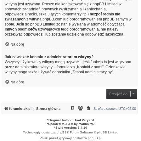
witryna jest używana. Proszę nie kontaktować się z phpBB Limited w
sprawach zagadnień prawnych (wstrzymania i zaniechania,
odpowiedzialności, szkalujących komentarzy itp.)
bezpośrednio nie
związanych
z witryną phpBB.com lub oprogramowaniem phpBB samym w
sobie. Jeśli do phpBB Limited zostanie wysłana wiadomość dotycząca
innych podmiotów
używających tego oprogramowania, nie należy
oczekiwać odpowiedzi, lub zostanie udzielona odpowiedź lakoniczna.
Na górę
Jak nawiązać kontakt z administratorem witryny?
Wszyscy użytkownicy witryny mogą używać – jeśli funkcja ta jest włączona
przez administratora witryny – formularza „Kontakt z nami”. Członkowie
witryny mogą także używać odnośnika „Zespół administracyjny”.
Na górę
Przejdź do
forumlotek.pl
Strona główna
Strefa czasowa
UTC+02:00
*
Original Author:
Brad Veryard
*
Updated to 3.3.x by
MannixMD
*
Style version: 3.4.10
Technologię dostarcza
phpBB
® Forum Software © phpBB Limited
Polski pakiet językowy dostarcza
phpBB.pl