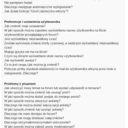
Nie pamiętam hasła!
Dlaczego następuje automatyczne wylogowanie?
Jak działa funkcja “Usuń ciasteczka witryny”?
Preferencje i ustawienia użytkownika
Jak zmienić moje ustawienia?
W jaki sposób można zapobiec wyświetlaniu nazwy użytkownika na liście
użytkowników przeglądających forum?
Jest wyświetlany nieprawidłowy czas!
Została wykonana zmiana strefy czasowej, a nadal jest wyświetlany nieprawidłowy
czas!
Mojego języka nie ma na liście!
Czym są obrazki wyświetlane obok nazwy użytkownika?
Jak wyświetlić awatar?
Co to jest ranga i jak można ją zmienić?
Podczas próby wysłania wiadomości e-mail do użytkownika witryna prosi mnie o
zalogowanie. Dlaczego?
Problemy z pisaniem
Jak utworzyć nowy temat na forum lub wysłać odpowiedź w temacie?
W jaki sposób można zmienić lub usunąć post?
W jaki sposób można dodać podpis do swojego posta?
W jaki sposób można utworzyć ankietę?
Dlaczego nie można dodać więcej opcji ankiety?
W jaki sposób zmienić lub usunąć ankietę?
Dlaczego nie mam dostępu do forum?
Dlaczego nie mogę dodawać załączników?
Dlaczego otrzymałem/otrzymałam ostrzeżenie?
W jaki sposób można zgłosić posty moderatorowi?