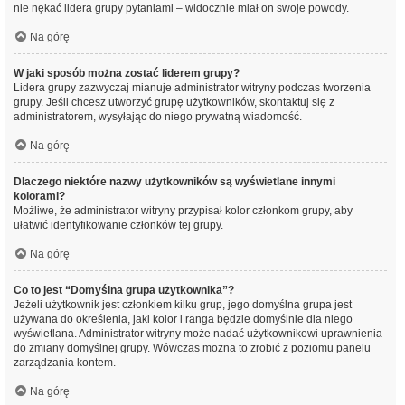
nie nękać lidera grupy pytaniami – widocznie miał on swoje powody.
Na górę
W jaki sposób można zostać liderem grupy?
Lidera grupy zazwyczaj mianuje administrator witryny podczas tworzenia
grupy. Jeśli chcesz utworzyć grupę użytkowników, skontaktuj się z
administratorem, wysyłając do niego prywatną wiadomość.
Na górę
Dlaczego niektóre nazwy użytkowników są wyświetlane innymi
kolorami?
Możliwe, że administrator witryny przypisał kolor członkom grupy, aby
ułatwić identyfikowanie członków tej grupy.
Na górę
Co to jest “Domyślna grupa użytkownika”?
Jeżeli użytkownik jest członkiem kilku grup, jego domyślna grupa jest
używana do określenia, jaki kolor i ranga będzie domyślnie dla niego
wyświetlana. Administrator witryny może nadać użytkownikowi uprawnienia
do zmiany domyślnej grupy. Wówczas można to zrobić z poziomu panelu
zarządzania kontem.
Na górę