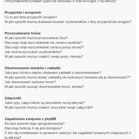
Otrzymałem/otrzymałam spam lub obraźliwy e-mail od kogoś z tej witryny!
Przyjaciele i wrogowie
Co to jest lista przyjaciół i wrogów?
W jaki sposób można dodawać/usuwać użytkowników z listy przyjaciół lub wrogów?
Przeszukiwanie forów
W jaki sposób można przeszukiwać fora?
Dlaczego moje wyszukiwanie nie zwraca wyników?
Dlaczego moje wyszukiwanie zwraca pustą stronę?!
Jak można wyszukać użytkowników?
W jaki sposób można znaleźć swoje posty i tematy?
Obserwowanie tematów i zakładki
Jaka jest różnica między dodaniem zakładki a obserwowaniem?
W jaki sposób można dodać zakładkę do wybranych tematów lub je obserwować??
Jak obserwować wybrane forum?
W jaki sposób usunąć obserwowanie forum, tematu?
Załączniki
Jakie typy załączników są dozwolone na tej witrynie?
W jaki sposób można znaleźć wszystkie swoje załączniki?
Zagadnienia związane z phpBB
Kto jest autorem tego oprogramowania?
Dlaczego funkcja X nie jest dostępna?
Z kim się kontaktować w sprawach nadużyć lub zagadnień prawnych związanych z
tą witryną?