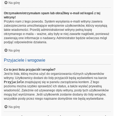
Na górę
Otrzymałem/otrzymałam spam lub obraźliwy e-mail od kogoś z tej
witryny!
Przykro nam z tego powodu. System wysyłania e-maili witryny zawiera
zabezpieczenia umożliwiające wytropienie użytkowników, którzy wysyłają
takie wiadomości. Prześlij administratorowi witryny pełną kopię
otrzymanego e-maila – ważne, aby były w niej zawarte nagłówki, ponieważ
zawierają one informacje o nadawcy. Administrator będzie wówczas mógł
podjąć odpowiednie działania.
Na górę
Przyjaciele i wrogowie
Co to jest lista przyjaciół i wrogów?
Jest to lista, którą można użyć do organizowania różnych użytkowników
witryny. Użytkownicy dodani do listy przyjaciół będą wyświetleni na karcie
Przyjaciele
znajdującej się w panelu zarządzania kontem. Z tego
poziomu można szybko sprawdzić ich status, a także wysłać prywatną
wiadomość. Zależnie od używanego stylu witryny, posty tych użytkowników
mogą być wyróżniane. Jeśli użytkownik zostanie dodany do listy wrogów,
wszystkie posty przez niego napisane domyślnie nie będą wyświetlane.
Na górę