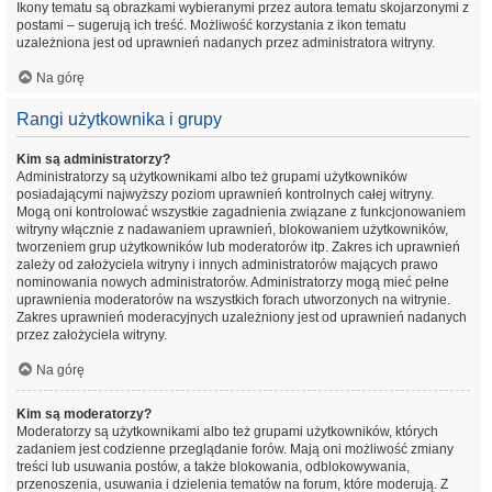
Ikony tematu są obrazkami wybieranymi przez autora tematu skojarzonymi z
postami – sugerują ich treść. Możliwość korzystania z ikon tematu
uzależniona jest od uprawnień nadanych przez administratora witryny.
Na górę
Rangi użytkownika i grupy
Kim są administratorzy?
Administratorzy są użytkownikami albo też grupami użytkowników
posiadającymi najwyższy poziom uprawnień kontrolnych całej witryny.
Mogą oni kontrolować wszystkie zagadnienia związane z funkcjonowaniem
witryny włącznie z nadawaniem uprawnień, blokowaniem użytkowników,
tworzeniem grup użytkowników lub moderatorów itp. Zakres ich uprawnień
zależy od założyciela witryny i innych administratorów mających prawo
nominowania nowych administratorów. Administratorzy mogą mieć pełne
uprawnienia moderatorów na wszystkich forach utworzonych na witrynie.
Zakres uprawnień moderacyjnych uzależniony jest od uprawnień nadanych
przez założyciela witryny.
Na górę
Kim są moderatorzy?
Moderatorzy są użytkownikami albo też grupami użytkowników, których
zadaniem jest codzienne przeglądanie forów. Mają oni możliwość zmiany
treści lub usuwania postów, a także blokowania, odblokowywania,
przenoszenia, usuwania i dzielenia tematów na forum, które moderują. Z