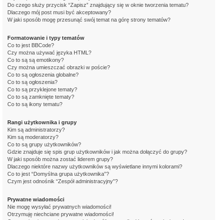
Do czego służy przycisk “Zapisz” znajdujący się w oknie tworzenia tematu?
Dlaczego mój post musi być akceptowany?
W jaki sposób mogę przesunąć swój temat na górę strony tematów?
Formatowanie i typy tematów
Co to jest BBCode?
Czy można używać języka HTML?
Co to są są emotikony?
Czy można umieszczać obrazki w poście?
Co to są ogłoszenia globalne?
Co to są ogłoszenia?
Co to są przyklejone tematy?
Co to są zamknięte tematy?
Co to są ikony tematu?
Rangi użytkownika i grupy
Kim są administratorzy?
Kim są moderatorzy?
Co to są grupy użytkowników?
Gdzie znajduje się spis grup użytkowników i jak można dołączyć do grupy?
W jaki sposób można zostać liderem grupy?
Dlaczego niektóre nazwy użytkowników są wyświetlane innymi kolorami?
Co to jest “Domyślna grupa użytkownika”?
Czym jest odnośnik “Zespół administracyjny”?
Prywatne wiadomości
Nie mogę wysyłać prywatnych wiadomości!
Otrzymuję niechciane prywatne wiadomości!