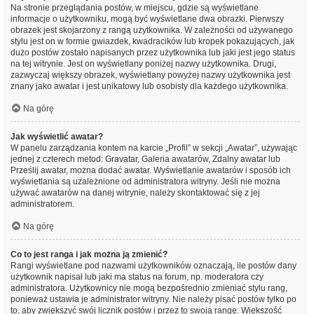
Na stronie przeglądania postów, w miejscu, gdzie są wyświetlane
informacje o użytkowniku, mogą być wyświetlane dwa obrazki. Pierwszy
obrazek jest skojarzony z rangą użytkownika. W zależności od używanego
stylu jest on w formie gwiazdek, kwadracików lub kropek pokazujących, jak
dużo postów zostało napisanych przez użytkownika lub jaki jest jego status
na tej witrynie. Jest on wyświetlany poniżej nazwy użytkownika. Drugi,
zazwyczaj większy obrazek, wyświetlany powyżej nazwy użytkownika jest
znany jako awatar i jest unikatowy lub osobisty dla każdego użytkownika.
Na górę
Jak wyświetlić awatar?
W panelu zarządzania kontem na karcie „Profil” w sekcji „Awatar”, używając
jednej z czterech metod: Gravatar, Galeria awatarów, Zdalny awatar lub
Prześlij awatar, można dodać awatar. Wyświetlanie awatarów i sposób ich
wyświetlania są uzależnione od administratora witryny. Jeśli nie można
używać awatarów na danej witrynie, należy skontaktować się z jej
administratorem.
Na górę
Co to jest ranga i jak można ją zmienić?
Rangi wyświetlane pod nazwami użytkowników oznaczają, ile postów dany
użytkownik napisał lub jaki ma status na forum, np. moderatora czy
administratora. Użytkownicy nie mogą bezpośrednio zmieniać stylu rang,
ponieważ ustawia je administrator witryny. Nie należy pisać postów tylko po
to, aby zwiększyć swój licznik postów i przez to swoją rangę. Większość