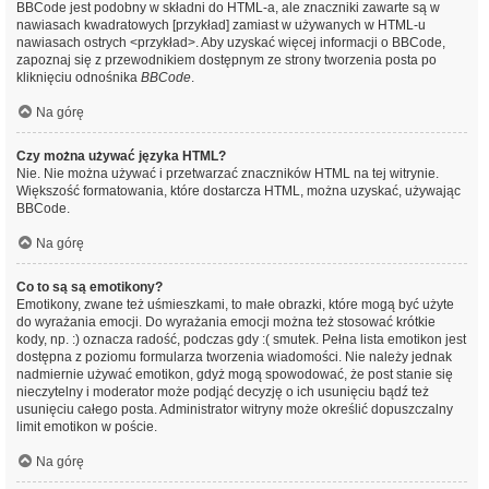
BBCode jest podobny w składni do HTML-a, ale znaczniki zawarte są w
nawiasach kwadratowych [przykład] zamiast w używanych w HTML-u
nawiasach ostrych <przykład>. Aby uzyskać więcej informacji o BBCode,
zapoznaj się z przewodnikiem dostępnym ze strony tworzenia posta po
kliknięciu odnośnika
BBCode
.
Na górę
Czy można używać języka HTML?
Nie. Nie można używać i przetwarzać znaczników HTML na tej witrynie.
Większość formatowania, które dostarcza HTML, można uzyskać, używając
BBCode.
Na górę
Co to są są emotikony?
Emotikony, zwane też uśmieszkami, to małe obrazki, które mogą być użyte
do wyrażania emocji. Do wyrażania emocji można też stosować krótkie
kody, np. :) oznacza radość, podczas gdy :( smutek. Pełna lista emotikon jest
dostępna z poziomu formularza tworzenia wiadomości. Nie należy jednak
nadmiernie używać emotikon, gdyż mogą spowodować, że post stanie się
nieczytelny i moderator może podjąć decyzję o ich usunięciu bądź też
usunięciu całego posta. Administrator witryny może określić dopuszczalny
limit emotikon w poście.
Na górę