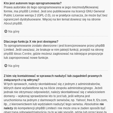
Kto jest autorem tego oprogramowania?
Prawa autorskie do tego oprogramowania w jego niezmodyfikowanej
formie, ma
phpBB Limited
. Jest ono publikowane na licencji GNU General
Public License wersja 2 (GPL-2.0), co w praktyce oznacza, że może być bez
ograniczeń dystrybuowane. Więcej na ten temat dowiesz się na stronie
About phpBB
.
Na górę
Dlaczego funkcja X nie jest dostępna?
To oprogramowanie zostało stworzone i jest licencjonowane przez phpBB
Limited. Jeśli uważasz, że brakuje w nim jakiejś funkcji, przejdź na stronę
phpBB Ideas Centre
, gdzie możesz zagłosować na istniejące propozycje
lub zaproponować nowe funkcje.
Na górę
Z kim się kontaktować w sprawach nadużyć lub zagadnień prawnych
związanych z tą witryną?
W tych sprawach, należy skontaktować się z jednym z administratorów,
których dane wyświetlone są na liście zespołu administracyjnego. Jeżeli
jednak nie otrzymasz odpowiedzi, należy skontaktować się z właścicielem
domeny – wykonaj sprawdzenie
kto to jest
lub, jeśli witryna jest
uruchomiona na jednym z darmowych serwisów, np. Yahoo!, free.fr, f2s.com,
itp., z kierownictwem lub wydziałem nadużyć tego serwisu. Absolutnie
nie
należy
do kompetencji phpBB Limited i nie może ona w żaden sposób być
obarczana odpowiedzialnością za to w jaki sposób, gdzie lub przez kogo ta