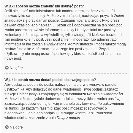
W jaki sposób można zmienić lub usunąć post?
Jeśli nie jesteś administratorem lub moderatorem, możesz zmieniać i
usuwać tylko swoje posty. Możesz zmienić post, naciskając przycisk
Zmień
znajdujący się przy danym poście. Czasami można to zrobić tylko przez
pewien czas po jego napisaniu. Jeżeli ktoś odpowiedział na ten post, pod
twoim postem pojawi się informacja ile razy i kiedy ostatni raz post był
zmieniany. Informacja ta wyświetli się tylko wtedy, jeśli ktoś zamieścił pod
tym postem kolejny post. Jeśli post zmienił moderator lub administrator,
informacja ta nie zostanie wyświetlona. Administratorzy i moderatorzy mogą
zostawić notatkę z informacją, dlaczego ten post zmieniali. Zwykli
użytkownicy nie mogą usuwać postów, gdy ktoś zamieścił pod ich postem
nowy post.
Na górę
W jaki sposób można dodać podpis do swojego posta?
Aby dodawać podpis do posta, należy go najpierw utworzyć w panelu
użytkownika. Aby dołączyć do danej wiadomości swój podpis, zaznacz
funkcję
Dołącz podpis
znajdującą się w formularzu tworzenia wiadomości.
Możesz także domyślnie dodawać podpis do wszystkich swoich postów,
zaznaczając odpowiednią funkcję w panelu użytkownika. Po uaktywnieniu
tej funkcji, za każdym razem pisząc post, możesz zdecydować o
niedodawaniu do niego podpisu, usuwając w formularzu tworzenia
wiadomości zaznaczenie z pola
Dołącz podpis
.
Na górę