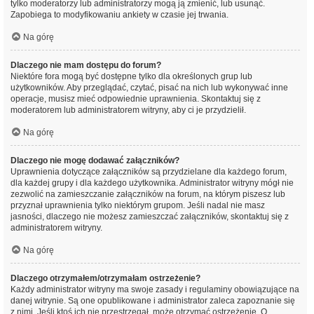
tylko moderatorzy lub administratorzy mogą ją zmienić, lub usunąć.
Zapobiega to modyfikowaniu ankiety w czasie jej trwania.
Na górę
Dlaczego nie mam dostępu do forum?
Niektóre fora mogą być dostępne tylko dla określonych grup lub
użytkowników. Aby przeglądać, czytać, pisać na nich lub wykonywać inne
operacje, musisz mieć odpowiednie uprawnienia. Skontaktuj się z
moderatorem lub administratorem witryny, aby ci je przydzielił.
Na górę
Dlaczego nie mogę dodawać załączników?
Uprawnienia dotyczące załączników są przydzielane dla każdego forum,
dla każdej grupy i dla każdego użytkownika. Administrator witryny mógł nie
zezwolić na zamieszczanie załączników na forum, na którym piszesz lub
przyznał uprawnienia tylko niektórym grupom. Jeśli nadal nie masz
jasności, dlaczego nie możesz zamieszczać załączników, skontaktuj się z
administratorem witryny.
Na górę
Dlaczego otrzymałem/otrzymałam ostrzeżenie?
Każdy administrator witryny ma swoje zasady i regulaminy obowiązujące na
danej witrynie. Są one opublikowane i administrator zaleca zapoznanie się
z nimi. Jeśli ktoś ich nie przestrzegał, może otrzymać ostrzeżenie. O