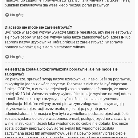
nadużyć lub zagadnień prawnych związanych z tą witryną?”, a także nie są
punktem kontaktowym dla wszelkiego rodzaju porad prawnych.
Na górę
Dlaczego nie mogę się zarejestrować?
Być może właściciel witryny wyłączył funkcję rejestracji, aby nie rejestrowały
się nowe osoby. Właściciel witryny mógł także zablokować twój adres IP lub
zabronił nazwy użytkownika, którą próbujesz zarejestrować. W sprawie
pomocy skontaktuj się z administratorem witryny.
Na górę
Rejestracja została przeprowadzona poprawnie, ale nie mogę się
zalogować!
Po pierwsze, sprawdź swoją nazwę użytkownika i hasło. Jeśli są poprawne,
to wystąpiła jedna z dwóch przyczyn. Pierwszą z nich może być włączona
funkcja COPPA, a w czasie rejestracji została podana informacja, że masz
mniej niż 13 lat. Wówczas należy wykonać instrukcje wysłane na twój adres
e-mail. Jeśli nie to było przyczyną, być może nie została aktywowana
rejestracja. Niektóre witryny przed pierwszym zalogowaniem wymagają
aktywowania rejestracji przez osobę rejestrującą się lub przez
administratora. Informacja o tym była wyświetlona podczas rejestracji. Jeśli
została wysłana do ciebie wiadomość e-mail, postępuj zgodnie z zawartymi
w niej instrukcjami. Jeżeli taka wiadomość do ciebie nie dotarła, być może
został podany nieprawidłowy adres e-mail lub wiadomość została
zatrzymana przez filtr antyspamowy. Jeśli na pewno podany przez ciebie