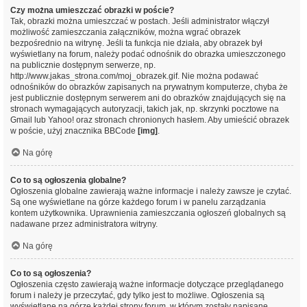
Czy można umieszczać obrazki w poście?
Tak, obrazki można umieszczać w postach. Jeśli administrator włączył
możliwość zamieszczania załączników, można wgrać obrazek
bezpośrednio na witrynę. Jeśli ta funkcja nie działa, aby obrazek był
wyświetlany na forum, należy podać odnośnik do obrazka umieszczonego
na publicznie dostępnym serwerze, np.
http://www.jakas_strona.com/moj_obrazek.gif. Nie można podawać
odnośników do obrazków zapisanych na prywatnym komputerze, chyba że
jest publicznie dostępnym serwerem ani do obrazków znajdujących się na
stronach wymagających autoryzacji, takich jak, np. skrzynki pocztowe na
Gmail lub Yahoo! oraz stronach chronionych hasłem. Aby umieścić obrazek
w poście, użyj znacznika BBCode
[img]
.
Na górę
Co to są ogłoszenia globalne?
Ogłoszenia globalne zawierają ważne informacje i należy zawsze je czytać.
Są one wyświetlane na górze każdego forum i w panelu zarządzania
kontem użytkownika. Uprawnienia zamieszczania ogłoszeń globalnych są
nadawane przez administratora witryny.
Na górę
Co to są ogłoszenia?
Ogłoszenia często zawierają ważne informacje dotyczące przeglądanego
forum i należy je przeczytać, gdy tylko jest to możliwe. Ogłoszenia są
wyświetlane na górze każdej strony forum, w którym zostały napisane.