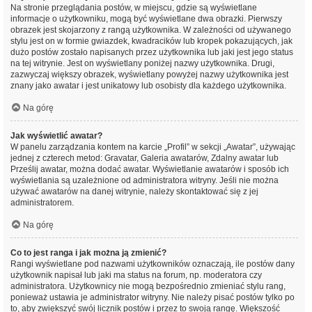
Na stronie przeglądania postów, w miejscu, gdzie są wyświetlane
informacje o użytkowniku, mogą być wyświetlane dwa obrazki. Pierwszy
obrazek jest skojarzony z rangą użytkownika. W zależności od używanego
stylu jest on w formie gwiazdek, kwadracików lub kropek pokazujących, jak
dużo postów zostało napisanych przez użytkownika lub jaki jest jego status
na tej witrynie. Jest on wyświetlany poniżej nazwy użytkownika. Drugi,
zazwyczaj większy obrazek, wyświetlany powyżej nazwy użytkownika jest
znany jako awatar i jest unikatowy lub osobisty dla każdego użytkownika.
Na górę
Jak wyświetlić awatar?
W panelu zarządzania kontem na karcie „Profil” w sekcji „Awatar”, używając
jednej z czterech metod: Gravatar, Galeria awatarów, Zdalny awatar lub
Prześlij awatar, można dodać awatar. Wyświetlanie awatarów i sposób ich
wyświetlania są uzależnione od administratora witryny. Jeśli nie można
używać awatarów na danej witrynie, należy skontaktować się z jej
administratorem.
Na górę
Co to jest ranga i jak można ją zmienić?
Rangi wyświetlane pod nazwami użytkowników oznaczają, ile postów dany
użytkownik napisał lub jaki ma status na forum, np. moderatora czy
administratora. Użytkownicy nie mogą bezpośrednio zmieniać stylu rang,
ponieważ ustawia je administrator witryny. Nie należy pisać postów tylko po
to, aby zwiększyć swój licznik postów i przez to swoją rangę. Większość