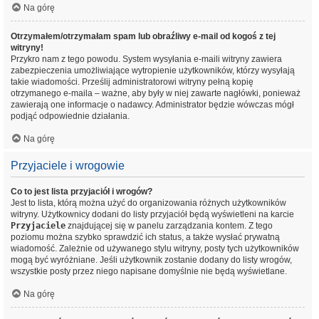
Na górę
Otrzymałem/otrzymałam spam lub obraźliwy e-mail od kogoś z tej
witryny!
Przykro nam z tego powodu. System wysyłania e-maili witryny zawiera
zabezpieczenia umożliwiające wytropienie użytkowników, którzy wysyłają
takie wiadomości. Prześlij administratorowi witryny pełną kopię
otrzymanego e-maila – ważne, aby były w niej zawarte nagłówki, ponieważ
zawierają one informacje o nadawcy. Administrator będzie wówczas mógł
podjąć odpowiednie działania.
Na górę
Przyjaciele i wrogowie
Co to jest lista przyjaciół i wrogów?
Jest to lista, którą można użyć do organizowania różnych użytkowników
witryny. Użytkownicy dodani do listy przyjaciół będą wyświetleni na karcie
Przyjaciele
znajdującej się w panelu zarządzania kontem. Z tego
poziomu można szybko sprawdzić ich status, a także wysłać prywatną
wiadomość. Zależnie od używanego stylu witryny, posty tych użytkowników
mogą być wyróżniane. Jeśli użytkownik zostanie dodany do listy wrogów,
wszystkie posty przez niego napisane domyślnie nie będą wyświetlane.
Na górę