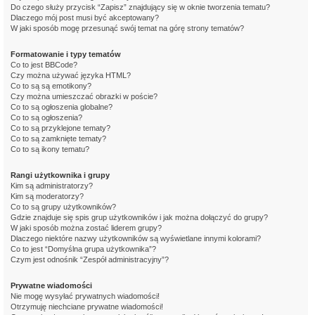
Do czego służy przycisk “Zapisz” znajdujący się w oknie tworzenia tematu?
Dlaczego mój post musi być akceptowany?
W jaki sposób mogę przesunąć swój temat na górę strony tematów?
Formatowanie i typy tematów
Co to jest BBCode?
Czy można używać języka HTML?
Co to są są emotikony?
Czy można umieszczać obrazki w poście?
Co to są ogłoszenia globalne?
Co to są ogłoszenia?
Co to są przyklejone tematy?
Co to są zamknięte tematy?
Co to są ikony tematu?
Rangi użytkownika i grupy
Kim są administratorzy?
Kim są moderatorzy?
Co to są grupy użytkowników?
Gdzie znajduje się spis grup użytkowników i jak można dołączyć do grupy?
W jaki sposób można zostać liderem grupy?
Dlaczego niektóre nazwy użytkowników są wyświetlane innymi kolorami?
Co to jest “Domyślna grupa użytkownika”?
Czym jest odnośnik “Zespół administracyjny”?
Prywatne wiadomości
Nie mogę wysyłać prywatnych wiadomości!
Otrzymuję niechciane prywatne wiadomości!