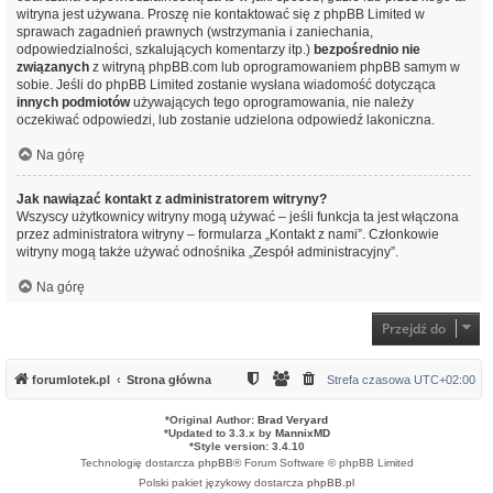
witryna jest używana. Proszę nie kontaktować się z phpBB Limited w
sprawach zagadnień prawnych (wstrzymania i zaniechania,
odpowiedzialności, szkalujących komentarzy itp.)
bezpośrednio nie
związanych
z witryną phpBB.com lub oprogramowaniem phpBB samym w
sobie. Jeśli do phpBB Limited zostanie wysłana wiadomość dotycząca
innych podmiotów
używających tego oprogramowania, nie należy
oczekiwać odpowiedzi, lub zostanie udzielona odpowiedź lakoniczna.
Na górę
Jak nawiązać kontakt z administratorem witryny?
Wszyscy użytkownicy witryny mogą używać – jeśli funkcja ta jest włączona
przez administratora witryny – formularza „Kontakt z nami”. Członkowie
witryny mogą także używać odnośnika „Zespół administracyjny”.
Na górę
Przejdź do
forumlotek.pl
Strona główna
Strefa czasowa
UTC+02:00
*
Original Author:
Brad Veryard
*
Updated to 3.3.x by
MannixMD
*
Style version: 3.4.10
Technologię dostarcza
phpBB
® Forum Software © phpBB Limited
Polski pakiet językowy dostarcza
phpBB.pl