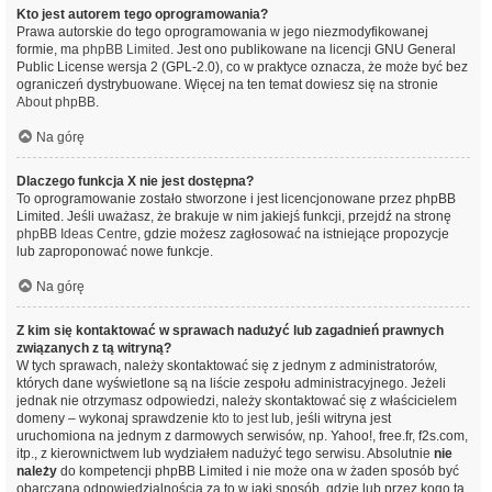
Kto jest autorem tego oprogramowania?
Prawa autorskie do tego oprogramowania w jego niezmodyfikowanej
formie, ma
phpBB Limited
. Jest ono publikowane na licencji GNU General
Public License wersja 2 (GPL-2.0), co w praktyce oznacza, że może być bez
ograniczeń dystrybuowane. Więcej na ten temat dowiesz się na stronie
About phpBB
.
Na górę
Dlaczego funkcja X nie jest dostępna?
To oprogramowanie zostało stworzone i jest licencjonowane przez phpBB
Limited. Jeśli uważasz, że brakuje w nim jakiejś funkcji, przejdź na stronę
phpBB Ideas Centre
, gdzie możesz zagłosować na istniejące propozycje
lub zaproponować nowe funkcje.
Na górę
Z kim się kontaktować w sprawach nadużyć lub zagadnień prawnych
związanych z tą witryną?
W tych sprawach, należy skontaktować się z jednym z administratorów,
których dane wyświetlone są na liście zespołu administracyjnego. Jeżeli
jednak nie otrzymasz odpowiedzi, należy skontaktować się z właścicielem
domeny – wykonaj sprawdzenie
kto to jest
lub, jeśli witryna jest
uruchomiona na jednym z darmowych serwisów, np. Yahoo!, free.fr, f2s.com,
itp., z kierownictwem lub wydziałem nadużyć tego serwisu. Absolutnie
nie
należy
do kompetencji phpBB Limited i nie może ona w żaden sposób być
obarczana odpowiedzialnością za to w jaki sposób, gdzie lub przez kogo ta