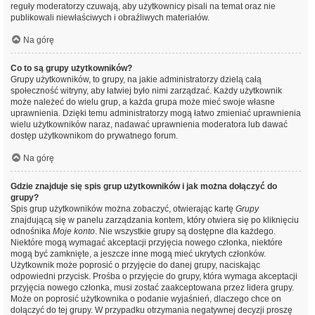
reguły moderatorzy czuwają, aby użytkownicy pisali na temat oraz nie
publikowali niewłaściwych i obraźliwych materiałów.
Na górę
Co to są grupy użytkowników?
Grupy użytkowników, to grupy, na jakie administratorzy dzielą całą
społeczność witryny, aby łatwiej było nimi zarządzać. Każdy użytkownik
może należeć do wielu grup, a każda grupa może mieć swoje własne
uprawnienia. Dzięki temu administratorzy mogą łatwo zmieniać uprawnienia
wielu użytkowników naraz, nadawać uprawnienia moderatora lub dawać
dostęp użytkownikom do prywatnego forum.
Na górę
Gdzie znajduje się spis grup użytkowników i jak można dołączyć do
grupy?
Spis grup użytkowników można zobaczyć, otwierając kartę
Grupy
znajdującą się w panelu zarządzania kontem, który otwiera się po kliknięciu
odnośnika
Moje konto
. Nie wszystkie grupy są dostępne dla każdego.
Niektóre mogą wymagać akceptacji przyjęcia nowego członka, niektóre
mogą być zamknięte, a jeszcze inne mogą mieć ukrytych członków.
Użytkownik może poprosić o przyjęcie do danej grupy, naciskając
odpowiedni przycisk. Prośba o przyjęcie do grupy, która wymaga akceptacji
przyjęcia nowego członka, musi zostać zaakceptowana przez lidera grupy.
Może on poprosić użytkownika o podanie wyjaśnień, dlaczego chce on
dołączyć do tej grupy. W przypadku otrzymania negatywnej decyzji proszę