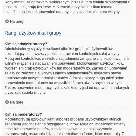
Ikony tematu są obrazkami wybieranymi przez autora tematu skojarzonymi z
postami – sugerują ich treść. Możliwość korzystania z ikon tematu
uzależniona jest od uprawnień nadanych przez administratora witryny.
Na górę
Rangi użytkownika i grupy
Kim są administratorzy?
Administratorzy są użytkownikami albo też grupami użytkowników
posiadającymi najwyższy poziom uprawnień kontrolnych całej witryny.
Mogą oni kontrolować wszystkie zagadnienia związane z funkcjonowaniem
witryny włącznie z nadawaniem uprawnień, blokowaniem użytkowników,
tworzeniem grup użytkowników lub moderatorów itp. Zakres ich uprawnień
zależy od założyciela witryny i innych administratorów mających prawo
nominowania nowych administratorów. Administratorzy mogą mieć pełne
uprawnienia moderatorów na wszystkich forach utworzonych na witrynie.
Zakres uprawnień moderacyjnych uzależniony jest od uprawnień nadanych
przez założyciela witryny.
Na górę
Kim są moderatorzy?
Moderatorzy są użytkownikami albo też grupami użytkowników, których
zadaniem jest codzienne przeglądanie forów. Mają oni możliwość zmiany
treści lub usuwania postów, a także blokowania, odblokowywania,
przenoszenia, usuwania i dzielenia tematów na forum, które moderują. Z