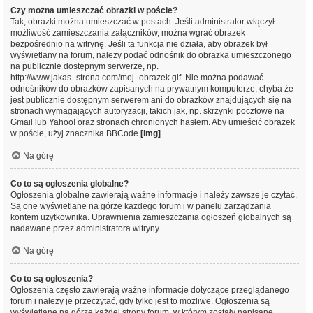
Czy można umieszczać obrazki w poście?
Tak, obrazki można umieszczać w postach. Jeśli administrator włączył
możliwość zamieszczania załączników, można wgrać obrazek
bezpośrednio na witrynę. Jeśli ta funkcja nie działa, aby obrazek był
wyświetlany na forum, należy podać odnośnik do obrazka umieszczonego
na publicznie dostępnym serwerze, np.
http://www.jakas_strona.com/moj_obrazek.gif. Nie można podawać
odnośników do obrazków zapisanych na prywatnym komputerze, chyba że
jest publicznie dostępnym serwerem ani do obrazków znajdujących się na
stronach wymagających autoryzacji, takich jak, np. skrzynki pocztowe na
Gmail lub Yahoo! oraz stronach chronionych hasłem. Aby umieścić obrazek
w poście, użyj znacznika BBCode
[img]
.
Na górę
Co to są ogłoszenia globalne?
Ogłoszenia globalne zawierają ważne informacje i należy zawsze je czytać.
Są one wyświetlane na górze każdego forum i w panelu zarządzania
kontem użytkownika. Uprawnienia zamieszczania ogłoszeń globalnych są
nadawane przez administratora witryny.
Na górę
Co to są ogłoszenia?
Ogłoszenia często zawierają ważne informacje dotyczące przeglądanego
forum i należy je przeczytać, gdy tylko jest to możliwe. Ogłoszenia są
wyświetlane na górze każdej strony forum, w którym zostały napisane.