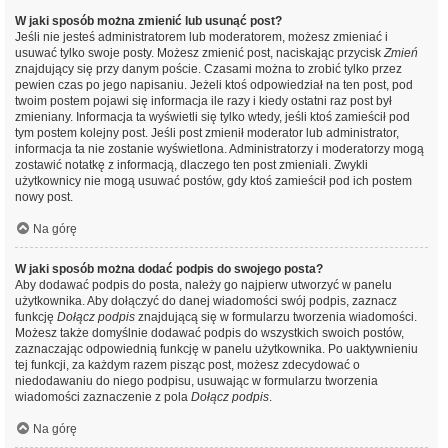
W jaki sposób można zmienić lub usunąć post?
Jeśli nie jesteś administratorem lub moderatorem, możesz zmieniać i
usuwać tylko swoje posty. Możesz zmienić post, naciskając przycisk
Zmień
znajdujący się przy danym poście. Czasami można to zrobić tylko przez
pewien czas po jego napisaniu. Jeżeli ktoś odpowiedział na ten post, pod
twoim postem pojawi się informacja ile razy i kiedy ostatni raz post był
zmieniany. Informacja ta wyświetli się tylko wtedy, jeśli ktoś zamieścił pod
tym postem kolejny post. Jeśli post zmienił moderator lub administrator,
informacja ta nie zostanie wyświetlona. Administratorzy i moderatorzy mogą
zostawić notatkę z informacją, dlaczego ten post zmieniali. Zwykli
użytkownicy nie mogą usuwać postów, gdy ktoś zamieścił pod ich postem
nowy post.
Na górę
W jaki sposób można dodać podpis do swojego posta?
Aby dodawać podpis do posta, należy go najpierw utworzyć w panelu
użytkownika. Aby dołączyć do danej wiadomości swój podpis, zaznacz
funkcję
Dołącz podpis
znajdującą się w formularzu tworzenia wiadomości.
Możesz także domyślnie dodawać podpis do wszystkich swoich postów,
zaznaczając odpowiednią funkcję w panelu użytkownika. Po uaktywnieniu
tej funkcji, za każdym razem pisząc post, możesz zdecydować o
niedodawaniu do niego podpisu, usuwając w formularzu tworzenia
wiadomości zaznaczenie z pola
Dołącz podpis
.
Na górę