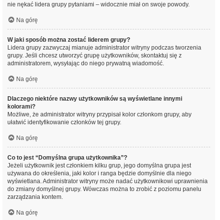
nie nękać lidera grupy pytaniami – widocznie miał on swoje powody.
Na górę
W jaki sposób można zostać liderem grupy?
Lidera grupy zazwyczaj mianuje administrator witryny podczas tworzenia
grupy. Jeśli chcesz utworzyć grupę użytkowników, skontaktuj się z
administratorem, wysyłając do niego prywatną wiadomość.
Na górę
Dlaczego niektóre nazwy użytkowników są wyświetlane innymi
kolorami?
Możliwe, że administrator witryny przypisał kolor członkom grupy, aby
ułatwić identyfikowanie członków tej grupy.
Na górę
Co to jest “Domyślna grupa użytkownika”?
Jeżeli użytkownik jest członkiem kilku grup, jego domyślna grupa jest
używana do określenia, jaki kolor i ranga będzie domyślnie dla niego
wyświetlana. Administrator witryny może nadać użytkownikowi uprawnienia
do zmiany domyślnej grupy. Wówczas można to zrobić z poziomu panelu
zarządzania kontem.
Na górę