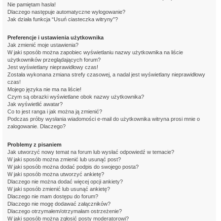
Nie pamiętam hasła!
Dlaczego następuje automatyczne wylogowanie?
Jak działa funkcja “Usuń ciasteczka witryny”?
Preferencje i ustawienia użytkownika
Jak zmienić moje ustawienia?
W jaki sposób można zapobiec wyświetlaniu nazwy użytkownika na liście
użytkowników przeglądających forum?
Jest wyświetlany nieprawidłowy czas!
Została wykonana zmiana strefy czasowej, a nadal jest wyświetlany nieprawidłowy
czas!
Mojego języka nie ma na liście!
Czym są obrazki wyświetlane obok nazwy użytkownika?
Jak wyświetlić awatar?
Co to jest ranga i jak można ją zmienić?
Podczas próby wysłania wiadomości e-mail do użytkownika witryna prosi mnie o
zalogowanie. Dlaczego?
Problemy z pisaniem
Jak utworzyć nowy temat na forum lub wysłać odpowiedź w temacie?
W jaki sposób można zmienić lub usunąć post?
W jaki sposób można dodać podpis do swojego posta?
W jaki sposób można utworzyć ankietę?
Dlaczego nie można dodać więcej opcji ankiety?
W jaki sposób zmienić lub usunąć ankietę?
Dlaczego nie mam dostępu do forum?
Dlaczego nie mogę dodawać załączników?
Dlaczego otrzymałem/otrzymałam ostrzeżenie?
W jaki sposób można zgłosić posty moderatorowi?