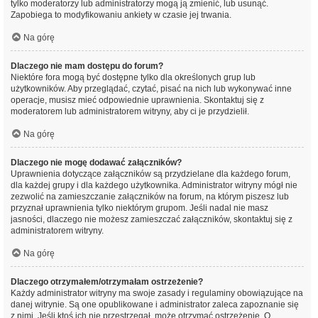
tylko moderatorzy lub administratorzy mogą ją zmienić, lub usunąć.
Zapobiega to modyfikowaniu ankiety w czasie jej trwania.
Na górę
Dlaczego nie mam dostępu do forum?
Niektóre fora mogą być dostępne tylko dla określonych grup lub
użytkowników. Aby przeglądać, czytać, pisać na nich lub wykonywać inne
operacje, musisz mieć odpowiednie uprawnienia. Skontaktuj się z
moderatorem lub administratorem witryny, aby ci je przydzielił.
Na górę
Dlaczego nie mogę dodawać załączników?
Uprawnienia dotyczące załączników są przydzielane dla każdego forum,
dla każdej grupy i dla każdego użytkownika. Administrator witryny mógł nie
zezwolić na zamieszczanie załączników na forum, na którym piszesz lub
przyznał uprawnienia tylko niektórym grupom. Jeśli nadal nie masz
jasności, dlaczego nie możesz zamieszczać załączników, skontaktuj się z
administratorem witryny.
Na górę
Dlaczego otrzymałem/otrzymałam ostrzeżenie?
Każdy administrator witryny ma swoje zasady i regulaminy obowiązujące na
danej witrynie. Są one opublikowane i administrator zaleca zapoznanie się
z nimi. Jeśli ktoś ich nie przestrzegał, może otrzymać ostrzeżenie. O