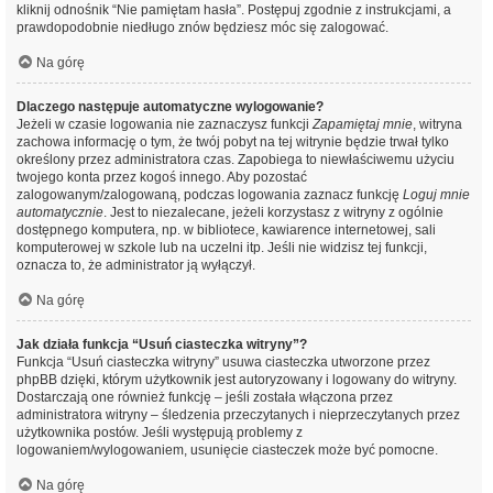
kliknij odnośnik “Nie pamiętam hasła”. Postępuj zgodnie z instrukcjami, a
prawdopodobnie niedługo znów będziesz móc się zalogować.
Na górę
Dlaczego następuje automatyczne wylogowanie?
Jeżeli w czasie logowania nie zaznaczysz funkcji
Zapamiętaj mnie
, witryna
zachowa informację o tym, że twój pobyt na tej witrynie będzie trwał tylko
określony przez administratora czas. Zapobiega to niewłaściwemu użyciu
twojego konta przez kogoś innego. Aby pozostać
zalogowanym/zalogowaną, podczas logowania zaznacz funkcję
Loguj mnie
automatycznie
. Jest to niezalecane, jeżeli korzystasz z witryny z ogólnie
dostępnego komputera, np. w bibliotece, kawiarence internetowej, sali
komputerowej w szkole lub na uczelni itp. Jeśli nie widzisz tej funkcji,
oznacza to, że administrator ją wyłączył.
Na górę
Jak działa funkcja “Usuń ciasteczka witryny”?
Funkcja “Usuń ciasteczka witryny” usuwa ciasteczka utworzone przez
phpBB dzięki, którym użytkownik jest autoryzowany i logowany do witryny.
Dostarczają one również funkcję – jeśli została włączona przez
administratora witryny – śledzenia przeczytanych i nieprzeczytanych przez
użytkownika postów. Jeśli występują problemy z
logowaniem/wylogowaniem, usunięcie ciasteczek może być pomocne.
Na górę