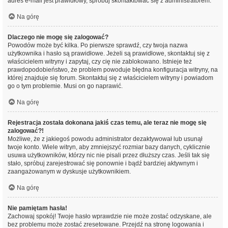
adres e-mail jest prawidłowy, spróbuj skontaktować się z administratorem.
Na górę
Dlaczego nie mogę się zalogować?
Powodów może być kilka. Po pierwsze sprawdź, czy twoja nazwa
użytkownika i hasło są prawidłowe. Jeżeli są prawidłowe, skontaktuj się z
właścicielem witryny i zapytaj, czy cię nie zablokowano. Istnieje też
prawdopodobieństwo, że problem powoduje błędna konfiguracja witryny, na
której znajduje się forum. Skontaktuj się z właścicielem witryny i powiadom
go o tym problemie. Musi on go naprawić.
Na górę
Rejestracja została dokonana jakiś czas temu, ale teraz nie mogę się
zalogować?!
Możliwe, że z jakiegoś powodu administrator dezaktywował lub usunął
twoje konto. Wiele witryn, aby zmniejszyć rozmiar bazy danych, cyklicznie
usuwa użytkowników, którzy nic nie pisali przez dłuższy czas. Jeśli tak się
stało, spróbuj zarejestrować się ponownie i bądź bardziej aktywnym i
zaangażowanym w dyskusje użytkownikiem.
Na górę
Nie pamiętam hasła!
Zachowaj spokój! Twoje hasło wprawdzie nie może zostać odzyskane, ale
bez problemu może zostać zresetowane. Przejdź na stronę logowania i