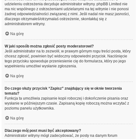
udzieleniu ostrzeżenia decyduje administrator witryny. phpBB Limited nie
ma nic wspólnego z ostrzeżeniami udzielanymi na tej witrynie i nie ponosi
żadnej odpowiedzialności związanej z nimi. Jeśli nadal nie masz jasności,
dlaczego otrzymałeś/otrzymałaś ostrzeżenie, skontaktuj się z
administratorem witryny.
Na górę
W jaki sposób można zgłosić posty moderatorowi?
Jeśli administrator na to zezwolił, w prawym górnym rogu treści posta, który
chcesz zgłosić, powinien być widoczny odpowiedni przycisk. Naciśnięcie
tego przycisku spowoduje przeniesienie cię do formularza, który po jego
wypełnieniu umożliwi wysłanie zgłoszenia.
Na górę
Do czego służy przycisk “Zapisz” znajdujący się w oknie tworzenia
tematu?
Funkcja ta umożliwia zapisanie kopii roboczej i dokończenie pisania oraz
wysłanie w późniejszym czasie. Zapisaną kopię roboczą można wczytać z
poziomu panelu użytkownika.
Na górę
Dlaczego mój post musi być akceptowany?
Administrator witryny mógł zadecydować, że posty na danym forum