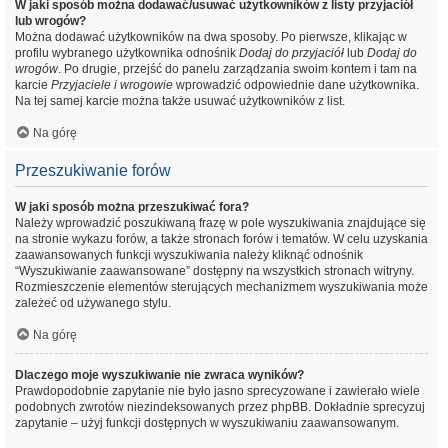
W jaki sposób można dodawać/usuwać użytkowników z listy przyjaciół
lub wrogów?
Można dodawać użytkowników na dwa sposoby. Po pierwsze, klikając w
profilu wybranego użytkownika odnośnik
Dodaj do przyjaciół
lub
Dodaj do
wrogów
. Po drugie, przejść do panelu zarządzania swoim kontem i tam na
karcie
Przyjaciele i wrogowie
wprowadzić odpowiednie dane użytkownika.
Na tej samej karcie można także usuwać użytkowników z list.
Na górę
Przeszukiwanie forów
W jaki sposób można przeszukiwać fora?
Należy wprowadzić poszukiwaną frazę w pole wyszukiwania znajdujące się
na stronie wykazu forów, a także stronach forów i tematów. W celu uzyskania
zaawansowanych funkcji wyszukiwania należy kliknąć odnośnik
“Wyszukiwanie zaawansowane” dostępny na wszystkich stronach witryny.
Rozmieszczenie elementów sterujących mechanizmem wyszukiwania może
zależeć od używanego stylu.
Na górę
Dlaczego moje wyszukiwanie nie zwraca wyników?
Prawdopodobnie zapytanie nie było jasno sprecyzowane i zawierało wiele
podobnych zwrotów niezindeksowanych przez phpBB. Dokładnie sprecyzuj
zapytanie – użyj funkcji dostępnych w wyszukiwaniu zaawansowanym.