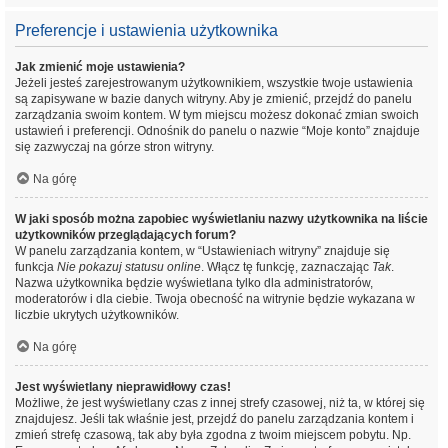
Preferencje i ustawienia użytkownika
Jak zmienić moje ustawienia?
Jeżeli jesteś zarejestrowanym użytkownikiem, wszystkie twoje ustawienia
są zapisywane w bazie danych witryny. Aby je zmienić, przejdź do panelu
zarządzania swoim kontem. W tym miejscu możesz dokonać zmian swoich
ustawień i preferencji. Odnośnik do panelu o nazwie “Moje konto” znajduje
się zazwyczaj na górze stron witryny.
Na górę
W jaki sposób można zapobiec wyświetlaniu nazwy użytkownika na liście
użytkowników przeglądających forum?
W panelu zarządzania kontem, w “Ustawieniach witryny” znajduje się
funkcja
Nie pokazuj statusu online
. Włącz tę funkcję, zaznaczając
Tak
.
Nazwa użytkownika będzie wyświetlana tylko dla administratorów,
moderatorów i dla ciebie. Twoja obecność na witrynie będzie wykazana w
liczbie ukrytych użytkowników.
Na górę
Jest wyświetlany nieprawidłowy czas!
Możliwe, że jest wyświetlany czas z innej strefy czasowej, niż ta, w której się
znajdujesz. Jeśli tak właśnie jest, przejdź do panelu zarządzania kontem i
zmień strefę czasową, tak aby była zgodna z twoim miejscem pobytu. Np.