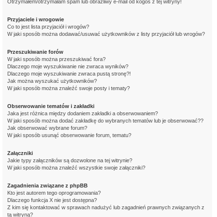
Otrzymałem/otrzymałam spam lub obraźliwy e-mail od kogoś z tej witryny!
Przyjaciele i wrogowie
Co to jest lista przyjaciół i wrogów?
W jaki sposób można dodawać/usuwać użytkowników z listy przyjaciół lub wrogów?
Przeszukiwanie forów
W jaki sposób można przeszukiwać fora?
Dlaczego moje wyszukiwanie nie zwraca wyników?
Dlaczego moje wyszukiwanie zwraca pustą stronę?!
Jak można wyszukać użytkowników?
W jaki sposób można znaleźć swoje posty i tematy?
Obserwowanie tematów i zakładki
Jaka jest różnica między dodaniem zakładki a obserwowaniem?
W jaki sposób można dodać zakładkę do wybranych tematów lub je obserwować??
Jak obserwować wybrane forum?
W jaki sposób usunąć obserwowanie forum, tematu?
Załączniki
Jakie typy załączników są dozwolone na tej witrynie?
W jaki sposób można znaleźć wszystkie swoje załączniki?
Zagadnienia związane z phpBB
Kto jest autorem tego oprogramowania?
Dlaczego funkcja X nie jest dostępna?
Z kim się kontaktować w sprawach nadużyć lub zagadnień prawnych związanych z
tą witryną?