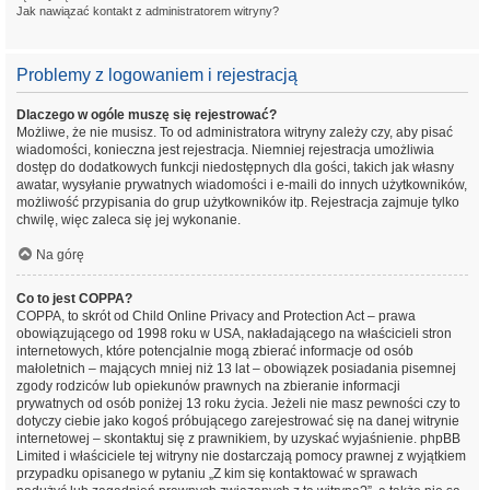
Jak nawiązać kontakt z administratorem witryny?
Problemy z logowaniem i rejestracją
Dlaczego w ogóle muszę się rejestrować?
Możliwe, że nie musisz. To od administratora witryny zależy czy, aby pisać
wiadomości, konieczna jest rejestracja. Niemniej rejestracja umożliwia
dostęp do dodatkowych funkcji niedostępnych dla gości, takich jak własny
awatar, wysyłanie prywatnych wiadomości i e-maili do innych użytkowników,
możliwość przypisania do grup użytkowników itp. Rejestracja zajmuje tylko
chwilę, więc zaleca się jej wykonanie.
Na górę
Co to jest COPPA?
COPPA, to skrót od Child Online Privacy and Protection Act – prawa
obowiązującego od 1998 roku w USA, nakładającego na właścicieli stron
internetowych, które potencjalnie mogą zbierać informacje od osób
małoletnich – mających mniej niż 13 lat – obowiązek posiadania pisemnej
zgody rodziców lub opiekunów prawnych na zbieranie informacji
prywatnych od osób poniżej 13 roku życia. Jeżeli nie masz pewności czy to
dotyczy ciebie jako kogoś próbującego zarejestrować się na danej witrynie
internetowej – skontaktuj się z prawnikiem, by uzyskać wyjaśnienie. phpBB
Limited i właściciele tej witryny nie dostarczają pomocy prawnej z wyjątkiem
przypadku opisanego w pytaniu „Z kim się kontaktować w sprawach