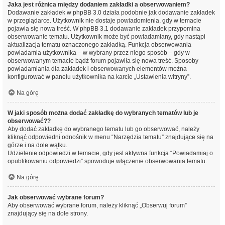
Jaka jest różnica między dodaniem zakładki a obserwowaniem?
Dodawanie zakładek w phpBB 3.0 działa podobnie jak dodawanie zakładek
w przeglądarce. Użytkownik nie dostaje powiadomienia, gdy w temacie
pojawia się nowa treść. W phpBB 3.1 dodawanie zakładek przypomina
obserwowanie tematu. Użytkownik może być powiadamiany, gdy nastąpi
aktualizacja tematu oznaczonego zakładką. Funkcja obserwowania
powiadamia użytkownika – w wybrany przez niego sposób – gdy w
obserwowanym temacie bądź forum pojawiła się nowa treść. Sposoby
powiadamiania dla zakładek i obserwowanych elementów można
konfigurować w panelu użytkownika na karcie „Ustawienia witryny”.
Na górę
W jaki sposób można dodać zakładkę do wybranych tematów lub je
obserwować??
Aby dodać zakładkę do wybranego tematu lub go obserwować, należy
kliknąć odpowiedni odnośnik w menu “Narzędzia tematu” znajdujące się na
górze i na dole wątku.
Udzielenie odpowiedzi w temacie, gdy jest aktywna funkcja “Powiadamiaj o
opublikowaniu odpowiedzi” spowoduje włączenie obserwowania tematu.
Na górę
Jak obserwować wybrane forum?
Aby obserwować wybrane forum, należy kliknąć „Obserwuj forum”
znajdujący się na dole strony.