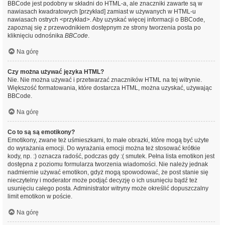
BBCode jest podobny w składni do HTML-a, ale znaczniki zawarte są w
nawiasach kwadratowych [przykład] zamiast w używanych w HTML-u
nawiasach ostrych <przykład>. Aby uzyskać więcej informacji o BBCode,
zapoznaj się z przewodnikiem dostępnym ze strony tworzenia posta po
kliknięciu odnośnika
BBCode
.
Na górę
Czy można używać języka HTML?
Nie. Nie można używać i przetwarzać znaczników HTML na tej witrynie.
Większość formatowania, które dostarcza HTML, można uzyskać, używając
BBCode.
Na górę
Co to są są emotikony?
Emotikony, zwane też uśmieszkami, to małe obrazki, które mogą być użyte
do wyrażania emocji. Do wyrażania emocji można też stosować krótkie
kody, np. :) oznacza radość, podczas gdy :( smutek. Pełna lista emotikon jest
dostępna z poziomu formularza tworzenia wiadomości. Nie należy jednak
nadmiernie używać emotikon, gdyż mogą spowodować, że post stanie się
nieczytelny i moderator może podjąć decyzję o ich usunięciu bądź też
usunięciu całego posta. Administrator witryny może określić dopuszczalny
limit emotikon w poście.
Na górę