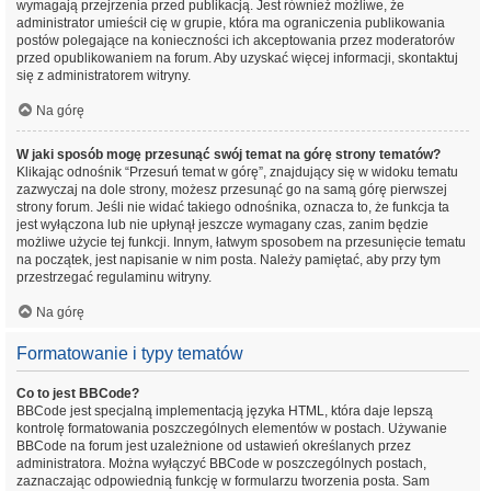
wymagają przejrzenia przed publikacją. Jest również możliwe, że
administrator umieścił cię w grupie, która ma ograniczenia publikowania
postów polegające na konieczności ich akceptowania przez moderatorów
przed opublikowaniem na forum. Aby uzyskać więcej informacji, skontaktuj
się z administratorem witryny.
Na górę
W jaki sposób mogę przesunąć swój temat na górę strony tematów?
Klikając odnośnik “Przesuń temat w górę”, znajdujący się w widoku tematu
zazwyczaj na dole strony, możesz przesunąć go na samą górę pierwszej
strony forum. Jeśli nie widać takiego odnośnika, oznacza to, że funkcja ta
jest wyłączona lub nie upłynął jeszcze wymagany czas, zanim będzie
możliwe użycie tej funkcji. Innym, łatwym sposobem na przesunięcie tematu
na początek, jest napisanie w nim posta. Należy pamiętać, aby przy tym
przestrzegać regulaminu witryny.
Na górę
Formatowanie i typy tematów
Co to jest BBCode?
BBCode jest specjalną implementacją języka HTML, która daje lepszą
kontrolę formatowania poszczególnych elementów w postach. Używanie
BBCode na forum jest uzależnione od ustawień określanych przez
administratora. Można wyłączyć BBCode w poszczególnych postach,
zaznaczając odpowiednią funkcję w formularzu tworzenia posta. Sam