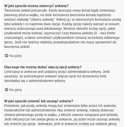
W jaki sposób można utworzyć ankietę?
Tworzenie ankiet jest proste. Kiedy tworzysz nowy temat bądź zmieniasz
pierwszy post w wątku, na dole formularza tworzenia tematu będziesz
widzieć etykietę “Utwórz ankietę”. Kliknij ją i w otworzonym formularzu podaj
tytuł ankiety i co najmniej dwie opcje. Każdą opcję należy wpisać w nowym
wierszu widocznego pola tekstowego. Możesz określić liczbę opcji, jakie
użytkownik może wybrać, wyznaczyć czas trwania ankiety (0 – bez limitu
czasowego), a także umożliwić użytkownikom zmianę wcześniej oddanego
głosu. Jeśli nie widzisz etykiety, prawdopodobnie nie masz uprawnień do
tworzenia ankiet.
Na górę
Dlaczego nie można dodać więcej opcji ankiety?
Limit opcji w ankiecie jest ustalany przez administratora witryny. Jeśli
uważasz, że potrzebujesz wstawić więcej opcji niż dozwolony limit,
skontaktuj się z administratorem witryny.
Na górę
W jaki sposób zmienić lub usunąć ankietę?
Podobnie, jak posty, ankiety mogą być zmieniane tylko przez ich autorów,
moderatorów lub administratorów. Aby zmienić ankietę, należy dokonać
zmiany pierwszego posta w wątku, z którym zawsze związana jest ankieta.
Jeśli nikt jeszcze nie oddał głosu w ankiecie, jej autor może usunąć ankietę
lub zmienić jej opcje. Jednakże, jeśli w ankiecie zostały już oddane głosy,