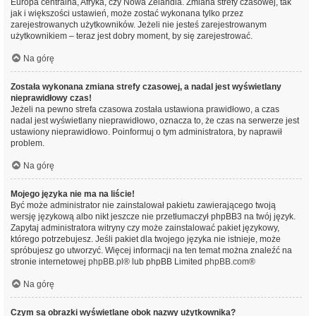
Europa centralna, Afryka, czy Nowa Zelandia. Zmiana strefy czasowej, tak
jak i większości ustawień, może zostać wykonana tylko przez
zarejestrowanych użytkowników. Jeżeli nie jesteś zarejestrowanym
użytkownikiem – teraz jest dobry moment, by się zarejestrować.
Na górę
Została wykonana zmiana strefy czasowej, a nadal jest wyświetlany
nieprawidłowy czas!
Jeżeli na pewno strefa czasowa została ustawiona prawidłowo, a czas
nadal jest wyświetlany nieprawidłowo, oznacza to, że czas na serwerze jest
ustawiony nieprawidłowo. Poinformuj o tym administratora, by naprawił
problem.
Na górę
Mojego języka nie ma na liście!
Być może administrator nie zainstalował pakietu zawierającego twoją
wersję językową albo nikt jeszcze nie przetłumaczył phpBB3 na twój język.
Zapytaj administratora witryny czy może zainstalować pakiet językowy,
którego potrzebujesz. Jeśli pakiet dla twojego języka nie istnieje, może
spróbujesz go utworzyć. Więcej informacji na ten temat można znaleźć na
stronie internetowej
phpBB.pl
® lub phpBB Limited
phpBB.com
®
Na górę
Czym są obrazki wyświetlane obok nazwy użytkownika?