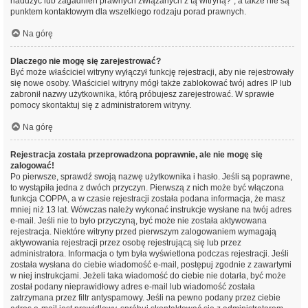
nadużyć lub zagadnień prawnych związanych z tą witryną?”, a także nie są
punktem kontaktowym dla wszelkiego rodzaju porad prawnych.
Na górę
Dlaczego nie mogę się zarejestrować?
Być może właściciel witryny wyłączył funkcję rejestracji, aby nie rejestrowały
się nowe osoby. Właściciel witryny mógł także zablokować twój adres IP lub
zabronił nazwy użytkownika, którą próbujesz zarejestrować. W sprawie
pomocy skontaktuj się z administratorem witryny.
Na górę
Rejestracja została przeprowadzona poprawnie, ale nie mogę się
zalogować!
Po pierwsze, sprawdź swoją nazwę użytkownika i hasło. Jeśli są poprawne,
to wystąpiła jedna z dwóch przyczyn. Pierwszą z nich może być włączona
funkcja COPPA, a w czasie rejestracji została podana informacja, że masz
mniej niż 13 lat. Wówczas należy wykonać instrukcje wysłane na twój adres
e-mail. Jeśli nie to było przyczyną, być może nie została aktywowana
rejestracja. Niektóre witryny przed pierwszym zalogowaniem wymagają
aktywowania rejestracji przez osobę rejestrującą się lub przez
administratora. Informacja o tym była wyświetlona podczas rejestracji. Jeśli
została wysłana do ciebie wiadomość e-mail, postępuj zgodnie z zawartymi
w niej instrukcjami. Jeżeli taka wiadomość do ciebie nie dotarła, być może
został podany nieprawidłowy adres e-mail lub wiadomość została
zatrzymana przez filtr antyspamowy. Jeśli na pewno podany przez ciebie