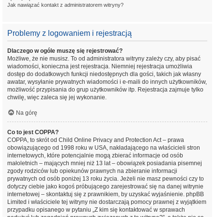
Jak nawiązać kontakt z administratorem witryny?
Problemy z logowaniem i rejestracją
Dlaczego w ogóle muszę się rejestrować?
Możliwe, że nie musisz. To od administratora witryny zależy czy, aby pisać
wiadomości, konieczna jest rejestracja. Niemniej rejestracja umożliwia
dostęp do dodatkowych funkcji niedostępnych dla gości, takich jak własny
awatar, wysyłanie prywatnych wiadomości i e-maili do innych użytkowników,
możliwość przypisania do grup użytkowników itp. Rejestracja zajmuje tylko
chwilę, więc zaleca się jej wykonanie.
Na górę
Co to jest COPPA?
COPPA, to skrót od Child Online Privacy and Protection Act – prawa
obowiązującego od 1998 roku w USA, nakładającego na właścicieli stron
internetowych, które potencjalnie mogą zbierać informacje od osób
małoletnich – mających mniej niż 13 lat – obowiązek posiadania pisemnej
zgody rodziców lub opiekunów prawnych na zbieranie informacji
prywatnych od osób poniżej 13 roku życia. Jeżeli nie masz pewności czy to
dotyczy ciebie jako kogoś próbującego zarejestrować się na danej witrynie
internetowej – skontaktuj się z prawnikiem, by uzyskać wyjaśnienie. phpBB
Limited i właściciele tej witryny nie dostarczają pomocy prawnej z wyjątkiem
przypadku opisanego w pytaniu „Z kim się kontaktować w sprawach