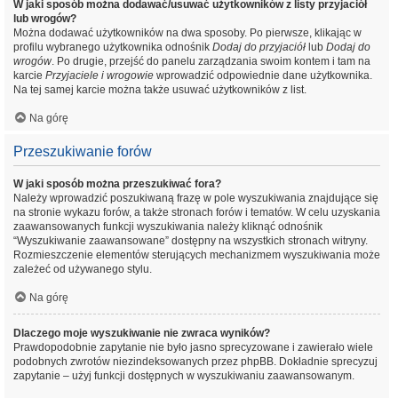
W jaki sposób można dodawać/usuwać użytkowników z listy przyjaciół
lub wrogów?
Można dodawać użytkowników na dwa sposoby. Po pierwsze, klikając w
profilu wybranego użytkownika odnośnik
Dodaj do przyjaciół
lub
Dodaj do
wrogów
. Po drugie, przejść do panelu zarządzania swoim kontem i tam na
karcie
Przyjaciele i wrogowie
wprowadzić odpowiednie dane użytkownika.
Na tej samej karcie można także usuwać użytkowników z list.
Na górę
Przeszukiwanie forów
W jaki sposób można przeszukiwać fora?
Należy wprowadzić poszukiwaną frazę w pole wyszukiwania znajdujące się
na stronie wykazu forów, a także stronach forów i tematów. W celu uzyskania
zaawansowanych funkcji wyszukiwania należy kliknąć odnośnik
“Wyszukiwanie zaawansowane” dostępny na wszystkich stronach witryny.
Rozmieszczenie elementów sterujących mechanizmem wyszukiwania może
zależeć od używanego stylu.
Na górę
Dlaczego moje wyszukiwanie nie zwraca wyników?
Prawdopodobnie zapytanie nie było jasno sprecyzowane i zawierało wiele
podobnych zwrotów niezindeksowanych przez phpBB. Dokładnie sprecyzuj
zapytanie – użyj funkcji dostępnych w wyszukiwaniu zaawansowanym.