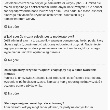
udzieleniu ostrzeżenia decyduje administrator witryny. phpBB Limited nie
ma nic wspólnego z ostrzeżeniami udzielanymi na tej witrynie i nie ponosi
żadnej odpowiedzialności związanej z nimi. Jeśli nadal nie masz jasności,
dlaczego otrzymałeś/otrzymałaś ostrzeżenie, skontaktuj się z
administratorem witryny.
Na górę
W jaki sposób można zgłosić posty moderatorowi?
Jeśli administrator na to zezwolił, w prawym górnym rogu treści posta, który
chcesz zgłosić, powinien być widoczny odpowiedni przycisk. Naciśnięcie
tego przycisku spowoduje przeniesienie cię do formularza, który po jego
wypełnieniu umożliwi wysłanie zgłoszenia.
Na górę
Do czego służy przycisk “Zapisz” znajdujący się w oknie tworzenia
tematu?
Funkcja ta umożliwia zapisanie kopii roboczej i dokończenie pisania oraz
wysłanie w późniejszym czasie. Zapisaną kopię roboczą można wczytać z
poziomu panelu użytkownika.
Na górę
Dlaczego mój post musi być akceptowany?
Administrator witryny mógł zadecydować, że posty na danym forum