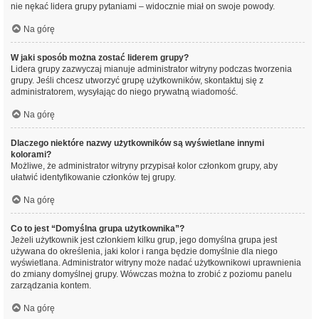
nie nękać lidera grupy pytaniami – widocznie miał on swoje powody.
Na górę
W jaki sposób można zostać liderem grupy?
Lidera grupy zazwyczaj mianuje administrator witryny podczas tworzenia
grupy. Jeśli chcesz utworzyć grupę użytkowników, skontaktuj się z
administratorem, wysyłając do niego prywatną wiadomość.
Na górę
Dlaczego niektóre nazwy użytkowników są wyświetlane innymi
kolorami?
Możliwe, że administrator witryny przypisał kolor członkom grupy, aby
ułatwić identyfikowanie członków tej grupy.
Na górę
Co to jest “Domyślna grupa użytkownika”?
Jeżeli użytkownik jest członkiem kilku grup, jego domyślna grupa jest
używana do określenia, jaki kolor i ranga będzie domyślnie dla niego
wyświetlana. Administrator witryny może nadać użytkownikowi uprawnienia
do zmiany domyślnej grupy. Wówczas można to zrobić z poziomu panelu
zarządzania kontem.
Na górę