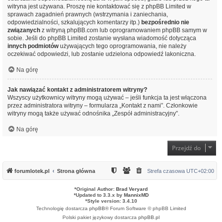
witryna jest używana. Proszę nie kontaktować się z phpBB Limited w
sprawach zagadnień prawnych (wstrzymania i zaniechania,
odpowiedzialności, szkalujących komentarzy itp.)
bezpośrednio nie
związanych
z witryną phpBB.com lub oprogramowaniem phpBB samym w
sobie. Jeśli do phpBB Limited zostanie wysłana wiadomość dotycząca
innych podmiotów
używających tego oprogramowania, nie należy
oczekiwać odpowiedzi, lub zostanie udzielona odpowiedź lakoniczna.
Na górę
Jak nawiązać kontakt z administratorem witryny?
Wszyscy użytkownicy witryny mogą używać – jeśli funkcja ta jest włączona
przez administratora witryny – formularza „Kontakt z nami”. Członkowie
witryny mogą także używać odnośnika „Zespół administracyjny”.
Na górę
Przejdź do
forumlotek.pl
Strona główna
Strefa czasowa
UTC+02:00
*
Original Author:
Brad Veryard
*
Updated to 3.3.x by
MannixMD
*
Style version: 3.4.10
Technologię dostarcza
phpBB
® Forum Software © phpBB Limited
Polski pakiet językowy dostarcza
phpBB.pl