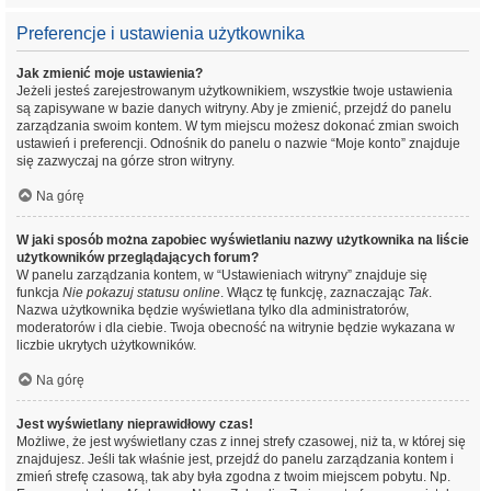
Preferencje i ustawienia użytkownika
Jak zmienić moje ustawienia?
Jeżeli jesteś zarejestrowanym użytkownikiem, wszystkie twoje ustawienia
są zapisywane w bazie danych witryny. Aby je zmienić, przejdź do panelu
zarządzania swoim kontem. W tym miejscu możesz dokonać zmian swoich
ustawień i preferencji. Odnośnik do panelu o nazwie “Moje konto” znajduje
się zazwyczaj na górze stron witryny.
Na górę
W jaki sposób można zapobiec wyświetlaniu nazwy użytkownika na liście
użytkowników przeglądających forum?
W panelu zarządzania kontem, w “Ustawieniach witryny” znajduje się
funkcja
Nie pokazuj statusu online
. Włącz tę funkcję, zaznaczając
Tak
.
Nazwa użytkownika będzie wyświetlana tylko dla administratorów,
moderatorów i dla ciebie. Twoja obecność na witrynie będzie wykazana w
liczbie ukrytych użytkowników.
Na górę
Jest wyświetlany nieprawidłowy czas!
Możliwe, że jest wyświetlany czas z innej strefy czasowej, niż ta, w której się
znajdujesz. Jeśli tak właśnie jest, przejdź do panelu zarządzania kontem i
zmień strefę czasową, tak aby była zgodna z twoim miejscem pobytu. Np.