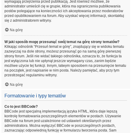
wymagają przejrzenia przed publikacją. Jest również możliwe, że
administrator umieścił cię w grupie, która ma ograniczenia publikowania
postów polegające na konieczności ich akceptowania przez moderatorów
przed opublikowaniem na forum. Aby uzyskać więcej informacji, skontaktuj
się z administratorem witryny.
Na górę
W jaki sposób mogę przesunąć swój temat na górę strony tematów?
Klikając odnośnik “Przesuń temat w górę”, znajdujący się w widoku tematu
zazwyczaj na dole strony, możesz przesunąć go na samą górę pierwszej
strony forum. Jeśli nie widać takiego odnośnika, oznacza to, że funkcja ta
jest wyłączona lub nie upłynął jeszcze wymagany czas, zanim będzie
możliwe użycie tej funkcji. Innym, łatwym sposobem na przesunięcie tematu
na początek, jest napisanie w nim posta. Należy pamiętać, aby przy tym
przestrzegać regulaminu witryny.
Na górę
Formatowanie i typy tematów
Co to jest BBCode?
BBCode jest specjalną implementacją języka HTML, która daje lepszą
kontrolę formatowania poszczególnych elementów w postach. Używanie
BBCode na forum jest uzależnione od ustawień określanych przez
administratora. Można wyłączyć BBCode w poszczególnych postach,
zaznaczając odpowiednią funkcję w formularzu tworzenia posta. Sam