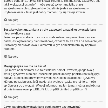
Europa centralna, Afryka, czy Nowa Zelandia. Zmiana strefy czasowej, tak
jak i większości ustawień, może zostać wykonana tylko przez
zarejestrowanych użytkowników. Jeżeli nie jesteś zarejestrowanym
użytkownikiem – teraz jest dobry moment, by się zarejestrować.
Na górę
Została wykonana zmiana strefy czasowej, a nadal jest wyświetlany
nieprawidłowy czas!
Jeżeli na pewno strefa czasowa została ustawiona prawidłowo, a czas
nadal jest wyświetlany nieprawidłowo, oznacza to, że czas na serwerze jest
ustawiony nieprawidłowo. Poinformuj o tym administratora, by naprawił
problem.
Na górę
Mojego języka nie ma na liście!
Być może administrator nie zainstalował pakietu zawierającego twoją
wersję językową albo nikt jeszcze nie przetłumaczył phpBB3 na twój język.
Zapytaj administratora witryny czy może zainstalować pakiet językowy,
którego potrzebujesz. Jeśli pakiet dla twojego języka nie istnieje, może
spróbujesz go utworzyć. Więcej informacji na ten temat można znaleźć na
stronie internetowej
phpBB.pl
® lub phpBB Limited
phpBB.com
®
Na górę
Czym są obrazki wyświetlane obok nazwy użytkownika?