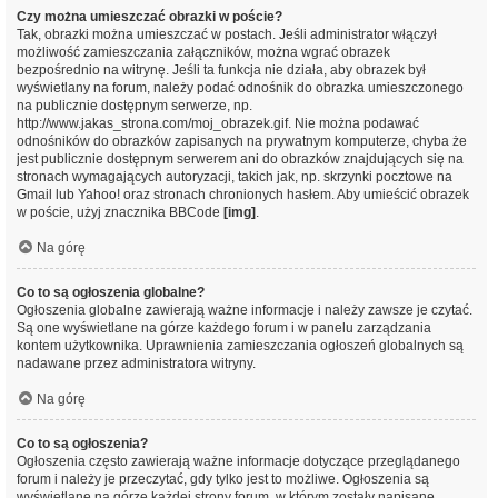
Czy można umieszczać obrazki w poście?
Tak, obrazki można umieszczać w postach. Jeśli administrator włączył
możliwość zamieszczania załączników, można wgrać obrazek
bezpośrednio na witrynę. Jeśli ta funkcja nie działa, aby obrazek był
wyświetlany na forum, należy podać odnośnik do obrazka umieszczonego
na publicznie dostępnym serwerze, np.
http://www.jakas_strona.com/moj_obrazek.gif. Nie można podawać
odnośników do obrazków zapisanych na prywatnym komputerze, chyba że
jest publicznie dostępnym serwerem ani do obrazków znajdujących się na
stronach wymagających autoryzacji, takich jak, np. skrzynki pocztowe na
Gmail lub Yahoo! oraz stronach chronionych hasłem. Aby umieścić obrazek
w poście, użyj znacznika BBCode
[img]
.
Na górę
Co to są ogłoszenia globalne?
Ogłoszenia globalne zawierają ważne informacje i należy zawsze je czytać.
Są one wyświetlane na górze każdego forum i w panelu zarządzania
kontem użytkownika. Uprawnienia zamieszczania ogłoszeń globalnych są
nadawane przez administratora witryny.
Na górę
Co to są ogłoszenia?
Ogłoszenia często zawierają ważne informacje dotyczące przeglądanego
forum i należy je przeczytać, gdy tylko jest to możliwe. Ogłoszenia są
wyświetlane na górze każdej strony forum, w którym zostały napisane.