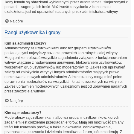
Ikony tematu są obrazkami wybieranymi przez autora tematu skojarzonymi z
postami – sugerują ich treść. Możliwość korzystania z ikon tematu
uzależniona jest od uprawnień nadanych przez administratora witryny.
Na górę
Rangi użytkownika i grupy
Kim są administratorzy?
Administratorzy są użytkownikami albo też grupami użytkowników
posiadającymi najwyższy poziom uprawnień kontrolnych całej witryny.
Mogą oni kontrolować wszystkie zagadnienia związane z funkcjonowaniem
witryny włącznie z nadawaniem uprawnień, blokowaniem użytkowników,
tworzeniem grup użytkowników lub moderatorów itp. Zakres ich uprawnień
zależy od założyciela witryny i innych administratorów mających prawo
nominowania nowych administratorów. Administratorzy mogą mieć pełne
uprawnienia moderatorów na wszystkich forach utworzonych na witrynie.
Zakres uprawnień moderacyjnych uzależniony jest od uprawnień nadanych
przez założyciela witryny.
Na górę
Kim są moderatorzy?
Moderatorzy są użytkownikami albo też grupami użytkowników, których
zadaniem jest codzienne przeglądanie forów. Mają oni możliwość zmiany
treści lub usuwania postów, a także blokowania, odblokowywania,
przenoszenia, usuwania i dzielenia tematów na forum, które moderują. Z