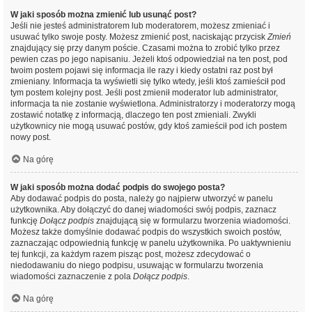
W jaki sposób można zmienić lub usunąć post?
Jeśli nie jesteś administratorem lub moderatorem, możesz zmieniać i
usuwać tylko swoje posty. Możesz zmienić post, naciskając przycisk
Zmień
znajdujący się przy danym poście. Czasami można to zrobić tylko przez
pewien czas po jego napisaniu. Jeżeli ktoś odpowiedział na ten post, pod
twoim postem pojawi się informacja ile razy i kiedy ostatni raz post był
zmieniany. Informacja ta wyświetli się tylko wtedy, jeśli ktoś zamieścił pod
tym postem kolejny post. Jeśli post zmienił moderator lub administrator,
informacja ta nie zostanie wyświetlona. Administratorzy i moderatorzy mogą
zostawić notatkę z informacją, dlaczego ten post zmieniali. Zwykli
użytkownicy nie mogą usuwać postów, gdy ktoś zamieścił pod ich postem
nowy post.
Na górę
W jaki sposób można dodać podpis do swojego posta?
Aby dodawać podpis do posta, należy go najpierw utworzyć w panelu
użytkownika. Aby dołączyć do danej wiadomości swój podpis, zaznacz
funkcję
Dołącz podpis
znajdującą się w formularzu tworzenia wiadomości.
Możesz także domyślnie dodawać podpis do wszystkich swoich postów,
zaznaczając odpowiednią funkcję w panelu użytkownika. Po uaktywnieniu
tej funkcji, za każdym razem pisząc post, możesz zdecydować o
niedodawaniu do niego podpisu, usuwając w formularzu tworzenia
wiadomości zaznaczenie z pola
Dołącz podpis
.
Na górę