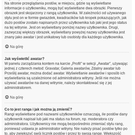
Na stronie przeglądania postów, w miejscu, gdzie są wyświetlane
informacje o użytkowniku, mogą być wyświetlane dwa obrazki. Pierwszy
obrazek jest skojarzony z rangą użytkownika. W zależności od używanego
stylu jest on w formie gwiazdek, kwadracików lub kropek pokazujących, jak
dużo postów zostało napisanych przez użytkownika lub jaki jest jego status
na tej witrynie. Jest on wyświetlany poniżej nazwy użytkownika. Drugi,
zazwyczaj większy obrazek, wyświetlany powyżej nazwy użytkownika jest
znany jako awatar i jest unikatowy lub osobisty dla każdego użytkownika.
Na górę
Jak wyświetlić awatar?
W panelu zarządzania kontem na karcie „Profil” w sekcji „Awatar”, używając
jednej z czterech metod: Gravatar, Galeria awatarów, Zdalny awatar lub
Prześlij awatar, można dodać awatar. Wyświetlanie awatarów i sposób ich
wyświetlania są uzależnione od administratora witryny. Jeśli nie można
używać awatarów na danej witrynie, należy skontaktować się z jej
administratorem.
Na górę
Co to jest ranga i jak można ją zmienić?
Rangi wyświetlane pod nazwami użytkowników oznaczają, ile postów dany
użytkownik napisał lub jaki ma status na forum, np. moderatora czy
administratora. Użytkownicy nie mogą bezpośrednio zmieniać stylu rang,
ponieważ ustawia je administrator witryny. Nie należy pisać postów tylko po
to, aby zwiększyć swój licznik postów i przez to swoją rangę. Większość