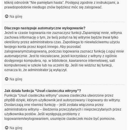
kliknij odnośnik “Nie pamiętam hasła”. Postępuj zgodnie z instrukcjami, a
prawdopodobnie niedługo znów będziesz móc się zalogować.
Na górę
Dlaczego następuje automatyczne wylogowanie?
Jeżeli w czasie logowania nie zaznaczysz funkcji
Zapamiętaj mnie
, witryna
zachowa informację o tym, że twój pobyt na tej witrynie będzie trwał tylko
określony przez administratora czas. Zapobiega to niewłaściwemu użyciu
twojego konta przez kogoś innego. Aby pozostać
zalogowanym/zalogowaną, podczas logowania zaznacz funkcję
Loguj mnie
automatycznie
. Jest to niezalecane, jeżeli korzystasz z witryny z ogólnie
dostępnego komputera, np. w bibliotece, kawiarence internetowej, sali
komputerowej w szkole lub na uczelni itp. Jeśli nie widzisz tej funkcji,
oznacza to, że administrator ją wyłączył.
Na górę
Jak działa funkcja “Usuń ciasteczka witryny”?
Funkcja “Usuń ciasteczka witryny” usuwa ciasteczka utworzone przez
phpBB dzięki, którym użytkownik jest autoryzowany i logowany do witryny.
Dostarczają one również funkcję – jeśli została włączona przez
administratora witryny – śledzenia przeczytanych i nieprzeczytanych przez
użytkownika postów. Jeśli występują problemy z
logowaniem/wylogowaniem, usunięcie ciasteczek może być pomocne.
Na górę