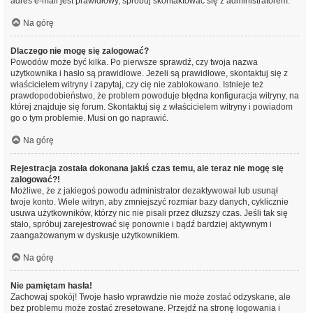
adres e-mail jest prawidłowy, spróbuj skontaktować się z administratorem.
Na górę
Dlaczego nie mogę się zalogować?
Powodów może być kilka. Po pierwsze sprawdź, czy twoja nazwa
użytkownika i hasło są prawidłowe. Jeżeli są prawidłowe, skontaktuj się z
właścicielem witryny i zapytaj, czy cię nie zablokowano. Istnieje też
prawdopodobieństwo, że problem powoduje błędna konfiguracja witryny, na
której znajduje się forum. Skontaktuj się z właścicielem witryny i powiadom
go o tym problemie. Musi on go naprawić.
Na górę
Rejestracja została dokonana jakiś czas temu, ale teraz nie mogę się
zalogować?!
Możliwe, że z jakiegoś powodu administrator dezaktywował lub usunął
twoje konto. Wiele witryn, aby zmniejszyć rozmiar bazy danych, cyklicznie
usuwa użytkowników, którzy nic nie pisali przez dłuższy czas. Jeśli tak się
stało, spróbuj zarejestrować się ponownie i bądź bardziej aktywnym i
zaangażowanym w dyskusje użytkownikiem.
Na górę
Nie pamiętam hasła!
Zachowaj spokój! Twoje hasło wprawdzie nie może zostać odzyskane, ale
bez problemu może zostać zresetowane. Przejdź na stronę logowania i