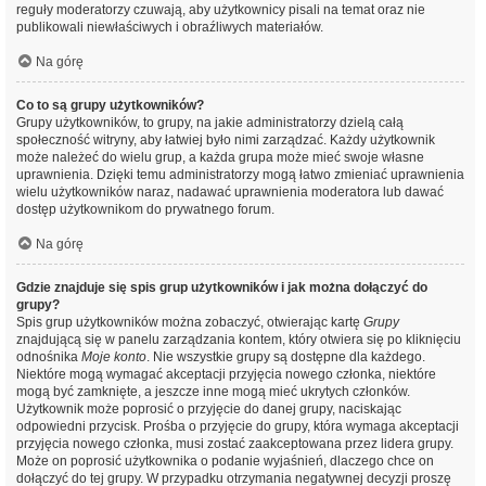
reguły moderatorzy czuwają, aby użytkownicy pisali na temat oraz nie
publikowali niewłaściwych i obraźliwych materiałów.
Na górę
Co to są grupy użytkowników?
Grupy użytkowników, to grupy, na jakie administratorzy dzielą całą
społeczność witryny, aby łatwiej było nimi zarządzać. Każdy użytkownik
może należeć do wielu grup, a każda grupa może mieć swoje własne
uprawnienia. Dzięki temu administratorzy mogą łatwo zmieniać uprawnienia
wielu użytkowników naraz, nadawać uprawnienia moderatora lub dawać
dostęp użytkownikom do prywatnego forum.
Na górę
Gdzie znajduje się spis grup użytkowników i jak można dołączyć do
grupy?
Spis grup użytkowników można zobaczyć, otwierając kartę
Grupy
znajdującą się w panelu zarządzania kontem, który otwiera się po kliknięciu
odnośnika
Moje konto
. Nie wszystkie grupy są dostępne dla każdego.
Niektóre mogą wymagać akceptacji przyjęcia nowego członka, niektóre
mogą być zamknięte, a jeszcze inne mogą mieć ukrytych członków.
Użytkownik może poprosić o przyjęcie do danej grupy, naciskając
odpowiedni przycisk. Prośba o przyjęcie do grupy, która wymaga akceptacji
przyjęcia nowego członka, musi zostać zaakceptowana przez lidera grupy.
Może on poprosić użytkownika o podanie wyjaśnień, dlaczego chce on
dołączyć do tej grupy. W przypadku otrzymania negatywnej decyzji proszę