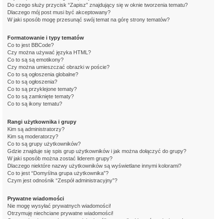
Do czego służy przycisk “Zapisz” znajdujący się w oknie tworzenia tematu?
Dlaczego mój post musi być akceptowany?
W jaki sposób mogę przesunąć swój temat na górę strony tematów?
Formatowanie i typy tematów
Co to jest BBCode?
Czy można używać języka HTML?
Co to są są emotikony?
Czy można umieszczać obrazki w poście?
Co to są ogłoszenia globalne?
Co to są ogłoszenia?
Co to są przyklejone tematy?
Co to są zamknięte tematy?
Co to są ikony tematu?
Rangi użytkownika i grupy
Kim są administratorzy?
Kim są moderatorzy?
Co to są grupy użytkowników?
Gdzie znajduje się spis grup użytkowników i jak można dołączyć do grupy?
W jaki sposób można zostać liderem grupy?
Dlaczego niektóre nazwy użytkowników są wyświetlane innymi kolorami?
Co to jest “Domyślna grupa użytkownika”?
Czym jest odnośnik “Zespół administracyjny”?
Prywatne wiadomości
Nie mogę wysyłać prywatnych wiadomości!
Otrzymuję niechciane prywatne wiadomości!