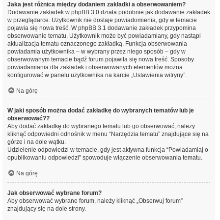
Jaka jest różnica między dodaniem zakładki a obserwowaniem?
Dodawanie zakładek w phpBB 3.0 działa podobnie jak dodawanie zakładek
w przeglądarce. Użytkownik nie dostaje powiadomienia, gdy w temacie
pojawia się nowa treść. W phpBB 3.1 dodawanie zakładek przypomina
obserwowanie tematu. Użytkownik może być powiadamiany, gdy nastąpi
aktualizacja tematu oznaczonego zakładką. Funkcja obserwowania
powiadamia użytkownika – w wybrany przez niego sposób – gdy w
obserwowanym temacie bądź forum pojawiła się nowa treść. Sposoby
powiadamiania dla zakładek i obserwowanych elementów można
konfigurować w panelu użytkownika na karcie „Ustawienia witryny”.
Na górę
W jaki sposób można dodać zakładkę do wybranych tematów lub je
obserwować??
Aby dodać zakładkę do wybranego tematu lub go obserwować, należy
kliknąć odpowiedni odnośnik w menu “Narzędzia tematu” znajdujące się na
górze i na dole wątku.
Udzielenie odpowiedzi w temacie, gdy jest aktywna funkcja “Powiadamiaj o
opublikowaniu odpowiedzi” spowoduje włączenie obserwowania tematu.
Na górę
Jak obserwować wybrane forum?
Aby obserwować wybrane forum, należy kliknąć „Obserwuj forum”
znajdujący się na dole strony.