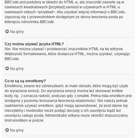
BBCode jest podobny w składni do HTML-a, ale znaczniki zawarte są w
nawiasach kwadratowych [przykład] zamiast w używanych w HTML-u
nawiasach ostrych <przykład>. Aby uzyskać więcej informacji o BBCode,
zapoznaj się z przewodnikiem dostępnym ze strony tworzenia posta po
kliknięciu odnośnika
BBCode
.
Na górę
Czy można używać języka HTML?
Nie. Nie można używać i przetwarzać znaczników HTML na tej witrynie.
Większość formatowania, które dostarcza HTML, można uzyskać, używając
BBCode.
Na górę
Co to są są emotikony?
Emotikony, zwane też uśmieszkami, to małe obrazki, które mogą być użyte
do wyrażania emocji. Do wyrażania emocji można też stosować krótkie
kody, np. :) oznacza radość, podczas gdy :( smutek. Pełna lista emotikon jest
dostępna z poziomu formularza tworzenia wiadomości. Nie należy jednak
nadmiernie używać emotikon, gdyż mogą spowodować, że post stanie się
nieczytelny i moderator może podjąć decyzję o ich usunięciu bądź też
usunięciu całego posta. Administrator witryny może określić dopuszczalny
limit emotikon w poście.
Na górę