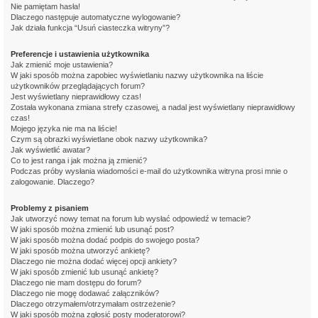
Nie pamiętam hasła!
Dlaczego następuje automatyczne wylogowanie?
Jak działa funkcja “Usuń ciasteczka witryny”?
Preferencje i ustawienia użytkownika
Jak zmienić moje ustawienia?
W jaki sposób można zapobiec wyświetlaniu nazwy użytkownika na liście
użytkowników przeglądających forum?
Jest wyświetlany nieprawidłowy czas!
Została wykonana zmiana strefy czasowej, a nadal jest wyświetlany nieprawidłowy
czas!
Mojego języka nie ma na liście!
Czym są obrazki wyświetlane obok nazwy użytkownika?
Jak wyświetlić awatar?
Co to jest ranga i jak można ją zmienić?
Podczas próby wysłania wiadomości e-mail do użytkownika witryna prosi mnie o
zalogowanie. Dlaczego?
Problemy z pisaniem
Jak utworzyć nowy temat na forum lub wysłać odpowiedź w temacie?
W jaki sposób można zmienić lub usunąć post?
W jaki sposób można dodać podpis do swojego posta?
W jaki sposób można utworzyć ankietę?
Dlaczego nie można dodać więcej opcji ankiety?
W jaki sposób zmienić lub usunąć ankietę?
Dlaczego nie mam dostępu do forum?
Dlaczego nie mogę dodawać załączników?
Dlaczego otrzymałem/otrzymałam ostrzeżenie?
W jaki sposób można zgłosić posty moderatorowi?