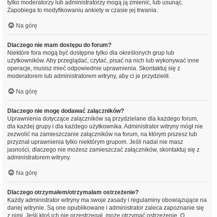
tylko moderatorzy lub administratorzy mogą ją zmienić, lub usunąć.
Zapobiega to modyfikowaniu ankiety w czasie jej trwania.
Na górę
Dlaczego nie mam dostępu do forum?
Niektóre fora mogą być dostępne tylko dla określonych grup lub
użytkowników. Aby przeglądać, czytać, pisać na nich lub wykonywać inne
operacje, musisz mieć odpowiednie uprawnienia. Skontaktuj się z
moderatorem lub administratorem witryny, aby ci je przydzielił.
Na górę
Dlaczego nie mogę dodawać załączników?
Uprawnienia dotyczące załączników są przydzielane dla każdego forum,
dla każdej grupy i dla każdego użytkownika. Administrator witryny mógł nie
zezwolić na zamieszczanie załączników na forum, na którym piszesz lub
przyznał uprawnienia tylko niektórym grupom. Jeśli nadal nie masz
jasności, dlaczego nie możesz zamieszczać załączników, skontaktuj się z
administratorem witryny.
Na górę
Dlaczego otrzymałem/otrzymałam ostrzeżenie?
Każdy administrator witryny ma swoje zasady i regulaminy obowiązujące na
danej witrynie. Są one opublikowane i administrator zaleca zapoznanie się
z nimi. Jeśli ktoś ich nie przestrzegał, może otrzymać ostrzeżenie. O