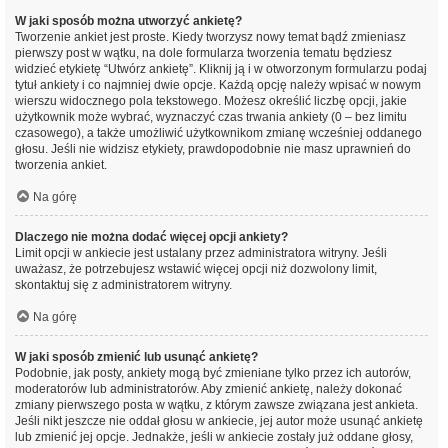
W jaki sposób można utworzyć ankietę?
Tworzenie ankiet jest proste. Kiedy tworzysz nowy temat bądź zmieniasz
pierwszy post w wątku, na dole formularza tworzenia tematu będziesz
widzieć etykietę “Utwórz ankietę”. Kliknij ją i w otworzonym formularzu podaj
tytuł ankiety i co najmniej dwie opcje. Każdą opcję należy wpisać w nowym
wierszu widocznego pola tekstowego. Możesz określić liczbę opcji, jakie
użytkownik może wybrać, wyznaczyć czas trwania ankiety (0 – bez limitu
czasowego), a także umożliwić użytkownikom zmianę wcześniej oddanego
głosu. Jeśli nie widzisz etykiety, prawdopodobnie nie masz uprawnień do
tworzenia ankiet.
Na górę
Dlaczego nie można dodać więcej opcji ankiety?
Limit opcji w ankiecie jest ustalany przez administratora witryny. Jeśli
uważasz, że potrzebujesz wstawić więcej opcji niż dozwolony limit,
skontaktuj się z administratorem witryny.
Na górę
W jaki sposób zmienić lub usunąć ankietę?
Podobnie, jak posty, ankiety mogą być zmieniane tylko przez ich autorów,
moderatorów lub administratorów. Aby zmienić ankietę, należy dokonać
zmiany pierwszego posta w wątku, z którym zawsze związana jest ankieta.
Jeśli nikt jeszcze nie oddał głosu w ankiecie, jej autor może usunąć ankietę
lub zmienić jej opcje. Jednakże, jeśli w ankiecie zostały już oddane głosy,