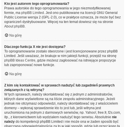
Kto jest autorem tego oprogramowania?
Prawa autorskie do tego oprogramowania w jego niezmodyfikowanej
formie, ma
phpBB Limited
. Jest ono publikowane na licencji GNU General
Public License wersja 2 (GPL-2.0), co w praktyce oznacza, że może być bez
ograniczeń dystrybuowane. Więcej na ten temat dowiesz się na stronie
About phpBB
.
Na górę
Dlaczego funkcja X nie jest dostępna?
To oprogramowanie zostało stworzone i jest licencjonowane przez phpBB
Limited. Jeśli uważasz, że brakuje w nim jakiejś funkcji, przejdź na stronę
phpBB Ideas Centre
, gdzie możesz zagłosować na istniejące propozycje
lub zaproponować nowe funkcje.
Na górę
Z kim się kontaktować w sprawach nadużyć lub zagadnień prawnych
związanych z tą witryną?
W tych sprawach, należy skontaktować się z jednym z administratorów,
których dane wyświetlone są na liście zespołu administracyjnego. Jeżeli
jednak nie otrzymasz odpowiedzi, należy skontaktować się z właścicielem
domeny – wykonaj sprawdzenie
kto to jest
lub, jeśli witryna jest
uruchomiona na jednym z darmowych serwisów, np. Yahoo!, free.fr, f2s.com,
itp., z kierownictwem lub wydziałem nadużyć tego serwisu. Absolutnie
nie
należy
do kompetencji phpBB Limited i nie może ona w żaden sposób być
obarczana odpowiedzialnością za to w jaki sposób, gdzie lub przez kogo ta