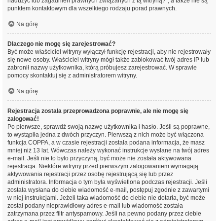
nadużyć lub zagadnień prawnych związanych z tą witryną?”, a także nie są
punktem kontaktowym dla wszelkiego rodzaju porad prawnych.
Na górę
Dlaczego nie mogę się zarejestrować?
Być może właściciel witryny wyłączył funkcję rejestracji, aby nie rejestrowały
się nowe osoby. Właściciel witryny mógł także zablokować twój adres IP lub
zabronił nazwy użytkownika, którą próbujesz zarejestrować. W sprawie
pomocy skontaktuj się z administratorem witryny.
Na górę
Rejestracja została przeprowadzona poprawnie, ale nie mogę się
zalogować!
Po pierwsze, sprawdź swoją nazwę użytkownika i hasło. Jeśli są poprawne,
to wystąpiła jedna z dwóch przyczyn. Pierwszą z nich może być włączona
funkcja COPPA, a w czasie rejestracji została podana informacja, że masz
mniej niż 13 lat. Wówczas należy wykonać instrukcje wysłane na twój adres
e-mail. Jeśli nie to było przyczyną, być może nie została aktywowana
rejestracja. Niektóre witryny przed pierwszym zalogowaniem wymagają
aktywowania rejestracji przez osobę rejestrującą się lub przez
administratora. Informacja o tym była wyświetlona podczas rejestracji. Jeśli
została wysłana do ciebie wiadomość e-mail, postępuj zgodnie z zawartymi
w niej instrukcjami. Jeżeli taka wiadomość do ciebie nie dotarła, być może
został podany nieprawidłowy adres e-mail lub wiadomość została
zatrzymana przez filtr antyspamowy. Jeśli na pewno podany przez ciebie