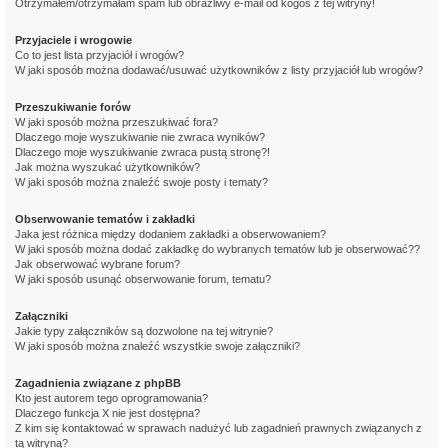
Otrzymałem/otrzymałam spam lub obraźliwy e-mail od kogoś z tej witryny!
Przyjaciele i wrogowie
Co to jest lista przyjaciół i wrogów?
W jaki sposób można dodawać/usuwać użytkowników z listy przyjaciół lub wrogów?
Przeszukiwanie forów
W jaki sposób można przeszukiwać fora?
Dlaczego moje wyszukiwanie nie zwraca wyników?
Dlaczego moje wyszukiwanie zwraca pustą stronę?!
Jak można wyszukać użytkowników?
W jaki sposób można znaleźć swoje posty i tematy?
Obserwowanie tematów i zakładki
Jaka jest różnica między dodaniem zakładki a obserwowaniem?
W jaki sposób można dodać zakładkę do wybranych tematów lub je obserwować??
Jak obserwować wybrane forum?
W jaki sposób usunąć obserwowanie forum, tematu?
Załączniki
Jakie typy załączników są dozwolone na tej witrynie?
W jaki sposób można znaleźć wszystkie swoje załączniki?
Zagadnienia związane z phpBB
Kto jest autorem tego oprogramowania?
Dlaczego funkcja X nie jest dostępna?
Z kim się kontaktować w sprawach nadużyć lub zagadnień prawnych związanych z
tą witryną?