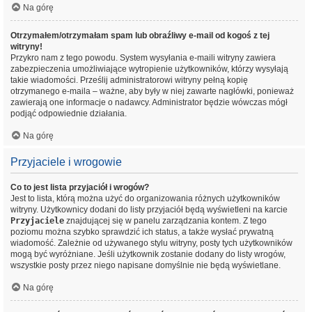
Na górę
Otrzymałem/otrzymałam spam lub obraźliwy e-mail od kogoś z tej
witryny!
Przykro nam z tego powodu. System wysyłania e-maili witryny zawiera
zabezpieczenia umożliwiające wytropienie użytkowników, którzy wysyłają
takie wiadomości. Prześlij administratorowi witryny pełną kopię
otrzymanego e-maila – ważne, aby były w niej zawarte nagłówki, ponieważ
zawierają one informacje o nadawcy. Administrator będzie wówczas mógł
podjąć odpowiednie działania.
Na górę
Przyjaciele i wrogowie
Co to jest lista przyjaciół i wrogów?
Jest to lista, którą można użyć do organizowania różnych użytkowników
witryny. Użytkownicy dodani do listy przyjaciół będą wyświetleni na karcie
Przyjaciele
znajdującej się w panelu zarządzania kontem. Z tego
poziomu można szybko sprawdzić ich status, a także wysłać prywatną
wiadomość. Zależnie od używanego stylu witryny, posty tych użytkowników
mogą być wyróżniane. Jeśli użytkownik zostanie dodany do listy wrogów,
wszystkie posty przez niego napisane domyślnie nie będą wyświetlane.
Na górę