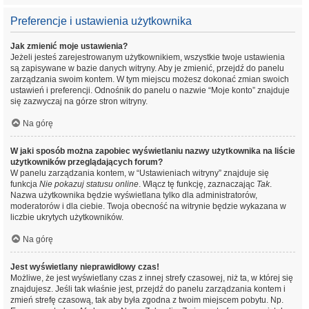
Preferencje i ustawienia użytkownika
Jak zmienić moje ustawienia?
Jeżeli jesteś zarejestrowanym użytkownikiem, wszystkie twoje ustawienia
są zapisywane w bazie danych witryny. Aby je zmienić, przejdź do panelu
zarządzania swoim kontem. W tym miejscu możesz dokonać zmian swoich
ustawień i preferencji. Odnośnik do panelu o nazwie “Moje konto” znajduje
się zazwyczaj na górze stron witryny.
Na górę
W jaki sposób można zapobiec wyświetlaniu nazwy użytkownika na liście
użytkowników przeglądających forum?
W panelu zarządzania kontem, w “Ustawieniach witryny” znajduje się
funkcja
Nie pokazuj statusu online
. Włącz tę funkcję, zaznaczając
Tak
.
Nazwa użytkownika będzie wyświetlana tylko dla administratorów,
moderatorów i dla ciebie. Twoja obecność na witrynie będzie wykazana w
liczbie ukrytych użytkowników.
Na górę
Jest wyświetlany nieprawidłowy czas!
Możliwe, że jest wyświetlany czas z innej strefy czasowej, niż ta, w której się
znajdujesz. Jeśli tak właśnie jest, przejdź do panelu zarządzania kontem i
zmień strefę czasową, tak aby była zgodna z twoim miejscem pobytu. Np.