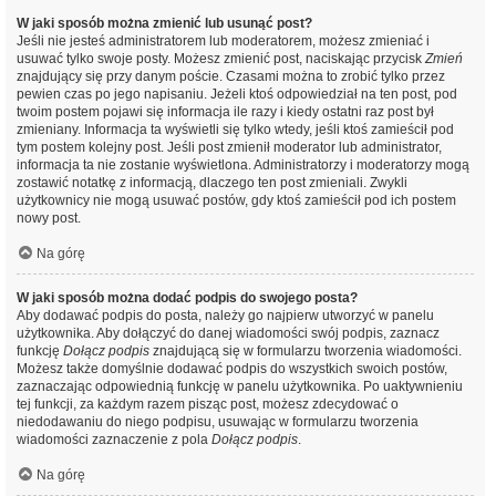
W jaki sposób można zmienić lub usunąć post?
Jeśli nie jesteś administratorem lub moderatorem, możesz zmieniać i
usuwać tylko swoje posty. Możesz zmienić post, naciskając przycisk
Zmień
znajdujący się przy danym poście. Czasami można to zrobić tylko przez
pewien czas po jego napisaniu. Jeżeli ktoś odpowiedział na ten post, pod
twoim postem pojawi się informacja ile razy i kiedy ostatni raz post był
zmieniany. Informacja ta wyświetli się tylko wtedy, jeśli ktoś zamieścił pod
tym postem kolejny post. Jeśli post zmienił moderator lub administrator,
informacja ta nie zostanie wyświetlona. Administratorzy i moderatorzy mogą
zostawić notatkę z informacją, dlaczego ten post zmieniali. Zwykli
użytkownicy nie mogą usuwać postów, gdy ktoś zamieścił pod ich postem
nowy post.
Na górę
W jaki sposób można dodać podpis do swojego posta?
Aby dodawać podpis do posta, należy go najpierw utworzyć w panelu
użytkownika. Aby dołączyć do danej wiadomości swój podpis, zaznacz
funkcję
Dołącz podpis
znajdującą się w formularzu tworzenia wiadomości.
Możesz także domyślnie dodawać podpis do wszystkich swoich postów,
zaznaczając odpowiednią funkcję w panelu użytkownika. Po uaktywnieniu
tej funkcji, za każdym razem pisząc post, możesz zdecydować o
niedodawaniu do niego podpisu, usuwając w formularzu tworzenia
wiadomości zaznaczenie z pola
Dołącz podpis
.
Na górę