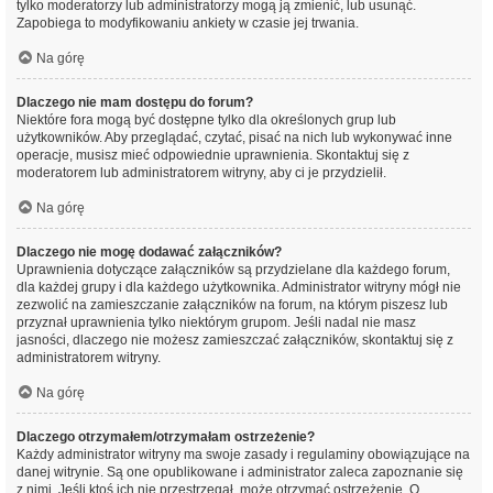
tylko moderatorzy lub administratorzy mogą ją zmienić, lub usunąć.
Zapobiega to modyfikowaniu ankiety w czasie jej trwania.
Na górę
Dlaczego nie mam dostępu do forum?
Niektóre fora mogą być dostępne tylko dla określonych grup lub
użytkowników. Aby przeglądać, czytać, pisać na nich lub wykonywać inne
operacje, musisz mieć odpowiednie uprawnienia. Skontaktuj się z
moderatorem lub administratorem witryny, aby ci je przydzielił.
Na górę
Dlaczego nie mogę dodawać załączników?
Uprawnienia dotyczące załączników są przydzielane dla każdego forum,
dla każdej grupy i dla każdego użytkownika. Administrator witryny mógł nie
zezwolić na zamieszczanie załączników na forum, na którym piszesz lub
przyznał uprawnienia tylko niektórym grupom. Jeśli nadal nie masz
jasności, dlaczego nie możesz zamieszczać załączników, skontaktuj się z
administratorem witryny.
Na górę
Dlaczego otrzymałem/otrzymałam ostrzeżenie?
Każdy administrator witryny ma swoje zasady i regulaminy obowiązujące na
danej witrynie. Są one opublikowane i administrator zaleca zapoznanie się
z nimi. Jeśli ktoś ich nie przestrzegał, może otrzymać ostrzeżenie. O