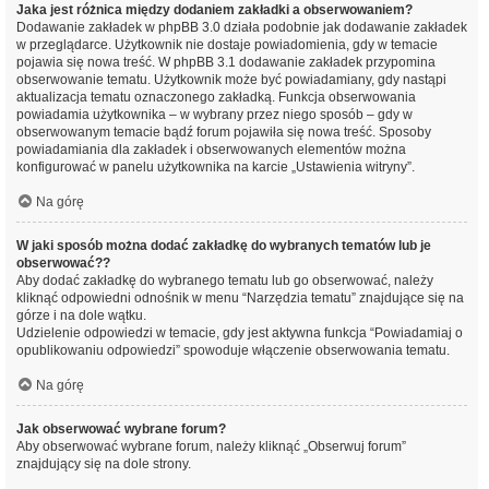
Jaka jest różnica między dodaniem zakładki a obserwowaniem?
Dodawanie zakładek w phpBB 3.0 działa podobnie jak dodawanie zakładek
w przeglądarce. Użytkownik nie dostaje powiadomienia, gdy w temacie
pojawia się nowa treść. W phpBB 3.1 dodawanie zakładek przypomina
obserwowanie tematu. Użytkownik może być powiadamiany, gdy nastąpi
aktualizacja tematu oznaczonego zakładką. Funkcja obserwowania
powiadamia użytkownika – w wybrany przez niego sposób – gdy w
obserwowanym temacie bądź forum pojawiła się nowa treść. Sposoby
powiadamiania dla zakładek i obserwowanych elementów można
konfigurować w panelu użytkownika na karcie „Ustawienia witryny”.
Na górę
W jaki sposób można dodać zakładkę do wybranych tematów lub je
obserwować??
Aby dodać zakładkę do wybranego tematu lub go obserwować, należy
kliknąć odpowiedni odnośnik w menu “Narzędzia tematu” znajdujące się na
górze i na dole wątku.
Udzielenie odpowiedzi w temacie, gdy jest aktywna funkcja “Powiadamiaj o
opublikowaniu odpowiedzi” spowoduje włączenie obserwowania tematu.
Na górę
Jak obserwować wybrane forum?
Aby obserwować wybrane forum, należy kliknąć „Obserwuj forum”
znajdujący się na dole strony.