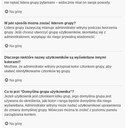
nie nękać lidera grupy pytaniami – widocznie miał on swoje powody.
Na górę
W jaki sposób można zostać liderem grupy?
Lidera grupy zazwyczaj mianuje administrator witryny podczas tworzenia
grupy. Jeśli chcesz utworzyć grupę użytkowników, skontaktuj się z
administratorem, wysyłając do niego prywatną wiadomość.
Na górę
Dlaczego niektóre nazwy użytkowników są wyświetlane innymi
kolorami?
Możliwe, że administrator witryny przypisał kolor członkom grupy, aby
ułatwić identyfikowanie członków tej grupy.
Na górę
Co to jest “Domyślna grupa użytkownika”?
Jeżeli użytkownik jest członkiem kilku grup, jego domyślna grupa jest
używana do określenia, jaki kolor i ranga będzie domyślnie dla niego
wyświetlana. Administrator witryny może nadać użytkownikowi uprawnienia
do zmiany domyślnej grupy. Wówczas można to zrobić z poziomu panelu
zarządzania kontem.
Na górę