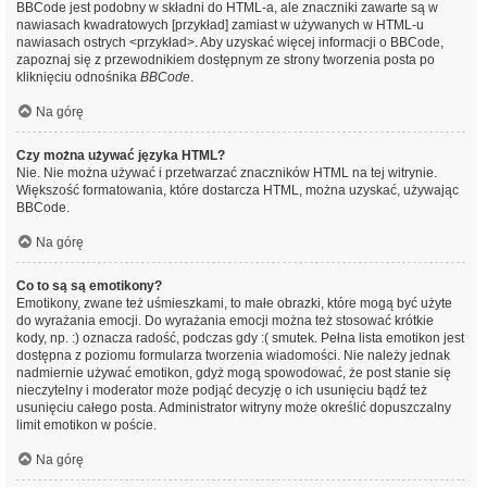
BBCode jest podobny w składni do HTML-a, ale znaczniki zawarte są w
nawiasach kwadratowych [przykład] zamiast w używanych w HTML-u
nawiasach ostrych <przykład>. Aby uzyskać więcej informacji o BBCode,
zapoznaj się z przewodnikiem dostępnym ze strony tworzenia posta po
kliknięciu odnośnika
BBCode
.
Na górę
Czy można używać języka HTML?
Nie. Nie można używać i przetwarzać znaczników HTML na tej witrynie.
Większość formatowania, które dostarcza HTML, można uzyskać, używając
BBCode.
Na górę
Co to są są emotikony?
Emotikony, zwane też uśmieszkami, to małe obrazki, które mogą być użyte
do wyrażania emocji. Do wyrażania emocji można też stosować krótkie
kody, np. :) oznacza radość, podczas gdy :( smutek. Pełna lista emotikon jest
dostępna z poziomu formularza tworzenia wiadomości. Nie należy jednak
nadmiernie używać emotikon, gdyż mogą spowodować, że post stanie się
nieczytelny i moderator może podjąć decyzję o ich usunięciu bądź też
usunięciu całego posta. Administrator witryny może określić dopuszczalny
limit emotikon w poście.
Na górę