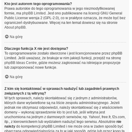
Kto jest autorem tego oprogramowania?
Prawa autorskie do tego oprogramowania w jego niezmodyfikowanej
formie, ma
phpBB Limited
. Jest ono publikowane na licencji GNU General
Public License wersja 2 (GPL-2.0), co w praktyce oznacza, że może być bez
ograniczeń dystrybuowane. Więcej na ten temat dowiesz się na stronie
About phpBB
.
Na górę
Dlaczego funkcja X nie jest dostępna?
To oprogramowanie zostało stworzone i jest licencjonowane przez phpBB
Limited. Jeśli uważasz, że brakuje w nim jakiejś funkcji, przejdź na stronę
phpBB Ideas Centre
, gdzie możesz zagłosować na istniejące propozycje
lub zaproponować nowe funkcje.
Na górę
Z kim się kontaktować w sprawach nadużyć lub zagadnień prawnych
związanych z tą witryną?
W tych sprawach, należy skontaktować się z jednym z administratorów,
których dane wyświetlone są na liście zespołu administracyjnego. Jeżeli
jednak nie otrzymasz odpowiedzi, należy skontaktować się z właścicielem
domeny – wykonaj sprawdzenie
kto to jest
lub, jeśli witryna jest
uruchomiona na jednym z darmowych serwisów, np. Yahoo!, free.fr, f2s.com,
itp., z kierownictwem lub wydziałem nadużyć tego serwisu. Absolutnie
nie
należy
do kompetencji phpBB Limited i nie może ona w żaden sposób być
obarczana odpowiedzialnością za to w jaki sposób, gdzie lub przez kogo ta