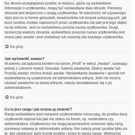
Na stronie przeglądania postów, w miejscu, gdzie są wyświetlane
informacje o użytkowniku, mogą być wyświetlane dwa obrazki. Pierwszy
obrazek jest skojarzony z rangą użytkownika. W zależności od używanego
stylu jest on w formie gwiazdek, kwadracików lub kropek pokazujących, jak
dużo postów zostało napisanych przez użytkownika lub jaki jest jego status
na tej witrynie. Jest on wyświetlany poniżej nazwy użytkownika. Drugi,
zazwyczaj większy obrazek, wyświetlany powyżej nazwy użytkownika jest
znany jako awatar i jest unikatowy lub osobisty dla każdego użytkownika.
Na górę
Jak wyświetlić awatar?
W panelu zarządzania kontem na karcie „Profil” w sekcji „Awatar”, używając
jednej z czterech metod: Gravatar, Galeria awatarów, Zdalny awatar lub
Prześlij awatar, można dodać awatar. Wyświetlanie awatarów i sposób ich
wyświetlania są uzależnione od administratora witryny. Jeśli nie można
używać awatarów na danej witrynie, należy skontaktować się z jej
administratorem.
Na górę
Co to jest ranga i jak można ją zmienić?
Rangi wyświetlane pod nazwami użytkowników oznaczają, ile postów dany
użytkownik napisał lub jaki ma status na forum, np. moderatora czy
administratora. Użytkownicy nie mogą bezpośrednio zmieniać stylu rang,
ponieważ ustawia je administrator witryny. Nie należy pisać postów tylko po
to, aby zwiększyć swój licznik postów i przez to swoją rangę. Większość