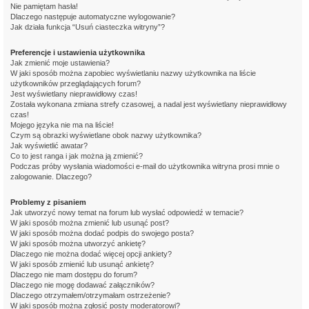
Nie pamiętam hasła!
Dlaczego następuje automatyczne wylogowanie?
Jak działa funkcja “Usuń ciasteczka witryny”?
Preferencje i ustawienia użytkownika
Jak zmienić moje ustawienia?
W jaki sposób można zapobiec wyświetlaniu nazwy użytkownika na liście
użytkowników przeglądających forum?
Jest wyświetlany nieprawidłowy czas!
Została wykonana zmiana strefy czasowej, a nadal jest wyświetlany nieprawidłowy
czas!
Mojego języka nie ma na liście!
Czym są obrazki wyświetlane obok nazwy użytkownika?
Jak wyświetlić awatar?
Co to jest ranga i jak można ją zmienić?
Podczas próby wysłania wiadomości e-mail do użytkownika witryna prosi mnie o
zalogowanie. Dlaczego?
Problemy z pisaniem
Jak utworzyć nowy temat na forum lub wysłać odpowiedź w temacie?
W jaki sposób można zmienić lub usunąć post?
W jaki sposób można dodać podpis do swojego posta?
W jaki sposób można utworzyć ankietę?
Dlaczego nie można dodać więcej opcji ankiety?
W jaki sposób zmienić lub usunąć ankietę?
Dlaczego nie mam dostępu do forum?
Dlaczego nie mogę dodawać załączników?
Dlaczego otrzymałem/otrzymałam ostrzeżenie?
W jaki sposób można zgłosić posty moderatorowi?