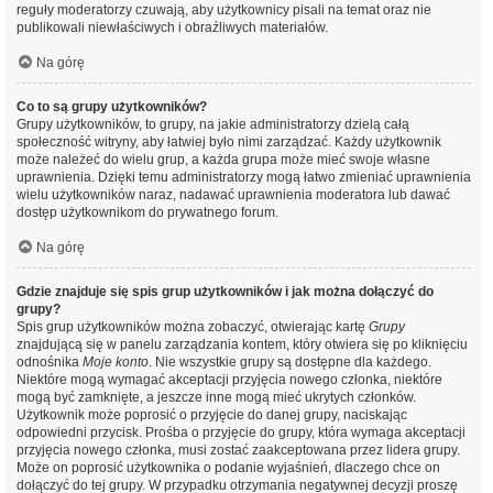
reguły moderatorzy czuwają, aby użytkownicy pisali na temat oraz nie
publikowali niewłaściwych i obraźliwych materiałów.
Na górę
Co to są grupy użytkowników?
Grupy użytkowników, to grupy, na jakie administratorzy dzielą całą
społeczność witryny, aby łatwiej było nimi zarządzać. Każdy użytkownik
może należeć do wielu grup, a każda grupa może mieć swoje własne
uprawnienia. Dzięki temu administratorzy mogą łatwo zmieniać uprawnienia
wielu użytkowników naraz, nadawać uprawnienia moderatora lub dawać
dostęp użytkownikom do prywatnego forum.
Na górę
Gdzie znajduje się spis grup użytkowników i jak można dołączyć do
grupy?
Spis grup użytkowników można zobaczyć, otwierając kartę
Grupy
znajdującą się w panelu zarządzania kontem, który otwiera się po kliknięciu
odnośnika
Moje konto
. Nie wszystkie grupy są dostępne dla każdego.
Niektóre mogą wymagać akceptacji przyjęcia nowego członka, niektóre
mogą być zamknięte, a jeszcze inne mogą mieć ukrytych członków.
Użytkownik może poprosić o przyjęcie do danej grupy, naciskając
odpowiedni przycisk. Prośba o przyjęcie do grupy, która wymaga akceptacji
przyjęcia nowego członka, musi zostać zaakceptowana przez lidera grupy.
Może on poprosić użytkownika o podanie wyjaśnień, dlaczego chce on
dołączyć do tej grupy. W przypadku otrzymania negatywnej decyzji proszę