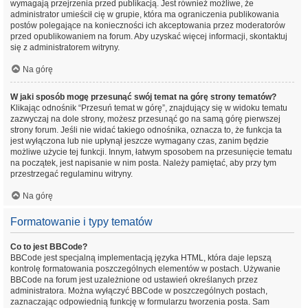
wymagają przejrzenia przed publikacją. Jest również możliwe, że
administrator umieścił cię w grupie, która ma ograniczenia publikowania
postów polegające na konieczności ich akceptowania przez moderatorów
przed opublikowaniem na forum. Aby uzyskać więcej informacji, skontaktuj
się z administratorem witryny.
Na górę
W jaki sposób mogę przesunąć swój temat na górę strony tematów?
Klikając odnośnik “Przesuń temat w górę”, znajdujący się w widoku tematu
zazwyczaj na dole strony, możesz przesunąć go na samą górę pierwszej
strony forum. Jeśli nie widać takiego odnośnika, oznacza to, że funkcja ta
jest wyłączona lub nie upłynął jeszcze wymagany czas, zanim będzie
możliwe użycie tej funkcji. Innym, łatwym sposobem na przesunięcie tematu
na początek, jest napisanie w nim posta. Należy pamiętać, aby przy tym
przestrzegać regulaminu witryny.
Na górę
Formatowanie i typy tematów
Co to jest BBCode?
BBCode jest specjalną implementacją języka HTML, która daje lepszą
kontrolę formatowania poszczególnych elementów w postach. Używanie
BBCode na forum jest uzależnione od ustawień określanych przez
administratora. Można wyłączyć BBCode w poszczególnych postach,
zaznaczając odpowiednią funkcję w formularzu tworzenia posta. Sam