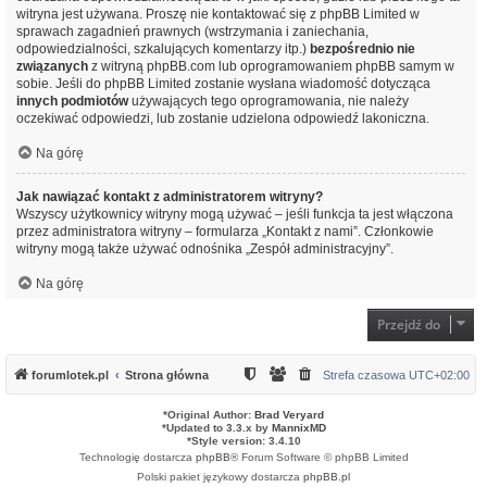
witryna jest używana. Proszę nie kontaktować się z phpBB Limited w
sprawach zagadnień prawnych (wstrzymania i zaniechania,
odpowiedzialności, szkalujących komentarzy itp.)
bezpośrednio nie
związanych
z witryną phpBB.com lub oprogramowaniem phpBB samym w
sobie. Jeśli do phpBB Limited zostanie wysłana wiadomość dotycząca
innych podmiotów
używających tego oprogramowania, nie należy
oczekiwać odpowiedzi, lub zostanie udzielona odpowiedź lakoniczna.
Na górę
Jak nawiązać kontakt z administratorem witryny?
Wszyscy użytkownicy witryny mogą używać – jeśli funkcja ta jest włączona
przez administratora witryny – formularza „Kontakt z nami”. Członkowie
witryny mogą także używać odnośnika „Zespół administracyjny”.
Na górę
Przejdź do
forumlotek.pl
Strona główna
Strefa czasowa
UTC+02:00
*
Original Author:
Brad Veryard
*
Updated to 3.3.x by
MannixMD
*
Style version: 3.4.10
Technologię dostarcza
phpBB
® Forum Software © phpBB Limited
Polski pakiet językowy dostarcza
phpBB.pl