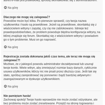
adres e-mail jest prawidłowy, spróbuj skontaktować się z administratorem.
Na górę
Dlaczego nie mogę się zalogować?
Powodów może być kilka. Po pierwsze sprawdź, czy twoja nazwa
użytkownika i hasło są prawidłowe. Jeżeli są prawidłowe, skontaktuj się z
właścicielem witryny i zapytaj, czy cię nie zablokowano. Istnieje też
prawdopodobieństwo, że problem powoduje błędna konfiguracja witryny, na
której znajduje się forum. Skontaktuj się z właścicielem witryny i powiadom
go o tym problemie. Musi on go naprawić.
Na górę
Rejestracja została dokonana jakiś czas temu, ale teraz nie mogę się
zalogować?!
Możliwe, że z jakiegoś powodu administrator dezaktywował lub usunął
twoje konto. Wiele witryn, aby zmniejszyć rozmiar bazy danych, cyklicznie
usuwa użytkowników, którzy nic nie pisali przez dłuższy czas. Jeśli tak się
stało, spróbuj zarejestrować się ponownie i bądź bardziej aktywnym i
zaangażowanym w dyskusje użytkownikiem.
Na górę
Nie pamiętam hasła!
Zachowaj spokój! Twoje hasło wprawdzie nie może zostać odzyskane, ale
bez problemu może zostać zresetowane. Przejdź na stronę logowania i