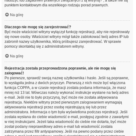
nadużyć lub zagadnień prawnych związanych z tą witryną?”, a także nie są
punktem kontaktowym dla wszelkiego rodzaju porad prawnych.
Na górę
Dlaczego nie mogę się zarejestrować?
Być może właściciel witryny wyłączył funkcję rejestracji, aby nie rejestrowały
się nowe osoby. Właściciel witryny mógł także zablokować twój adres IP lub
zabronił nazwy użytkownika, którą próbujesz zarejestrować. W sprawie
pomocy skontaktuj się z administratorem witryny.
Na górę
Rejestracja została przeprowadzona poprawnie, ale nie mogę się
zalogować!
Po pierwsze, sprawdź swoją nazwę użytkownika i hasło. Jeśli są poprawne,
to wystąpiła jedna z dwóch przyczyn. Pierwszą z nich może być włączona
funkcja COPPA, a w czasie rejestracji została podana informacja, że masz
mniej niż 13 lat. Wówczas należy wykonać instrukcje wysłane na twój adres
e-mail. Jeśli nie to było przyczyną, być może nie została aktywowana
rejestracja. Niektóre witryny przed pierwszym zalogowaniem wymagają
aktywowania rejestracji przez osobę rejestrującą się lub przez
administratora. Informacja o tym była wyświetlona podczas rejestracji. Jeśli
została wysłana do ciebie wiadomość e-mail, postępuj zgodnie z zawartymi
w niej instrukcjami. Jeżeli taka wiadomość do ciebie nie dotarła, być może
został podany nieprawidłowy adres e-mail lub wiadomość została
zatrzymana przez filtr antyspamowy. Jeśli na pewno podany przez ciebie