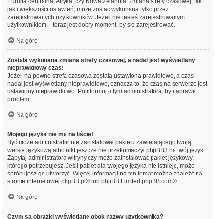
Europa centralna, Afryka, czy Nowa Zelandia. Zmiana strefy czasowej, tak
jak i większości ustawień, może zostać wykonana tylko przez
zarejestrowanych użytkowników. Jeżeli nie jesteś zarejestrowanym
użytkownikiem – teraz jest dobry moment, by się zarejestrować.
Na górę
Została wykonana zmiana strefy czasowej, a nadal jest wyświetlany
nieprawidłowy czas!
Jeżeli na pewno strefa czasowa została ustawiona prawidłowo, a czas
nadal jest wyświetlany nieprawidłowo, oznacza to, że czas na serwerze jest
ustawiony nieprawidłowo. Poinformuj o tym administratora, by naprawił
problem.
Na górę
Mojego języka nie ma na liście!
Być może administrator nie zainstalował pakietu zawierającego twoją
wersję językową albo nikt jeszcze nie przetłumaczył phpBB3 na twój język.
Zapytaj administratora witryny czy może zainstalować pakiet językowy,
którego potrzebujesz. Jeśli pakiet dla twojego języka nie istnieje, może
spróbujesz go utworzyć. Więcej informacji na ten temat można znaleźć na
stronie internetowej
phpBB.pl
® lub phpBB Limited
phpBB.com
®
Na górę
Czym są obrazki wyświetlane obok nazwy użytkownika?