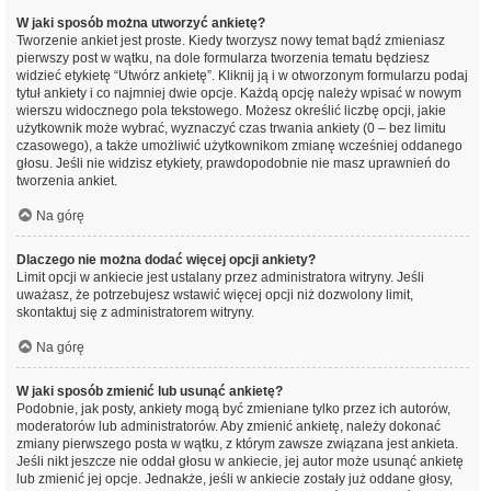
W jaki sposób można utworzyć ankietę?
Tworzenie ankiet jest proste. Kiedy tworzysz nowy temat bądź zmieniasz
pierwszy post w wątku, na dole formularza tworzenia tematu będziesz
widzieć etykietę “Utwórz ankietę”. Kliknij ją i w otworzonym formularzu podaj
tytuł ankiety i co najmniej dwie opcje. Każdą opcję należy wpisać w nowym
wierszu widocznego pola tekstowego. Możesz określić liczbę opcji, jakie
użytkownik może wybrać, wyznaczyć czas trwania ankiety (0 – bez limitu
czasowego), a także umożliwić użytkownikom zmianę wcześniej oddanego
głosu. Jeśli nie widzisz etykiety, prawdopodobnie nie masz uprawnień do
tworzenia ankiet.
Na górę
Dlaczego nie można dodać więcej opcji ankiety?
Limit opcji w ankiecie jest ustalany przez administratora witryny. Jeśli
uważasz, że potrzebujesz wstawić więcej opcji niż dozwolony limit,
skontaktuj się z administratorem witryny.
Na górę
W jaki sposób zmienić lub usunąć ankietę?
Podobnie, jak posty, ankiety mogą być zmieniane tylko przez ich autorów,
moderatorów lub administratorów. Aby zmienić ankietę, należy dokonać
zmiany pierwszego posta w wątku, z którym zawsze związana jest ankieta.
Jeśli nikt jeszcze nie oddał głosu w ankiecie, jej autor może usunąć ankietę
lub zmienić jej opcje. Jednakże, jeśli w ankiecie zostały już oddane głosy,