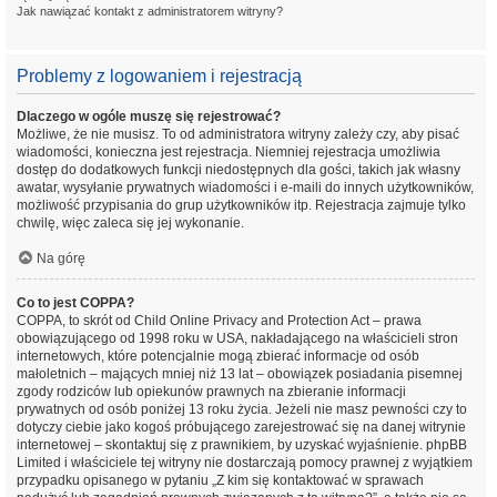
Jak nawiązać kontakt z administratorem witryny?
Problemy z logowaniem i rejestracją
Dlaczego w ogóle muszę się rejestrować?
Możliwe, że nie musisz. To od administratora witryny zależy czy, aby pisać
wiadomości, konieczna jest rejestracja. Niemniej rejestracja umożliwia
dostęp do dodatkowych funkcji niedostępnych dla gości, takich jak własny
awatar, wysyłanie prywatnych wiadomości i e-maili do innych użytkowników,
możliwość przypisania do grup użytkowników itp. Rejestracja zajmuje tylko
chwilę, więc zaleca się jej wykonanie.
Na górę
Co to jest COPPA?
COPPA, to skrót od Child Online Privacy and Protection Act – prawa
obowiązującego od 1998 roku w USA, nakładającego na właścicieli stron
internetowych, które potencjalnie mogą zbierać informacje od osób
małoletnich – mających mniej niż 13 lat – obowiązek posiadania pisemnej
zgody rodziców lub opiekunów prawnych na zbieranie informacji
prywatnych od osób poniżej 13 roku życia. Jeżeli nie masz pewności czy to
dotyczy ciebie jako kogoś próbującego zarejestrować się na danej witrynie
internetowej – skontaktuj się z prawnikiem, by uzyskać wyjaśnienie. phpBB
Limited i właściciele tej witryny nie dostarczają pomocy prawnej z wyjątkiem
przypadku opisanego w pytaniu „Z kim się kontaktować w sprawach