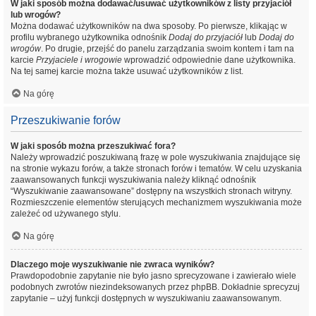
W jaki sposób można dodawać/usuwać użytkowników z listy przyjaciół
lub wrogów?
Można dodawać użytkowników na dwa sposoby. Po pierwsze, klikając w
profilu wybranego użytkownika odnośnik
Dodaj do przyjaciół
lub
Dodaj do
wrogów
. Po drugie, przejść do panelu zarządzania swoim kontem i tam na
karcie
Przyjaciele i wrogowie
wprowadzić odpowiednie dane użytkownika.
Na tej samej karcie można także usuwać użytkowników z list.
Na górę
Przeszukiwanie forów
W jaki sposób można przeszukiwać fora?
Należy wprowadzić poszukiwaną frazę w pole wyszukiwania znajdujące się
na stronie wykazu forów, a także stronach forów i tematów. W celu uzyskania
zaawansowanych funkcji wyszukiwania należy kliknąć odnośnik
“Wyszukiwanie zaawansowane” dostępny na wszystkich stronach witryny.
Rozmieszczenie elementów sterujących mechanizmem wyszukiwania może
zależeć od używanego stylu.
Na górę
Dlaczego moje wyszukiwanie nie zwraca wyników?
Prawdopodobnie zapytanie nie było jasno sprecyzowane i zawierało wiele
podobnych zwrotów niezindeksowanych przez phpBB. Dokładnie sprecyzuj
zapytanie – użyj funkcji dostępnych w wyszukiwaniu zaawansowanym.