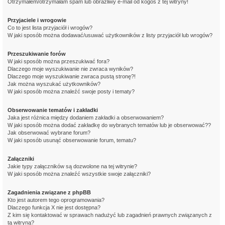
Otrzymałem/otrzymałam spam lub obraźliwy e-mail od kogoś z tej witryny!
Przyjaciele i wrogowie
Co to jest lista przyjaciół i wrogów?
W jaki sposób można dodawać/usuwać użytkowników z listy przyjaciół lub wrogów?
Przeszukiwanie forów
W jaki sposób można przeszukiwać fora?
Dlaczego moje wyszukiwanie nie zwraca wyników?
Dlaczego moje wyszukiwanie zwraca pustą stronę?!
Jak można wyszukać użytkowników?
W jaki sposób można znaleźć swoje posty i tematy?
Obserwowanie tematów i zakładki
Jaka jest różnica między dodaniem zakładki a obserwowaniem?
W jaki sposób można dodać zakładkę do wybranych tematów lub je obserwować??
Jak obserwować wybrane forum?
W jaki sposób usunąć obserwowanie forum, tematu?
Załączniki
Jakie typy załączników są dozwolone na tej witrynie?
W jaki sposób można znaleźć wszystkie swoje załączniki?
Zagadnienia związane z phpBB
Kto jest autorem tego oprogramowania?
Dlaczego funkcja X nie jest dostępna?
Z kim się kontaktować w sprawach nadużyć lub zagadnień prawnych związanych z
tą witryną?