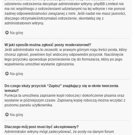
udzieleniu ostrzeżenia decyduje administrator witryny. phpBB Limited nie
ma nic wspólnego z ostrzeżeniami udzielanymi na tej witrynie i nie ponosi
żadnej odpowiedzialności związanej z nimi. Jeśli nadal nie masz jasności,
dlaczego otrzymałeś/otrzymałaś ostrzeżenie, skontaktuj się z
administratorem witryny.
Na górę
W jaki sposób można zgłosić posty moderatorowi?
Jeśli administrator na to zezwolił, w prawym górnym rogu treści posta, który
chcesz zgłosić, powinien być widoczny odpowiedni przycisk. Naciśnięcie
tego przycisku spowoduje przeniesienie cię do formularza, który po jego
wypełnieniu umożliwi wysłanie zgłoszenia.
Na górę
Do czego służy przycisk “Zapisz” znajdujący się w oknie tworzenia
tematu?
Funkcja ta umożliwia zapisanie kopii roboczej i dokończenie pisania oraz
wysłanie w późniejszym czasie. Zapisaną kopię roboczą można wczytać z
poziomu panelu użytkownika.
Na górę
Dlaczego mój post musi być akceptowany?
Administrator witryny mógł zadecydować, że posty na danym forum