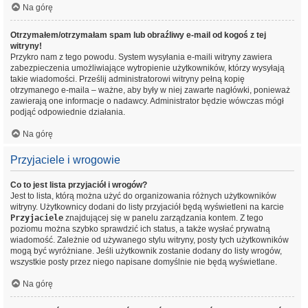
Na górę
Otrzymałem/otrzymałam spam lub obraźliwy e-mail od kogoś z tej
witryny!
Przykro nam z tego powodu. System wysyłania e-maili witryny zawiera
zabezpieczenia umożliwiające wytropienie użytkowników, którzy wysyłają
takie wiadomości. Prześlij administratorowi witryny pełną kopię
otrzymanego e-maila – ważne, aby były w niej zawarte nagłówki, ponieważ
zawierają one informacje o nadawcy. Administrator będzie wówczas mógł
podjąć odpowiednie działania.
Na górę
Przyjaciele i wrogowie
Co to jest lista przyjaciół i wrogów?
Jest to lista, którą można użyć do organizowania różnych użytkowników
witryny. Użytkownicy dodani do listy przyjaciół będą wyświetleni na karcie
Przyjaciele
znajdującej się w panelu zarządzania kontem. Z tego
poziomu można szybko sprawdzić ich status, a także wysłać prywatną
wiadomość. Zależnie od używanego stylu witryny, posty tych użytkowników
mogą być wyróżniane. Jeśli użytkownik zostanie dodany do listy wrogów,
wszystkie posty przez niego napisane domyślnie nie będą wyświetlane.
Na górę