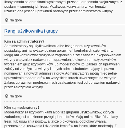
Ikony tematu są obrazkami wybieranymi przez autora tematu skojarzonymi z
postami – sugerują ich treść. Możliwość korzystania z ikon tematu
uzależniona jest od uprawnień nadanych przez administratora witryny.
Na górę
Rangi użytkownika i grupy
Kim są administratorzy?
Administratorzy są użytkownikami albo też grupami użytkowników
posiadającymi najwyższy poziom uprawnień kontrolnych całej witryny.
Mogą oni kontrolować wszystkie zagadnienia związane z funkcjonowaniem
witryny włącznie z nadawaniem uprawnień, blokowaniem użytkowników,
tworzeniem grup użytkowników lub moderatorów itp. Zakres ich uprawnień
zależy od założyciela witryny i innych administratorów mających prawo
nominowania nowych administratorów. Administratorzy mogą mieć pełne
uprawnienia moderatorów na wszystkich forach utworzonych na witrynie.
Zakres uprawnień moderacyjnych uzależniony jest od uprawnień nadanych
przez założyciela witryny.
Na górę
Kim są moderatorzy?
Moderatorzy są użytkownikami albo też grupami użytkowników, których
zadaniem jest codzienne przeglądanie forów. Mają oni możliwość zmiany
treści lub usuwania postów, a także blokowania, odblokowywania,
przenoszenia, usuwania i dzielenia tematów na forum, które moderują. Z