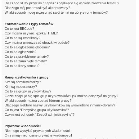
Do czego służy przycisk “Zapisz” znajdujący się w oknie tworzenia tematu?
Dlaczego mój post musi być akceptowany?
W jaki sposób mogę przesunąć swój temat na górę strony tematów?
Formatowanie i typy tematów
Co to jest BBCode?
Czy można używać języka HTML?
Co to są są emotikony?
Czy można umieszczać obrazki w poście?
Co to są ogłoszenia globalne?
Co to są ogłoszenia?
Co to są przyklejone tematy?
Co to są zamknięte tematy?
Co to są ikony tematu?
Rangi użytkownika i grupy
Kim są administratorzy?
Kim są moderatorzy?
Co to są grupy użytkowników?
Gdzie znajduje się spis grup użytkowników i jak można dołączyć do grupy?
W jaki sposób można zostać liderem grupy?
Dlaczego niektóre nazwy użytkowników są wyświetlane innymi kolorami?
Co to jest “Domyślna grupa użytkownika”?
Czym jest odnośnik “Zespół administracyjny”?
Prywatne wiadomości
Nie mogę wysyłać prywatnych wiadomości!
Otrzymuję niechciane prywatne wiadomości!