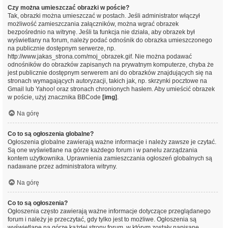
Czy można umieszczać obrazki w poście?
Tak, obrazki można umieszczać w postach. Jeśli administrator włączył
możliwość zamieszczania załączników, można wgrać obrazek
bezpośrednio na witrynę. Jeśli ta funkcja nie działa, aby obrazek był
wyświetlany na forum, należy podać odnośnik do obrazka umieszczonego
na publicznie dostępnym serwerze, np.
http://www.jakas_strona.com/moj_obrazek.gif. Nie można podawać
odnośników do obrazków zapisanych na prywatnym komputerze, chyba że
jest publicznie dostępnym serwerem ani do obrazków znajdujących się na
stronach wymagających autoryzacji, takich jak, np. skrzynki pocztowe na
Gmail lub Yahoo! oraz stronach chronionych hasłem. Aby umieścić obrazek
w poście, użyj znacznika BBCode
[img]
.
Na górę
Co to są ogłoszenia globalne?
Ogłoszenia globalne zawierają ważne informacje i należy zawsze je czytać.
Są one wyświetlane na górze każdego forum i w panelu zarządzania
kontem użytkownika. Uprawnienia zamieszczania ogłoszeń globalnych są
nadawane przez administratora witryny.
Na górę
Co to są ogłoszenia?
Ogłoszenia często zawierają ważne informacje dotyczące przeglądanego
forum i należy je przeczytać, gdy tylko jest to możliwe. Ogłoszenia są
wyświetlane na górze każdej strony forum, w którym zostały napisane.