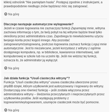
kliknij odnośnik “Nie pamiętam hasła”. Postępuj zgodnie z instrukcjami, a
prawdopodobnie niedługo znów będziesz móc się zalogować.
Na górę
Dlaczego następuje automatyczne wylogowanie?
Jeżeli w czasie logowania nie zaznaczysz funkcji
Zapamiętaj mnie
, witryna
zachowa informację o tym, że twój pobyt na tej witrynie będzie trwał tylko
określony przez administratora czas. Zapobiega to niewłaściwemu użyciu
twojego konta przez kogoś innego. Aby pozostać
zalogowanym/zalogowaną, podczas logowania zaznacz funkcję
Loguj mnie
automatycznie
. Jest to niezalecane, jeżeli korzystasz z witryny z ogólnie
dostępnego komputera, np. w bibliotece, kawiarence internetowej, sali
komputerowej w szkole lub na uczelni itp. Jeśli nie widzisz tej funkcji,
oznacza to, że administrator ją wyłączył.
Na górę
Jak działa funkcja “Usuń ciasteczka witryny”?
Funkcja “Usuń ciasteczka witryny” usuwa ciasteczka utworzone przez
phpBB dzięki, którym użytkownik jest autoryzowany i logowany do witryny.
Dostarczają one również funkcję – jeśli została włączona przez
administratora witryny – śledzenia przeczytanych i nieprzeczytanych przez
użytkownika postów. Jeśli występują problemy z
logowaniem/wylogowaniem, usunięcie ciasteczek może być pomocne.
Na górę