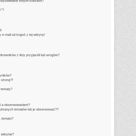
wyświetlane innymi kolorami?
y”?
!
e-mail od kogoś z tej witryny!
owników z listy przyjaciół lub wrogów?
yników?
 stronę?!
 tematy?
ki a obserwowaniem?
ybranych tematów lub je obserwować??
, tematu?
 witrynie?