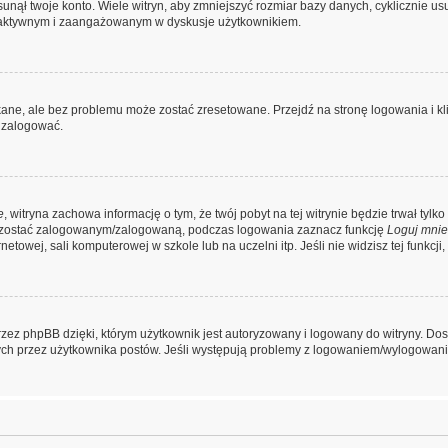
nął twoje konto. Wiele witryn, aby zmniejszyć rozmiar bazy danych, cyklicznie usuw
iej aktywnym i zaangażowanym w dyskusje użytkownikiem.
ne, ale bez problemu może zostać zresetowane. Przejdź na stronę logowania i kli
 zalogować.
e
, witryna zachowa informację o tym, że twój pobyt na tej witrynie będzie trwał tyl
pozostać zalogowanym/zalogowaną, podczas logowania zaznacz funkcję
Loguj mnie
towej, sali komputerowej w szkole lub na uczelni itp. Jeśli nie widzisz tej funkcji, 
zez phpBB dzięki, którym użytkownik jest autoryzowany i logowany do witryny. Dost
anych przez użytkownika postów. Jeśli występują problemy z logowaniem/wylogowa