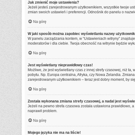
Jak zmienić moje ustawienia?
Jeżeli jesteś zarejestrowanym użytkownikiem, wszystkie twoje u
zmian swoich ustawień i preferencji. Odnośnik do panelu o nazwie
Na górę
W jaki sposób można zapobiec wyświetlaniu nazwy użytkownik
W panelu zarządzania kontem, w “Ustawieniach witryny” znajduje
moderatorów i dla ciebie. Twoja obecność na witrynie będzie wyk
Na górę
Jest wyświetlany nieprawidłowy czas!
Możliwe, że jest wyświetlany czas z innej strefy czasowej, niż ta,
pobytu. Np. Europa centralna, Afryka, czy Nowa Zelandia. Zmiana 
zarejestrowanym użytkownikiem – teraz jest dobry moment, by się
Na górę
Została wykonana zmiana strefy czasowej, a nadal jest wyświe
Jeżeli na pewno strefa czasowa została ustawiona prawidłowo, a 
naprawił problem.
Na górę
Mojego języka nie ma na liście!