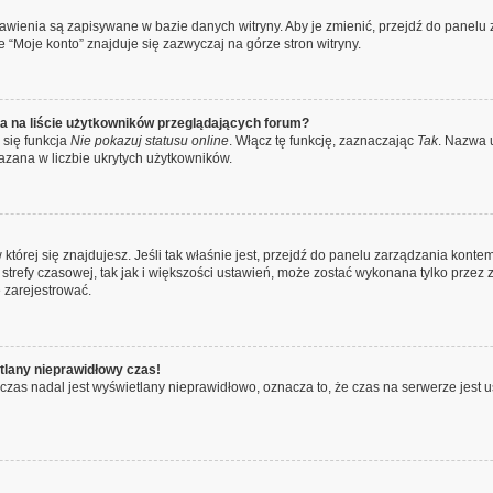
stawienia są zapisywane w bazie danych witryny. Aby je zmienić, przejdź do pane
 “Moje konto” znajduje się zazwyczaj na górze stron witryny.
a na liście użytkowników przeglądających forum?
 się funkcja
Nie pokazuj statusu online
. Włącz tę funkcję, zaznaczając
Tak
. Nazwa 
azana w liczbie ukrytych użytkowników.
 w której się znajdujesz. Jeśli tak właśnie jest, przejdź do panelu zarządzania kon
strefy czasowej, tak jak i większości ustawień, może zostać wykonana tylko przez 
 zarejestrować.
tlany nieprawidłowy czas!
czas nadal jest wyświetlany nieprawidłowo, oznacza to, że czas na serwerze jest u