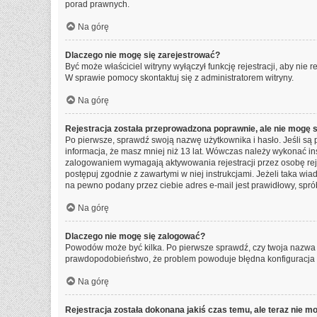
porad prawnych.
Na górę
Dlaczego nie mogę się zarejestrować?
Być może właściciel witryny wyłączył funkcję rejestracji, aby nie
W sprawie pomocy skontaktuj się z administratorem witryny.
Na górę
Rejestracja została przeprowadzona poprawnie, ale nie mogę 
Po pierwsze, sprawdź swoją nazwę użytkownika i hasło. Jeśli są 
informacja, że masz mniej niż 13 lat. Wówczas należy wykonać ins
zalogowaniem wymagają aktywowania rejestracji przez osobę rejest
postępuj zgodnie z zawartymi w niej instrukcjami. Jeżeli taka wi
na pewno podany przez ciebie adres e-mail jest prawidłowy, spró
Na górę
Dlaczego nie mogę się zalogować?
Powodów może być kilka. Po pierwsze sprawdź, czy twoja nazwa uży
prawdopodobieństwo, że problem powoduje błędna konfiguracja wit
Na górę
Rejestracja została dokonana jakiś czas temu, ale teraz nie m