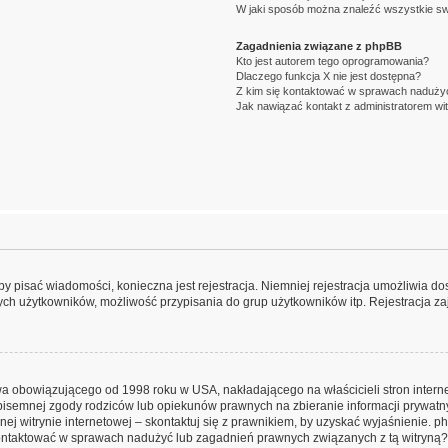
W jaki sposób można znaleźć wszystkie sw
Zagadnienia związane z phpBB
Kto jest autorem tego oprogramowania?
Dlaczego funkcja X nie jest dostępna?
Z kim się kontaktować w sprawach nadużyć
Jak nawiązać kontakt z administratorem wi
aby pisać wiadomości, konieczna jest rejestracja. Niemniej rejestracja umożliwia do
ch użytkowników, możliwość przypisania do grup użytkowników itp. Rejestracja zajm
awa obowiązującego od 1998 roku w USA, nakładającego na właścicieli stron intern
pisemnej zgody rodziców lub opiekunów prawnych na zbieranie informacji prywatny
ej witrynie internetowej – skontaktuj się z prawnikiem, by uzyskać wyjaśnienie. ph
ontaktować w sprawach nadużyć lub zagadnień prawnych związanych z tą witryną?”