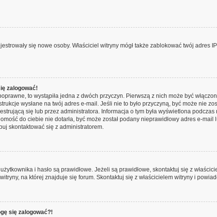
 rejestrowały się nowe osoby. Właściciel witryny mógł także zablokować twój adres I
się zalogować!
poprawne, to wystąpiła jedna z dwóch przyczyn. Pierwszą z nich może być włączon
trukcje wysłane na twój adres e-mail. Jeśli nie to było przyczyną, być może nie zo
rującą się lub przez administratora. Informacja o tym była wyświetlona podczas re
adomość do ciebie nie dotarła, być może został podany nieprawidłowy adres e-mail 
buj skontaktować się z administratorem.
tkownika i hasło są prawidłowe. Jeżeli są prawidłowe, skontaktuj się z właściciele
ryny, na której znajduje się forum. Skontaktuj się z właścicielem witryny i powia
ogę się zalogować?!