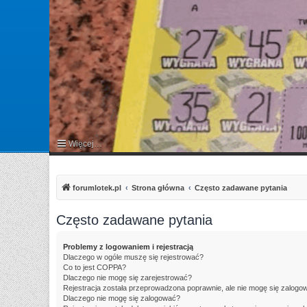
Więcej…
FAQ
forumlotek.pl
Strona główna
Często zadawane pytania
Często zadawane pytania
Problemy z logowaniem i rejestracją
Dlaczego w ogóle muszę się rejestrować?
Co to jest COPPA?
Dlaczego nie mogę się zarejestrować?
Rejestracja została przeprowadzona poprawnie, ale nie mogę się zalogo
Dlaczego nie mogę się zalogować?