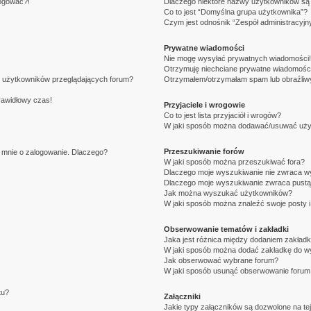
logować?!
Dlaczego niektóre nazwy użytkowników są 
Co to jest “Domyślna grupa użytkownika”?
Czym jest odnośnik “Zespół administracyjn
Prywatne wiadomości
Nie mogę wysyłać prywatnych wiadomości!
Otrzymuję niechciane prywatne wiadomości
e użytkowników przeglądających forum?
Otrzymałem/otrzymałam spam lub obraźliwy 
rawidłowy czas!
Przyjaciele i wrogowie
Co to jest lista przyjaciół i wrogów?
W jaki sposób można dodawać/usuwać użytk
Przeszukiwanie forów
i mnie o zalogowanie. Dlaczego?
W jaki sposób można przeszukiwać fora?
Dlaczego moje wyszukiwanie nie zwraca w
Dlaczego moje wyszukiwanie zwraca pustą
Jak można wyszukać użytkowników?
W jaki sposób można znaleźć swoje posty i
Obserwowanie tematów i zakładki
Jaka jest różnica między dodaniem zakład
W jaki sposób można dodać zakładkę do w
Jak obserwować wybrane forum?
W jaki sposób usunąć obserwowanie forum
tu?
Załączniki
Jakie typy załączników są dozwolone na tej