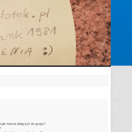
Zarejestruj się
Zaloguj się
 i jak można dołączyć do grupy?
?