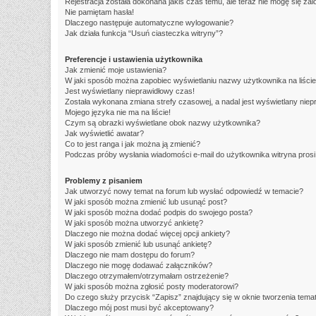
Rejestracja została dokonana jakiś czas temu, ale teraz nie mogę się za
Nie pamiętam hasła!
Dlaczego następuje automatyczne wylogowanie?
Jak działa funkcja “Usuń ciasteczka witryny”?
Preferencje i ustawienia użytkownika
Jak zmienić moje ustawienia?
W jaki sposób można zapobiec wyświetlaniu nazwy użytkownika na liści
Jest wyświetlany nieprawidłowy czas!
Została wykonana zmiana strefy czasowej, a nadal jest wyświetlany niep
Mojego języka nie ma na liście!
Czym są obrazki wyświetlane obok nazwy użytkownika?
Jak wyświetlić awatar?
Co to jest ranga i jak można ją zmienić?
Podczas próby wysłania wiadomości e-mail do użytkownika witryna pros
Problemy z pisaniem
Jak utworzyć nowy temat na forum lub wysłać odpowiedź w temacie?
W jaki sposób można zmienić lub usunąć post?
W jaki sposób można dodać podpis do swojego posta?
W jaki sposób można utworzyć ankietę?
Dlaczego nie można dodać więcej opcji ankiety?
W jaki sposób zmienić lub usunąć ankietę?
Dlaczego nie mam dostępu do forum?
Dlaczego nie mogę dodawać załączników?
Dlaczego otrzymałem/otrzymałam ostrzeżenie?
W jaki sposób można zgłosić posty moderatorowi?
Do czego służy przycisk “Zapisz” znajdujący się w oknie tworzenia tema
Dlaczego mój post musi być akceptowany?