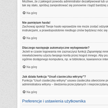
Możliwe, że z jakiegoś powodu administrator dezaktywował lub usu
tak się stało, spróbuj zarejestrować się ponownie i bądź bardz
Na górę
Nie pamiętam hasła!
Zachowaj spokój! Twoje hasło wprawdzie nie może zostać odzyska
instrukcjami, a prawdopodobnie niedługo znów będziesz móc się
Na górę
Dlaczego następuje automatyczne wylogowanie?
Jeżeli w czasie logowania nie zaznaczysz funkcji
Zapamiętaj mni
niewłaściwemu użyciu twojego konta przez kogoś innego. Aby 
ogólnie dostępnego komputera, np. w bibliotece, kawiarence interne
Na górę
Jak działa funkcja “Usuń ciasteczka witryny”?
Funkcja “Usuń ciasteczka witryny” usuwa ciasteczka utworzone pr
administratora witryny – śledzenia przeczytanych i nieprzeczyt
Na górę
Preferencje i ustawienia użytkownika