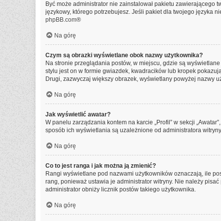
Być może administrator nie zainstalował pakietu zawierającego tw
językowy, którego potrzebujesz. Jeśli pakiet dla twojego języka n
phpBB.com
®
Na górę
Czym są obrazki wyświetlane obok nazwy użytkownika?
Na stronie przeglądania postów, w miejscu, gdzie są wyświetlan
stylu jest on w formie gwiazdek, kwadracików lub kropek pokazując
Drugi, zazwyczaj większy obrazek, wyświetlany powyżej nazwy uży
Na górę
Jak wyświetlić awatar?
W panelu zarządzania kontem na karcie „Profil” w sekcji „Awatar”
sposób ich wyświetlania są uzależnione od administratora witryny
Na górę
Co to jest ranga i jak można ją zmienić?
Rangi wyświetlane pod nazwami użytkowników oznaczają, ile post
rang, ponieważ ustawia je administrator witryny. Nie należy pisać 
administrator obniży licznik postów takiego użytkownika.
Na górę