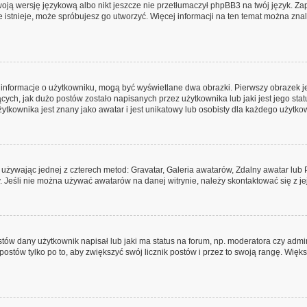
oją wersję językową albo nikt jeszcze nie przetłumaczył phpBB3 na twój język. Zap
ie istnieje, może spróbujesz go utworzyć. Więcej informacji na ten temat można zna
e informacje o użytkowniku, mogą być wyświetlane dwa obrazki. Pierwszy obrazek 
ych, jak dużo postów zostało napisanych przez użytkownika lub jaki jest jego stat
tkownika jest znany jako awatar i jest unikatowy lub osobisty dla każdego użytko
, używając jednej z czterech metod: Gravatar, Galeria awatarów, Zdalny awatar lub
. Jeśli nie można używać awatarów na danej witrynie, należy skontaktować się z je
ów dany użytkownik napisał lub jaki ma status na forum, np. moderatora czy admi
postów tylko po to, aby zwiększyć swój licznik postów i przez to swoją rangę. Większ