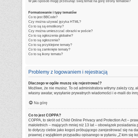
W jaki sposób mogę przesunąć swój temat na górę strony tematów?
Formatowanie i typy tematów
Co to jest BBCode?
Czy można używać języka HTML?
Co to są są emotikony?
Czy można umieszczać obrazki w poście?
Co to są ogłoszenia globalne?
Co to są ogłoszenia?
Co to są przyklejone tematy?
Co to są zamknięte tematy?
Co to są ikony tematu?
Problemy z logowaniem i rejestracją
Dlaczego w ogóle muszę się rejestrować?
Możliwe, że nie musisz. To od administratora witryny zależy czy, 
własny awatar, wysyłanie prywatnych wiadomości i e-maili do inny
Na górę
Co to jest COPPA?
COPPA, to skrót od Child Online Privacy and Protection Act – pr
małoletnich – mających mniej niż 13 lat – obowiązek posiadania 
to dotyczy ciebie jako kogoś próbującego zarejestrować się na dan
prawnej z wyjątkiem przypadku opisanego w pytaniu „Z kim się k