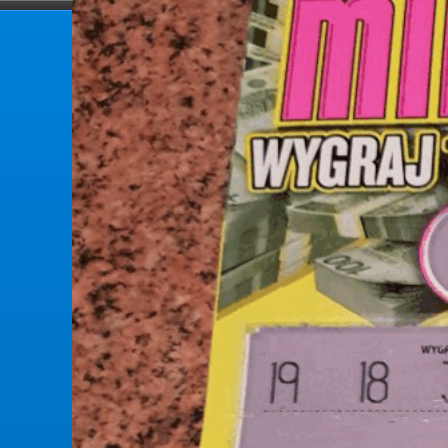
forumlotek.pl
Forum gier liczbowych