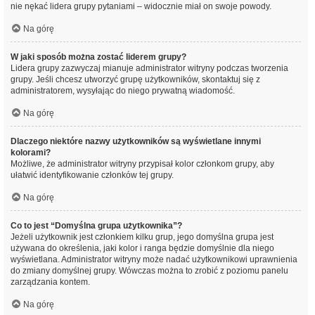
nie nękać lidera grupy pytaniami – widocznie miał on swoje powody.
Na górę
W jaki sposób można zostać liderem grupy?
Lidera grupy zazwyczaj mianuje administrator witryny podczas tworzenia
grupy. Jeśli chcesz utworzyć grupę użytkowników, skontaktuj się z
administratorem, wysyłając do niego prywatną wiadomość.
Na górę
Dlaczego niektóre nazwy użytkowników są wyświetlane innymi
kolorami?
Możliwe, że administrator witryny przypisał kolor członkom grupy, aby
ułatwić identyfikowanie członków tej grupy.
Na górę
Co to jest “Domyślna grupa użytkownika”?
Jeżeli użytkownik jest członkiem kilku grup, jego domyślna grupa jest
używana do określenia, jaki kolor i ranga będzie domyślnie dla niego
wyświetlana. Administrator witryny może nadać użytkownikowi uprawnienia
do zmiany domyślnej grupy. Wówczas można to zrobić z poziomu panelu
zarządzania kontem.
Na górę