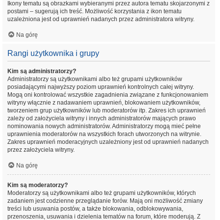
Ikony tematu są obrazkami wybieranymi przez autora tematu skojarzonymi z
postami – sugerują ich treść. Możliwość korzystania z ikon tematu
uzależniona jest od uprawnień nadanych przez administratora witryny.
Na górę
Rangi użytkownika i grupy
Kim są administratorzy?
Administratorzy są użytkownikami albo też grupami użytkowników
posiadającymi najwyższy poziom uprawnień kontrolnych całej witryny.
Mogą oni kontrolować wszystkie zagadnienia związane z funkcjonowaniem
witryny włącznie z nadawaniem uprawnień, blokowaniem użytkowników,
tworzeniem grup użytkowników lub moderatorów itp. Zakres ich uprawnień
zależy od założyciela witryny i innych administratorów mających prawo
nominowania nowych administratorów. Administratorzy mogą mieć pełne
uprawnienia moderatorów na wszystkich forach utworzonych na witrynie.
Zakres uprawnień moderacyjnych uzależniony jest od uprawnień nadanych
przez założyciela witryny.
Na górę
Kim są moderatorzy?
Moderatorzy są użytkownikami albo też grupami użytkowników, których
zadaniem jest codzienne przeglądanie forów. Mają oni możliwość zmiany
treści lub usuwania postów, a także blokowania, odblokowywania,
przenoszenia, usuwania i dzielenia tematów na forum, które moderują. Z