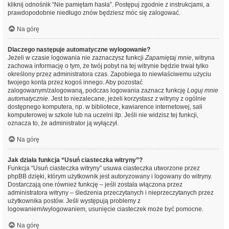
kliknij odnośnik “Nie pamiętam hasła”. Postępuj zgodnie z instrukcjami, a
prawdopodobnie niedługo znów będziesz móc się zalogować.
Na górę
Dlaczego następuje automatyczne wylogowanie?
Jeżeli w czasie logowania nie zaznaczysz funkcji
Zapamiętaj mnie
, witryna
zachowa informację o tym, że twój pobyt na tej witrynie będzie trwał tylko
określony przez administratora czas. Zapobiega to niewłaściwemu użyciu
twojego konta przez kogoś innego. Aby pozostać
zalogowanym/zalogowaną, podczas logowania zaznacz funkcję
Loguj mnie
automatycznie
. Jest to niezalecane, jeżeli korzystasz z witryny z ogólnie
dostępnego komputera, np. w bibliotece, kawiarence internetowej, sali
komputerowej w szkole lub na uczelni itp. Jeśli nie widzisz tej funkcji,
oznacza to, że administrator ją wyłączył.
Na górę
Jak działa funkcja “Usuń ciasteczka witryny”?
Funkcja “Usuń ciasteczka witryny” usuwa ciasteczka utworzone przez
phpBB dzięki, którym użytkownik jest autoryzowany i logowany do witryny.
Dostarczają one również funkcję – jeśli została włączona przez
administratora witryny – śledzenia przeczytanych i nieprzeczytanych przez
użytkownika postów. Jeśli występują problemy z
logowaniem/wylogowaniem, usunięcie ciasteczek może być pomocne.
Na górę