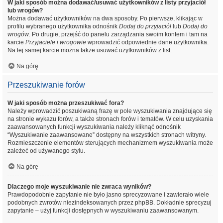
W jaki sposób można dodawać/usuwać użytkowników z listy przyjaciół
lub wrogów?
Można dodawać użytkowników na dwa sposoby. Po pierwsze, klikając w
profilu wybranego użytkownika odnośnik
Dodaj do przyjaciół
lub
Dodaj do
wrogów
. Po drugie, przejść do panelu zarządzania swoim kontem i tam na
karcie
Przyjaciele i wrogowie
wprowadzić odpowiednie dane użytkownika.
Na tej samej karcie można także usuwać użytkowników z list.
Na górę
Przeszukiwanie forów
W jaki sposób można przeszukiwać fora?
Należy wprowadzić poszukiwaną frazę w pole wyszukiwania znajdujące się
na stronie wykazu forów, a także stronach forów i tematów. W celu uzyskania
zaawansowanych funkcji wyszukiwania należy kliknąć odnośnik
“Wyszukiwanie zaawansowane” dostępny na wszystkich stronach witryny.
Rozmieszczenie elementów sterujących mechanizmem wyszukiwania może
zależeć od używanego stylu.
Na górę
Dlaczego moje wyszukiwanie nie zwraca wyników?
Prawdopodobnie zapytanie nie było jasno sprecyzowane i zawierało wiele
podobnych zwrotów niezindeksowanych przez phpBB. Dokładnie sprecyzuj
zapytanie – użyj funkcji dostępnych w wyszukiwaniu zaawansowanym.