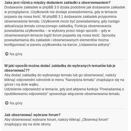
Jaka jest różnica między dodaniem zakładki a obserwowaniem?
Dodawanie zakładek w phpBB 3.0 działa podobnie jak dodawanie zakładek
w przeglądarce. Użytkownik nie dostaje powiadomienia, gdy w temacie
pojawia się nowa treść. W phpBB 3.1 dodawanie zakładek przypomina
obserwowanie tematu. Użytkownik może być powiadamiany, gdy nastąpi
aktualizacja tematu oznaczonego zakładką. Funkcja obserwowania
powiadamia użytkownika – w wybrany przez niego sposób – gdy w
obserwowanym temacie bądź forum pojawiła się nowa treść. Sposoby
powiadamiania dla zakładek i obserwowanych elementów można
konfigurować w panelu użytkownika na karcie „Ustawienia witryny”.
Na górę
W jaki sposób można dodać zakładkę do wybranych tematów lub je
obserwować??
Aby dodać zakładkę do wybranego tematu lub go obserwować, należy
kliknąć odpowiedni odnośnik w menu “Narzędzia tematu” znajdujące się na
górze i na dole wątku.
Udzielenie odpowiedzi w temacie, gdy jest aktywna funkcja “Powiadamiaj o
opublikowaniu odpowiedzi” spowoduje włączenie obserwowania tematu.
Na górę
Jak obserwować wybrane forum?
Aby obserwować wybrane forum, należy kliknąć „Obserwuj forum”
znajdujący się na dole strony.