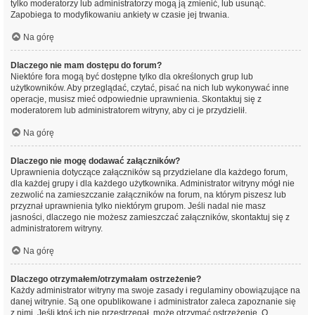
tylko moderatorzy lub administratorzy mogą ją zmienić, lub usunąć.
Zapobiega to modyfikowaniu ankiety w czasie jej trwania.
Na górę
Dlaczego nie mam dostępu do forum?
Niektóre fora mogą być dostępne tylko dla określonych grup lub
użytkowników. Aby przeglądać, czytać, pisać na nich lub wykonywać inne
operacje, musisz mieć odpowiednie uprawnienia. Skontaktuj się z
moderatorem lub administratorem witryny, aby ci je przydzielił.
Na górę
Dlaczego nie mogę dodawać załączników?
Uprawnienia dotyczące załączników są przydzielane dla każdego forum,
dla każdej grupy i dla każdego użytkownika. Administrator witryny mógł nie
zezwolić na zamieszczanie załączników na forum, na którym piszesz lub
przyznał uprawnienia tylko niektórym grupom. Jeśli nadal nie masz
jasności, dlaczego nie możesz zamieszczać załączników, skontaktuj się z
administratorem witryny.
Na górę
Dlaczego otrzymałem/otrzymałam ostrzeżenie?
Każdy administrator witryny ma swoje zasady i regulaminy obowiązujące na
danej witrynie. Są one opublikowane i administrator zaleca zapoznanie się
z nimi. Jeśli ktoś ich nie przestrzegał, może otrzymać ostrzeżenie. O