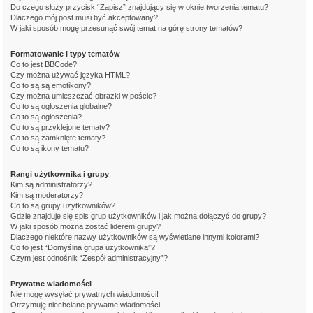
Do czego służy przycisk “Zapisz” znajdujący się w oknie tworzenia tematu?
Dlaczego mój post musi być akceptowany?
W jaki sposób mogę przesunąć swój temat na górę strony tematów?
Formatowanie i typy tematów
Co to jest BBCode?
Czy można używać języka HTML?
Co to są są emotikony?
Czy można umieszczać obrazki w poście?
Co to są ogłoszenia globalne?
Co to są ogłoszenia?
Co to są przyklejone tematy?
Co to są zamknięte tematy?
Co to są ikony tematu?
Rangi użytkownika i grupy
Kim są administratorzy?
Kim są moderatorzy?
Co to są grupy użytkowników?
Gdzie znajduje się spis grup użytkowników i jak można dołączyć do grupy?
W jaki sposób można zostać liderem grupy?
Dlaczego niektóre nazwy użytkowników są wyświetlane innymi kolorami?
Co to jest “Domyślna grupa użytkownika”?
Czym jest odnośnik “Zespół administracyjny”?
Prywatne wiadomości
Nie mogę wysyłać prywatnych wiadomości!
Otrzymuję niechciane prywatne wiadomości!