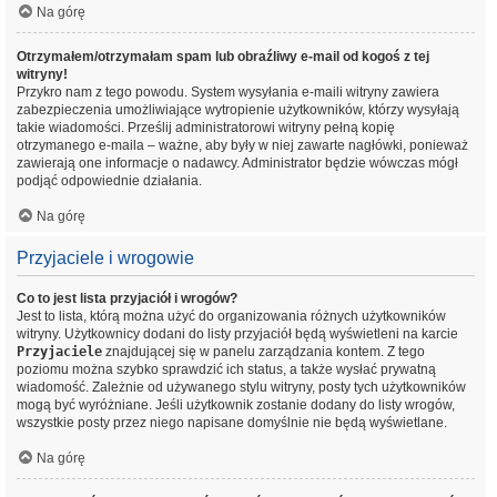
Na górę
Otrzymałem/otrzymałam spam lub obraźliwy e-mail od kogoś z tej
witryny!
Przykro nam z tego powodu. System wysyłania e-maili witryny zawiera
zabezpieczenia umożliwiające wytropienie użytkowników, którzy wysyłają
takie wiadomości. Prześlij administratorowi witryny pełną kopię
otrzymanego e-maila – ważne, aby były w niej zawarte nagłówki, ponieważ
zawierają one informacje o nadawcy. Administrator będzie wówczas mógł
podjąć odpowiednie działania.
Na górę
Przyjaciele i wrogowie
Co to jest lista przyjaciół i wrogów?
Jest to lista, którą można użyć do organizowania różnych użytkowników
witryny. Użytkownicy dodani do listy przyjaciół będą wyświetleni na karcie
Przyjaciele
znajdującej się w panelu zarządzania kontem. Z tego
poziomu można szybko sprawdzić ich status, a także wysłać prywatną
wiadomość. Zależnie od używanego stylu witryny, posty tych użytkowników
mogą być wyróżniane. Jeśli użytkownik zostanie dodany do listy wrogów,
wszystkie posty przez niego napisane domyślnie nie będą wyświetlane.
Na górę