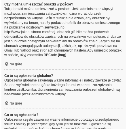
Czy można umieszczać obrazki w poście?
Tak, obrazki można umieszczać w postach. Jeśli administrator włączył
możliwość zamieszczania załączników, można wgrać obrazek
bezpośrednio na witrynę. Jeśli ta funkcja nie działa, aby obrazek był
wyświetlany na forum, należy podać odnośnik do obrazka umieszczonego
na publicznie dostępnym serwerze, np.
http://www.jakas_strona.com/moj_obrazek.gif. Nie można podawać
odnośników do obrazków zapisanych na prywatnym komputerze, chyba że
jest publicznie dostępnym serwerem ani do obrazków znajdujących się na
stronach wymagających autoryzacji, takich jak, np. skrzynki pocztowe na
Gmail lub Yahoo! oraz stronach chronionych hasłem. Aby umieścić obrazek
w poście, użyj znacznika BBCode
[img]
.
Na górę
Co to są ogłoszenia globalne?
Ogłoszenia globalne zawierają ważne informacje i należy zawsze je czytać.
Są one wyświetlane na górze każdego forum i w panelu zarządzania
kontem użytkownika. Uprawnienia zamieszczania ogłoszeń globalnych są
nadawane przez administratora witryny.
Na górę
Co to są ogłoszenia?
Ogłoszenia często zawierają ważne informacje dotyczące przeglądanego
forum i należy je przeczytać, gdy tylko jest to możliwe. Ogłoszenia są
wyświetlane na górze każdej strony forum, w którym zostały napisane.