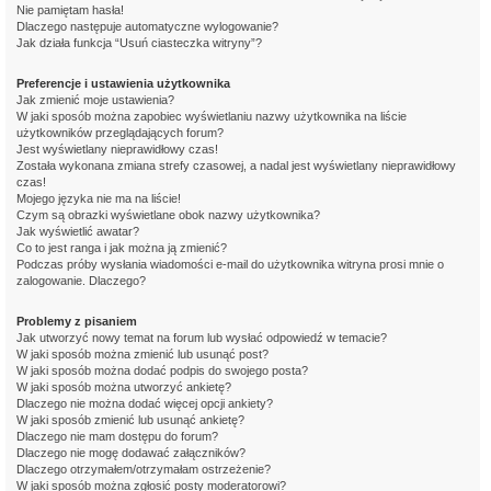
Nie pamiętam hasła!
Dlaczego następuje automatyczne wylogowanie?
Jak działa funkcja “Usuń ciasteczka witryny”?
Preferencje i ustawienia użytkownika
Jak zmienić moje ustawienia?
W jaki sposób można zapobiec wyświetlaniu nazwy użytkownika na liście
użytkowników przeglądających forum?
Jest wyświetlany nieprawidłowy czas!
Została wykonana zmiana strefy czasowej, a nadal jest wyświetlany nieprawidłowy
czas!
Mojego języka nie ma na liście!
Czym są obrazki wyświetlane obok nazwy użytkownika?
Jak wyświetlić awatar?
Co to jest ranga i jak można ją zmienić?
Podczas próby wysłania wiadomości e-mail do użytkownika witryna prosi mnie o
zalogowanie. Dlaczego?
Problemy z pisaniem
Jak utworzyć nowy temat na forum lub wysłać odpowiedź w temacie?
W jaki sposób można zmienić lub usunąć post?
W jaki sposób można dodać podpis do swojego posta?
W jaki sposób można utworzyć ankietę?
Dlaczego nie można dodać więcej opcji ankiety?
W jaki sposób zmienić lub usunąć ankietę?
Dlaczego nie mam dostępu do forum?
Dlaczego nie mogę dodawać załączników?
Dlaczego otrzymałem/otrzymałam ostrzeżenie?
W jaki sposób można zgłosić posty moderatorowi?