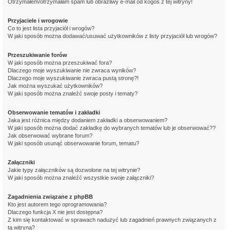
Otrzymałem/otrzymałam spam lub obraźliwy e-mail od kogoś z tej witryny!
Przyjaciele i wrogowie
Co to jest lista przyjaciół i wrogów?
W jaki sposób można dodawać/usuwać użytkowników z listy przyjaciół lub wrogów?
Przeszukiwanie forów
W jaki sposób można przeszukiwać fora?
Dlaczego moje wyszukiwanie nie zwraca wyników?
Dlaczego moje wyszukiwanie zwraca pustą stronę?!
Jak można wyszukać użytkowników?
W jaki sposób można znaleźć swoje posty i tematy?
Obserwowanie tematów i zakładki
Jaka jest różnica między dodaniem zakładki a obserwowaniem?
W jaki sposób można dodać zakładkę do wybranych tematów lub je obserwować??
Jak obserwować wybrane forum?
W jaki sposób usunąć obserwowanie forum, tematu?
Załączniki
Jakie typy załączników są dozwolone na tej witrynie?
W jaki sposób można znaleźć wszystkie swoje załączniki?
Zagadnienia związane z phpBB
Kto jest autorem tego oprogramowania?
Dlaczego funkcja X nie jest dostępna?
Z kim się kontaktować w sprawach nadużyć lub zagadnień prawnych związanych z
tą witryną?