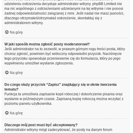
udzieleniu ostrzeżenia decyduje administrator witryny. phpBB Limited nie
ma nic wspólnego z ostrzeżeniami udzielanymi na tej witrynie i nie ponosi
żadnej odpowiedzialności związanej z nimi. Jeśli nadal nie masz jasności,
dlaczego otrzymałeś/otrzymałaś ostrzeżenie, skontaktuj się z
administratorem witryny.
Na górę
W jaki sposób można zgłosić posty moderatorowi?
Jeśli administrator na to zezwolił, w prawym górnym rogu treści posta, który
chcesz zgłosić, powinien być widoczny odpowiedni przycisk. Naciśnięcie
tego przycisku spowoduje przeniesienie cię do formularza, który po jego
wypełnieniu umożliwi wysłanie zgłoszenia.
Na górę
Do czego służy przycisk “Zapisz” znajdujący się w oknie tworzenia
tematu?
Funkcja ta umożliwia zapisanie kopii roboczej i dokończenie pisania oraz
wysłanie w późniejszym czasie. Zapisaną kopię roboczą można wczytać z
poziomu panelu użytkownika.
Na górę
Dlaczego mój post musi być akceptowany?
Administrator witryny mógł zadecydować, że posty na danym forum