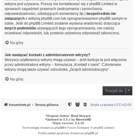
witryna jest używana. Proszę nie kontaktować się z phpBB Limited w
sprawach zagadnień prawnych (wstrzymania i zaniechania,
odpowiedzialności, szkalujących komentarzy itp.)
bezpośrednio nie
związanych
z witryną phpBB.com lub oprogramowaniem phpBB samym w
sobie. Jeśli do phpBB Limited zostanie wysłana wiadomość dotycząca
innych podmiotów
używających tego oprogramowania, nie należy
oczekiwać odpowiedzi, lub zostanie udzielona odpowiedź lakoniczna.
Na górę
Jak nawiązać kontakt z administratorem witryny?
Wszyscy użytkownicy witryny mogą używać – jeśli funkcja ta jest włączona
przez administratora witryny – formularza „Kontakt z nami”. Członkowie
witryny mogą także używać odnośnika „Zespół administracyjny”.
Na górę
Przejdź do
forumlotek.pl
Strona główna
Strefa czasowa
UTC+02:00
*
Original Author:
Brad Veryard
*
Updated to 3.3.x by
MannixMD
*
Style version: 3.4.10
Technologię dostarcza
phpBB
® Forum Software © phpBB Limited
Polski pakiet językowy dostarcza
phpBB.pl