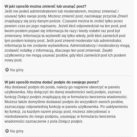
W jaki sposób można zmienić lub usunąć post?
Jeśli nie jesteś administratorem lub moderatorem, możesz zmieniać i
usuwać tylko swoje posty. Możesz zmienić post, naciskając przycisk
Zmień
znajdujący się przy danym poście. Czasami można to zrobić tylko przez
pewien czas po jego napisaniu. Jeżeli ktoś odpowiedział na ten post, pod
twoim postem pojawi się informacja ile razy i kiedy ostatni raz post był
zmieniany. Informacja ta wyświetli się tylko wtedy, jeśli ktoś zamieścił pod
tym postem kolejny post. Jeśli post zmienił moderator lub administrator,
informacja ta nie zostanie wyświetlona. Administratorzy i moderatorzy mogą
zostawić notatkę z informacją, dlaczego ten post zmieniali. Zwykli
użytkownicy nie mogą usuwać postów, gdy ktoś zamieścił pod ich postem
nowy post.
Na górę
W jaki sposób można dodać podpis do swojego posta?
Aby dodawać podpis do posta, należy go najpierw utworzyć w panelu
użytkownika. Aby dołączyć do danej wiadomości swój podpis, zaznacz
funkcję
Dołącz podpis
znajdującą się w formularzu tworzenia wiadomości.
Możesz także domyślnie dodawać podpis do wszystkich swoich postów,
zaznaczając odpowiednią funkcję w panelu użytkownika. Po uaktywnieniu
tej funkcji, za każdym razem pisząc post, możesz zdecydować o
niedodawaniu do niego podpisu, usuwając w formularzu tworzenia
wiadomości zaznaczenie z pola
Dołącz podpis
.
Na górę