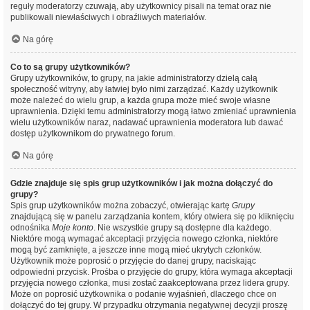
reguły moderatorzy czuwają, aby użytkownicy pisali na temat oraz nie
publikowali niewłaściwych i obraźliwych materiałów.
Na górę
Co to są grupy użytkowników?
Grupy użytkowników, to grupy, na jakie administratorzy dzielą całą
społeczność witryny, aby łatwiej było nimi zarządzać. Każdy użytkownik
może należeć do wielu grup, a każda grupa może mieć swoje własne
uprawnienia. Dzięki temu administratorzy mogą łatwo zmieniać uprawnienia
wielu użytkowników naraz, nadawać uprawnienia moderatora lub dawać
dostęp użytkownikom do prywatnego forum.
Na górę
Gdzie znajduje się spis grup użytkowników i jak można dołączyć do
grupy?
Spis grup użytkowników można zobaczyć, otwierając kartę
Grupy
znajdującą się w panelu zarządzania kontem, który otwiera się po kliknięciu
odnośnika
Moje konto
. Nie wszystkie grupy są dostępne dla każdego.
Niektóre mogą wymagać akceptacji przyjęcia nowego członka, niektóre
mogą być zamknięte, a jeszcze inne mogą mieć ukrytych członków.
Użytkownik może poprosić o przyjęcie do danej grupy, naciskając
odpowiedni przycisk. Prośba o przyjęcie do grupy, która wymaga akceptacji
przyjęcia nowego członka, musi zostać zaakceptowana przez lidera grupy.
Może on poprosić użytkownika o podanie wyjaśnień, dlaczego chce on
dołączyć do tej grupy. W przypadku otrzymania negatywnej decyzji proszę