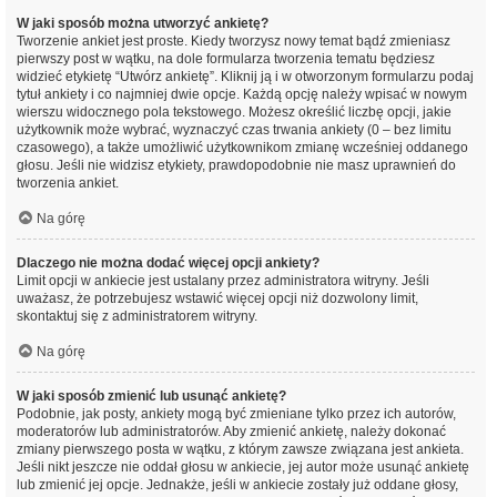
W jaki sposób można utworzyć ankietę?
Tworzenie ankiet jest proste. Kiedy tworzysz nowy temat bądź zmieniasz
pierwszy post w wątku, na dole formularza tworzenia tematu będziesz
widzieć etykietę “Utwórz ankietę”. Kliknij ją i w otworzonym formularzu podaj
tytuł ankiety i co najmniej dwie opcje. Każdą opcję należy wpisać w nowym
wierszu widocznego pola tekstowego. Możesz określić liczbę opcji, jakie
użytkownik może wybrać, wyznaczyć czas trwania ankiety (0 – bez limitu
czasowego), a także umożliwić użytkownikom zmianę wcześniej oddanego
głosu. Jeśli nie widzisz etykiety, prawdopodobnie nie masz uprawnień do
tworzenia ankiet.
Na górę
Dlaczego nie można dodać więcej opcji ankiety?
Limit opcji w ankiecie jest ustalany przez administratora witryny. Jeśli
uważasz, że potrzebujesz wstawić więcej opcji niż dozwolony limit,
skontaktuj się z administratorem witryny.
Na górę
W jaki sposób zmienić lub usunąć ankietę?
Podobnie, jak posty, ankiety mogą być zmieniane tylko przez ich autorów,
moderatorów lub administratorów. Aby zmienić ankietę, należy dokonać
zmiany pierwszego posta w wątku, z którym zawsze związana jest ankieta.
Jeśli nikt jeszcze nie oddał głosu w ankiecie, jej autor może usunąć ankietę
lub zmienić jej opcje. Jednakże, jeśli w ankiecie zostały już oddane głosy,