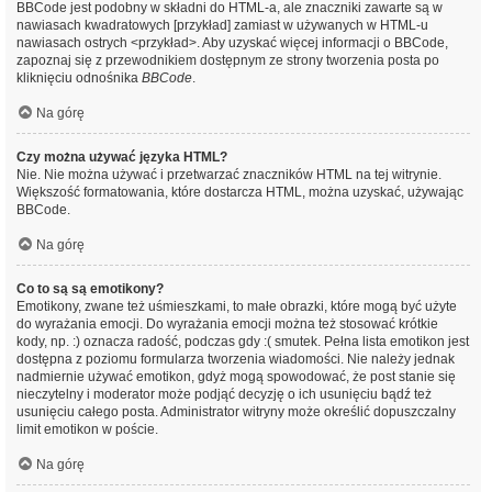
BBCode jest podobny w składni do HTML-a, ale znaczniki zawarte są w
nawiasach kwadratowych [przykład] zamiast w używanych w HTML-u
nawiasach ostrych <przykład>. Aby uzyskać więcej informacji o BBCode,
zapoznaj się z przewodnikiem dostępnym ze strony tworzenia posta po
kliknięciu odnośnika
BBCode
.
Na górę
Czy można używać języka HTML?
Nie. Nie można używać i przetwarzać znaczników HTML na tej witrynie.
Większość formatowania, które dostarcza HTML, można uzyskać, używając
BBCode.
Na górę
Co to są są emotikony?
Emotikony, zwane też uśmieszkami, to małe obrazki, które mogą być użyte
do wyrażania emocji. Do wyrażania emocji można też stosować krótkie
kody, np. :) oznacza radość, podczas gdy :( smutek. Pełna lista emotikon jest
dostępna z poziomu formularza tworzenia wiadomości. Nie należy jednak
nadmiernie używać emotikon, gdyż mogą spowodować, że post stanie się
nieczytelny i moderator może podjąć decyzję o ich usunięciu bądź też
usunięciu całego posta. Administrator witryny może określić dopuszczalny
limit emotikon w poście.
Na górę