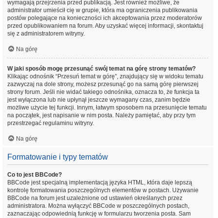
wymagają przejrzenia przed publikacją. Jest również możliwe, że
administrator umieścił cię w grupie, która ma ograniczenia publikowania
postów polegające na konieczności ich akceptowania przez moderatorów
przed opublikowaniem na forum. Aby uzyskać więcej informacji, skontaktuj
się z administratorem witryny.
Na górę
W jaki sposób mogę przesunąć swój temat na górę strony tematów?
Klikając odnośnik “Przesuń temat w górę”, znajdujący się w widoku tematu
zazwyczaj na dole strony, możesz przesunąć go na samą górę pierwszej
strony forum. Jeśli nie widać takiego odnośnika, oznacza to, że funkcja ta
jest wyłączona lub nie upłynął jeszcze wymagany czas, zanim będzie
możliwe użycie tej funkcji. Innym, łatwym sposobem na przesunięcie tematu
na początek, jest napisanie w nim posta. Należy pamiętać, aby przy tym
przestrzegać regulaminu witryny.
Na górę
Formatowanie i typy tematów
Co to jest BBCode?
BBCode jest specjalną implementacją języka HTML, która daje lepszą
kontrolę formatowania poszczególnych elementów w postach. Używanie
BBCode na forum jest uzależnione od ustawień określanych przez
administratora. Można wyłączyć BBCode w poszczególnych postach,
zaznaczając odpowiednią funkcję w formularzu tworzenia posta. Sam