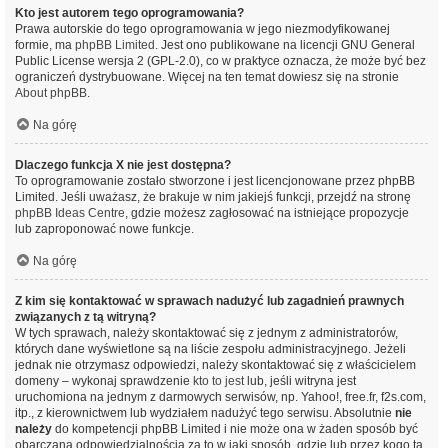
Kto jest autorem tego oprogramowania?
Prawa autorskie do tego oprogramowania w jego niezmodyfikowanej
formie, ma
phpBB Limited
. Jest ono publikowane na licencji GNU General
Public License wersja 2 (GPL-2.0), co w praktyce oznacza, że może być bez
ograniczeń dystrybuowane. Więcej na ten temat dowiesz się na stronie
About phpBB
.
Na górę
Dlaczego funkcja X nie jest dostępna?
To oprogramowanie zostało stworzone i jest licencjonowane przez phpBB
Limited. Jeśli uważasz, że brakuje w nim jakiejś funkcji, przejdź na stronę
phpBB Ideas Centre
, gdzie możesz zagłosować na istniejące propozycje
lub zaproponować nowe funkcje.
Na górę
Z kim się kontaktować w sprawach nadużyć lub zagadnień prawnych
związanych z tą witryną?
W tych sprawach, należy skontaktować się z jednym z administratorów,
których dane wyświetlone są na liście zespołu administracyjnego. Jeżeli
jednak nie otrzymasz odpowiedzi, należy skontaktować się z właścicielem
domeny – wykonaj sprawdzenie
kto to jest
lub, jeśli witryna jest
uruchomiona na jednym z darmowych serwisów, np. Yahoo!, free.fr, f2s.com,
itp., z kierownictwem lub wydziałem nadużyć tego serwisu. Absolutnie
nie
należy
do kompetencji phpBB Limited i nie może ona w żaden sposób być
obarczana odpowiedzialnością za to w jaki sposób, gdzie lub przez kogo ta