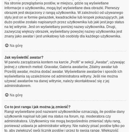
Na stronie przeglądania postów, w miejscu, gdzie są wyświetlane
informacje o użytkowniku, mogą być wyświetlane dwa obrazki. Pierwszy
obrazek jest skojarzony z rangą użytkownika. W zależności od używanego
stylu jest on w formie gwiazdek, kwadracików lub kropek pokazujących, jak
dużo postów zostało napisanych przez użytkownika lub jaki jest jego status
na tej witrynie. Jest on wyświetlany poniżej nazwy użytkownika. Drugi,
zazwyczaj większy obrazek, wyświetlany powyżej nazwy użytkownika jest
znany jako awatar i jest unikatowy lub osobisty dla każdego użytkownika.
Na górę
Jak wyświetlić awatar?
W panelu zarządzania kontem na karcie „Profil” w sekcji „Awatar”, używając
jednej z czterech metod: Gravatar, Galeria awatarów, Zdalny awatar lub
Prześlij awatar, można dodać awatar. Wyświetlanie awatarów i sposób ich
wyświetlania są uzależnione od administratora witryny. Jeśli nie można
używać awatarów na danej witrynie, należy skontaktować się z jej
administratorem.
Na górę
Co to jest ranga i jak można ją zmienić?
Rangi wyświetlane pod nazwami użytkowników oznaczają, ile postów dany
użytkownik napisał lub jaki ma status na forum, np. moderatora czy
administratora. Użytkownicy nie mogą bezpośrednio zmieniać stylu rang,
ponieważ ustawia je administrator witryny. Nie należy pisać postów tylko po
to, aby zwiększyć swój licznik postów i przez to swoją rangę. Większość