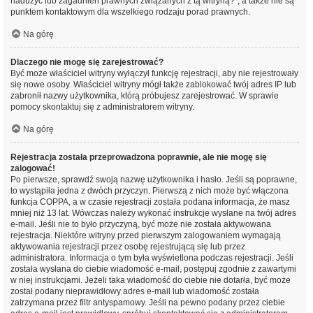
nadużyć lub zagadnień prawnych związanych z tą witryną?”, a także nie są
punktem kontaktowym dla wszelkiego rodzaju porad prawnych.
Na górę
Dlaczego nie mogę się zarejestrować?
Być może właściciel witryny wyłączył funkcję rejestracji, aby nie rejestrowały
się nowe osoby. Właściciel witryny mógł także zablokować twój adres IP lub
zabronił nazwy użytkownika, którą próbujesz zarejestrować. W sprawie
pomocy skontaktuj się z administratorem witryny.
Na górę
Rejestracja została przeprowadzona poprawnie, ale nie mogę się
zalogować!
Po pierwsze, sprawdź swoją nazwę użytkownika i hasło. Jeśli są poprawne,
to wystąpiła jedna z dwóch przyczyn. Pierwszą z nich może być włączona
funkcja COPPA, a w czasie rejestracji została podana informacja, że masz
mniej niż 13 lat. Wówczas należy wykonać instrukcje wysłane na twój adres
e-mail. Jeśli nie to było przyczyną, być może nie została aktywowana
rejestracja. Niektóre witryny przed pierwszym zalogowaniem wymagają
aktywowania rejestracji przez osobę rejestrującą się lub przez
administratora. Informacja o tym była wyświetlona podczas rejestracji. Jeśli
została wysłana do ciebie wiadomość e-mail, postępuj zgodnie z zawartymi
w niej instrukcjami. Jeżeli taka wiadomość do ciebie nie dotarła, być może
został podany nieprawidłowy adres e-mail lub wiadomość została
zatrzymana przez filtr antyspamowy. Jeśli na pewno podany przez ciebie