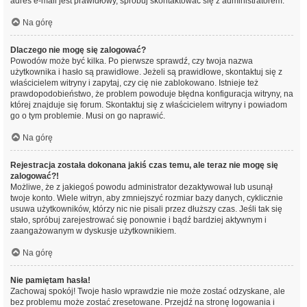
adres e-mail jest prawidłowy, spróbuj skontaktować się z administratorem.
Na górę
Dlaczego nie mogę się zalogować?
Powodów może być kilka. Po pierwsze sprawdź, czy twoja nazwa
użytkownika i hasło są prawidłowe. Jeżeli są prawidłowe, skontaktuj się z
właścicielem witryny i zapytaj, czy cię nie zablokowano. Istnieje też
prawdopodobieństwo, że problem powoduje błędna konfiguracja witryny, na
której znajduje się forum. Skontaktuj się z właścicielem witryny i powiadom
go o tym problemie. Musi on go naprawić.
Na górę
Rejestracja została dokonana jakiś czas temu, ale teraz nie mogę się
zalogować?!
Możliwe, że z jakiegoś powodu administrator dezaktywował lub usunął
twoje konto. Wiele witryn, aby zmniejszyć rozmiar bazy danych, cyklicznie
usuwa użytkowników, którzy nic nie pisali przez dłuższy czas. Jeśli tak się
stało, spróbuj zarejestrować się ponownie i bądź bardziej aktywnym i
zaangażowanym w dyskusje użytkownikiem.
Na górę
Nie pamiętam hasła!
Zachowaj spokój! Twoje hasło wprawdzie nie może zostać odzyskane, ale
bez problemu może zostać zresetowane. Przejdź na stronę logowania i