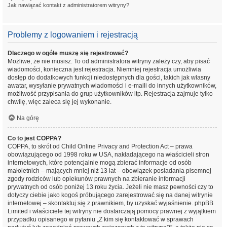
Jak nawiązać kontakt z administratorem witryny?
Problemy z logowaniem i rejestracją
Dlaczego w ogóle muszę się rejestrować?
Możliwe, że nie musisz. To od administratora witryny zależy czy, aby pisać
wiadomości, konieczna jest rejestracja. Niemniej rejestracja umożliwia
dostęp do dodatkowych funkcji niedostępnych dla gości, takich jak własny
awatar, wysyłanie prywatnych wiadomości i e-maili do innych użytkowników,
możliwość przypisania do grup użytkowników itp. Rejestracja zajmuje tylko
chwilę, więc zaleca się jej wykonanie.
Na górę
Co to jest COPPA?
COPPA, to skrót od Child Online Privacy and Protection Act – prawa
obowiązującego od 1998 roku w USA, nakładającego na właścicieli stron
internetowych, które potencjalnie mogą zbierać informacje od osób
małoletnich – mających mniej niż 13 lat – obowiązek posiadania pisemnej
zgody rodziców lub opiekunów prawnych na zbieranie informacji
prywatnych od osób poniżej 13 roku życia. Jeżeli nie masz pewności czy to
dotyczy ciebie jako kogoś próbującego zarejestrować się na danej witrynie
internetowej – skontaktuj się z prawnikiem, by uzyskać wyjaśnienie. phpBB
Limited i właściciele tej witryny nie dostarczają pomocy prawnej z wyjątkiem
przypadku opisanego w pytaniu „Z kim się kontaktować w sprawach