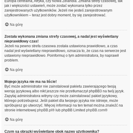
Europa centralna, Afryka, czy Nowa Zelandia. Zmiana strefy czasowej, tak
jak i większości ustawień, może zostać wykonana tylko przez
zarejestrowanych użytkowników. Jeżeli nie jesteś zarejestrowanym
użytkownikiem – teraz jest dobry moment, by się zarejestrować.
Na górę
Została wykonana zmiana strefy czasowej, a nadal jest wyświetlany
nieprawidłowy czas!
Jeżeli na pewno strefa czasowa została ustawiona prawidłowo, a czas
nadal jest wyświetlany nieprawidłowo, oznacza to, że czas na serwerze jest
ustawiony nieprawidłowo. Poinformuj o tym administratora, by naprawił
problem.
Na górę
Mojego języka nie ma na liście!
Być może administrator nie zainstalował pakietu zawierającego twoją
wersję językową albo nikt jeszcze nie przetłumaczył phpBB3 na twój język.
Zapytaj administratora witryny czy może zainstalować pakiet językowy,
którego potrzebujesz. Jeśli pakiet dla twojego języka nie istnieje, może
spróbujesz go utworzyć. Więcej informacji na ten temat można znaleźć na
stronie internetowej
phpBB.pl
® lub phpBB Limited
phpBB.com
®
Na górę
Czym są obrazki wyświetlane obok nazwy użytkownika?