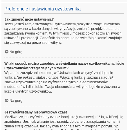
Preferencje i ustawienia użytkownika
Jak zmienić moje ustawienia?
Jeżeli jesteś zarejestrowanym użytkownikiem, wszystkie twoje ustawienia
są zapisywane w bazie danych witryny. Aby je zmienić, przejdź do panelu
zarządzania swoim kontem. W tym miejscu możesz dokonać zmian swoich
ustawień i preferencji. Odnośnik do panelu o nazwie “Moje konto” znajduje
się zazwyczaj na górze stron witryny.
Na górę
W jaki sposób można zapobiec wyświetlaniu nazwy użytkownika na liście
użytkowników przeglądających forum?
W panelu zarządzania kontem, w “Ustawieniach witryny” znajduje się
funkcja
Nie pokazuj statusu online
. Włącz tę funkcję, zaznaczając
Tak
.
Nazwa użytkownika będzie wyświetlana tylko dla administratorów,
moderatorów i dla ciebie. Twoja obecność na witrynie będzie wykazana w
liczbie ukrytych użytkowników.
Na górę
Jest wyświetlany nieprawidłowy czas!
Możliwe, że jest wyświetlany czas z innej strefy czasowej, niż ta, w której się
znajdujesz. Jeśli tak właśnie jest, przejdź do panelu zarządzania kontem i
zmień strefę czasową, tak aby była zgodna z twoim miejscem pobytu. Np.