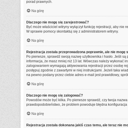
porad prawnych.
Na górę
Dlaczego nie mogę się zarejestrować?
Być może właściciel witryny wyłączył funkcję rejestracji, aby nie
W sprawie pomocy skontaktuj się z administratorem witryny.
Na górę
Rejestracja została przeprowadzona poprawnie, ale nie mogę 
Po pierwsze, sprawdź swoją nazwę użytkownika i hasło. Jeśli są 
informacja, że masz mniej niż 13 lat. Wówczas należy wykonać ins
zalogowaniem wymagają aktywowania rejestracji przez osobę rejest
postępuj zgodnie z zawartymi w niej instrukcjami. Jeżeli taka wi
na pewno podany przez ciebie adres e-mail jest prawidłowy, spró
Na górę
Dlaczego nie mogę się zalogować?
Powodów może być kilka. Po pierwsze sprawdź, czy twoja nazwa uży
prawdopodobieństwo, że problem powoduje błędna konfiguracja wit
Na górę
Rejestracja została dokonana jakiś czas temu, ale teraz nie m