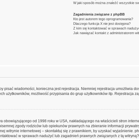
W jaki sposób można znaleźć wszystkie sw
Zagadnienia związane z phpBB
Kto jest autorem tego oprogramowania?
Dlaczego funkcja X nie jest dostępna?
Z kim się kontaktować w sprawach nadużyć
Jak nawiązać kontakt z administratorem wi
aby pisać wiadomości, konieczna jest rejestracja. Niemniej rejestracja umożliwia do
ch użytkowników, możliwość przypisania do grup użytkowników itp. Rejestracja zajm
awa obowiązującego od 1998 roku w USA, nakładającego na właścicieli stron intern
pisemnej zgody rodziców lub opiekunów prawnych na zbieranie informacji prywatny
ej witrynie internetowej – skontaktuj się z prawnikiem, by uzyskać wyjaśnienie. ph
ontaktować w sprawach nadużyć lub zagadnień prawnych związanych z tą witryną?”