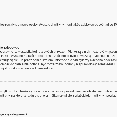
 rejestrowały się nowe osoby. Właściciel witryny mógł także zablokować twój adres I
się zalogować!
poprawne, to wystąpiła jedna z dwóch przyczyn. Pierwszą z nich może być włączon
trukcje wysłane na twój adres e-mail. Jeśli nie to było przyczyną, być może nie zo
rującą się lub przez administratora. Informacja o tym była wyświetlona podczas re
adomość do ciebie nie dotarła, być może został podany nieprawidłowy adres e-mail 
buj skontaktować się z administratorem.
tkownika i hasło są prawidłowe. Jeżeli są prawidłowe, skontaktuj się z właściciele
ryny, na której znajduje się forum. Skontaktuj się z właścicielem witryny i powia
ogę się zalogować?!