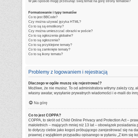
W jaki sposób mogę przesunąć swój temat na górę strony tematów?
Formatowanie i typy tematów
Co to jest BBCode?
Czy można używać języka HTML?
Co to są są emotikony?
Czy można umieszczać obrazki w poście?
Co to są ogłoszenia globalne?
Co to są ogłoszenia?
Co to są przyklejone tematy?
Co to są zamknięte tematy?
Co to są ikony tematu?
Problemy z logowaniem i rejestracją
Dlaczego w ogóle muszę się rejestrować?
Możliwe, że nie musisz. To od administratora witryny zależy czy, 
własny awatar, wysyłanie prywatnych wiadomości i e-maili do inny
Na górę
Co to jest COPPA?
COPPA, to skrót od Child Online Privacy and Protection Act – pr
małoletnich – mających mniej niż 13 lat – obowiązek posiadania 
to dotyczy ciebie jako kogoś próbującego zarejestrować się na dan
prawnej z wyjątkiem przypadku opisanego w pytaniu „Z kim się k