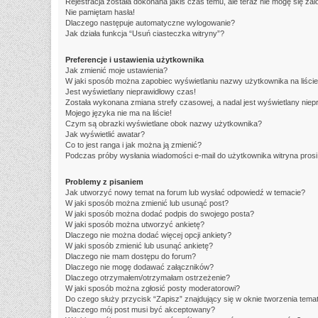
Rejestracja została dokonana jakiś czas temu, ale teraz nie mogę się za
Nie pamiętam hasła!
Dlaczego następuje automatyczne wylogowanie?
Jak działa funkcja “Usuń ciasteczka witryny”?
Preferencje i ustawienia użytkownika
Jak zmienić moje ustawienia?
W jaki sposób można zapobiec wyświetlaniu nazwy użytkownika na liści
Jest wyświetlany nieprawidłowy czas!
Została wykonana zmiana strefy czasowej, a nadal jest wyświetlany niep
Mojego języka nie ma na liście!
Czym są obrazki wyświetlane obok nazwy użytkownika?
Jak wyświetlić awatar?
Co to jest ranga i jak można ją zmienić?
Podczas próby wysłania wiadomości e-mail do użytkownika witryna pros
Problemy z pisaniem
Jak utworzyć nowy temat na forum lub wysłać odpowiedź w temacie?
W jaki sposób można zmienić lub usunąć post?
W jaki sposób można dodać podpis do swojego posta?
W jaki sposób można utworzyć ankietę?
Dlaczego nie można dodać więcej opcji ankiety?
W jaki sposób zmienić lub usunąć ankietę?
Dlaczego nie mam dostępu do forum?
Dlaczego nie mogę dodawać załączników?
Dlaczego otrzymałem/otrzymałam ostrzeżenie?
W jaki sposób można zgłosić posty moderatorowi?
Do czego służy przycisk “Zapisz” znajdujący się w oknie tworzenia tema
Dlaczego mój post musi być akceptowany?