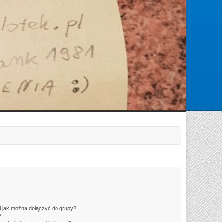
Zarejestruj się
Zaloguj się
 i jak można dołączyć do grupy?
?