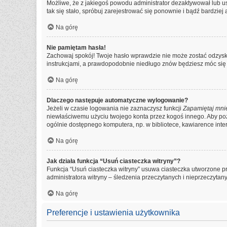
Możliwe, że z jakiegoś powodu administrator dezaktywował lub usu
tak się stało, spróbuj zarejestrować się ponownie i bądź bardz
Na górę
Nie pamiętam hasła!
Zachowaj spokój! Twoje hasło wprawdzie nie może zostać odzyska
instrukcjami, a prawdopodobnie niedługo znów będziesz móc się
Na górę
Dlaczego następuje automatyczne wylogowanie?
Jeżeli w czasie logowania nie zaznaczysz funkcji
Zapamiętaj mni
niewłaściwemu użyciu twojego konta przez kogoś innego. Aby 
ogólnie dostępnego komputera, np. w bibliotece, kawiarence interne
Na górę
Jak działa funkcja “Usuń ciasteczka witryny”?
Funkcja “Usuń ciasteczka witryny” usuwa ciasteczka utworzone pr
administratora witryny – śledzenia przeczytanych i nieprzeczyt
Na górę
Preferencje i ustawienia użytkownika