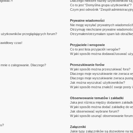
logować?!
Dlaczego niektóre nazwy użytkowników są 
Co to jest “Domyślna grupa użytkownika”?
Czym jest odnośnik “Zespół administracyjn
Prywatne wiadomości
Nie mogę wysyłać prywatnych wiadomości!
Otrzymuję niechciane prywatne wiadomości
e użytkowników przeglądających forum?
Otrzymałem/otrzymałam spam lub obraźliwy 
rawidłowy czas!
Przyjaciele i wrogowie
Co to jest lista przyjaciół i wrogów?
W jaki sposób można dodawać/usuwać użytk
Przeszukiwanie forów
i mnie o zalogowanie. Dlaczego?
W jaki sposób można przeszukiwać fora?
Dlaczego moje wyszukiwanie nie zwraca w
Dlaczego moje wyszukiwanie zwraca pustą
Jak można wyszukać użytkowników?
W jaki sposób można znaleźć swoje posty i
Obserwowanie tematów i zakładki
Jaka jest różnica między dodaniem zakład
W jaki sposób można dodać zakładkę do w
Jak obserwować wybrane forum?
W jaki sposób usunąć obserwowanie forum
tu?
Załączniki
Jakie typy załączników są dozwolone na tej