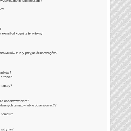
wyświetlane innymi kolorami?
y”?
!
e-mail od kogoś z tej witryny!
owników z listy przyjaciół lub wrogów?
yników?
 stronę?!
 tematy?
ki a obserwowaniem?
ybranych tematów lub je obserwować??
, tematu?
 witrynie?