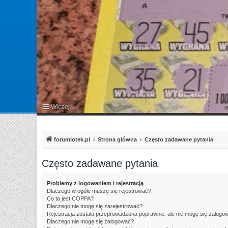
Więcej…
FAQ
forumlotek.pl
Strona główna
Często zadawane pytania
Często zadawane pytania
Problemy z logowaniem i rejestracją
Dlaczego w ogóle muszę się rejestrować?
Co to jest COPPA?
Dlaczego nie mogę się zarejestrować?
Rejestracja została przeprowadzona poprawnie, ale nie mogę się zalogo
Dlaczego nie mogę się zalogować?