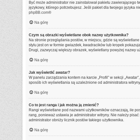
Być może administrator nie zainstalował pakietu zawierającego tw
językowy, którego potrzebujesz. Jeśli pakiet dla twojego języka n
phpBB.com
®
Na górę
Czym są obrazki wyświetlane obok nazwy użytkownika?
Na stronie przeglądania postów, w miejscu, gdzie są wyświetlan
stylu jest on w formie gwiazdek, kwadracików lub kropek pokazując
Drugi, zazwyczaj większy obrazek, wyświetlany powyżej nazwy uży
Na górę
Jak wyświetlić awatar?
W panelu zarządzania kontem na karcie „Profil” w sekcji „Awatar”
sposób ich wyświetlania są uzależnione od administratora witryny
Na górę
Co to jest ranga i jak można ją zmienić?
Rangi wyświetlane pod nazwami użytkowników oznaczają, ile post
rang, ponieważ ustawia je administrator witryny. Nie należy pisać 
administrator obniży licznik postów takiego użytkownika.
Na górę