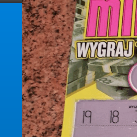
forumlotek.pl
Forum gier liczbowych