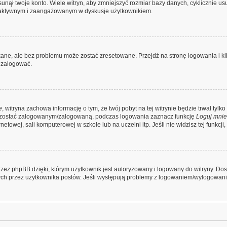
nął twoje konto. Wiele witryn, aby zmniejszyć rozmiar bazy danych, cyklicznie usuw
iej aktywnym i zaangażowanym w dyskusje użytkownikiem.
ne, ale bez problemu może zostać zresetowane. Przejdź na stronę logowania i kli
 zalogować.
e
, witryna zachowa informację o tym, że twój pobyt na tej witrynie będzie trwał tyl
pozostać zalogowanym/zalogowaną, podczas logowania zaznacz funkcję
Loguj mnie
towej, sali komputerowej w szkole lub na uczelni itp. Jeśli nie widzisz tej funkcji, 
zez phpBB dzięki, którym użytkownik jest autoryzowany i logowany do witryny. Dost
anych przez użytkownika postów. Jeśli występują problemy z logowaniem/wylogowa