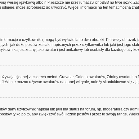
oją wersję językową albo nikt jeszcze nie przetłumaczył phpBB3 na twój język. Zap
ie istnieje, może spróbujesz go utworzyć. Więcej informacji na ten temat można zna
e informacje o użytkowniku, mogą być wyświetlane dwa obrazki. Pierwszy obrazek 
ych, jak dużo postów zostało napisanych przez użytkownika lub jaki jest jego stat
tkownika jest znany jako awatar i jest unikatowy lub osobisty dla każdego użytko
, używając jednej z czterech metod: Gravatar, Galeria awatarów, Zdalny awatar lub
. Jeśli nie można używać awatarów na danej witrynie, należy skontaktować się z je
ów dany użytkownik napisał lub jaki ma status na forum, np. moderatora czy admi
postów tylko po to, aby zwiększyć swój licznik postów i przez to swoją rangę. Większ