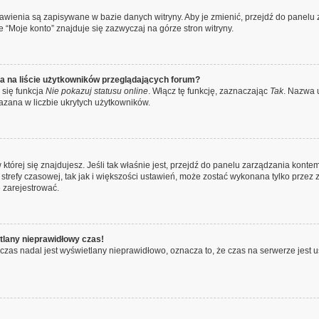
stawienia są zapisywane w bazie danych witryny. Aby je zmienić, przejdź do pane
 “Moje konto” znajduje się zazwyczaj na górze stron witryny.
a na liście użytkowników przeglądających forum?
 się funkcja
Nie pokazuj statusu online
. Włącz tę funkcję, zaznaczając
Tak
. Nazwa 
azana w liczbie ukrytych użytkowników.
 w której się znajdujesz. Jeśli tak właśnie jest, przejdź do panelu zarządzania kon
strefy czasowej, tak jak i większości ustawień, może zostać wykonana tylko przez 
 zarejestrować.
tlany nieprawidłowy czas!
czas nadal jest wyświetlany nieprawidłowo, oznacza to, że czas na serwerze jest u