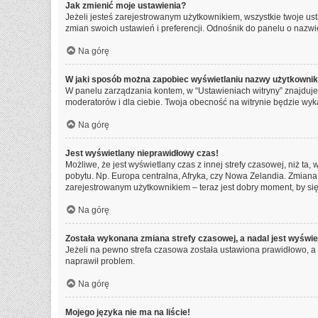
Jak zmienić moje ustawienia?
Jeżeli jesteś zarejestrowanym użytkownikiem, wszystkie twoje u
zmian swoich ustawień i preferencji. Odnośnik do panelu o nazwie
Na górę
W jaki sposób można zapobiec wyświetlaniu nazwy użytkownik
W panelu zarządzania kontem, w “Ustawieniach witryny” znajduje
moderatorów i dla ciebie. Twoja obecność na witrynie będzie wyk
Na górę
Jest wyświetlany nieprawidłowy czas!
Możliwe, że jest wyświetlany czas z innej strefy czasowej, niż ta,
pobytu. Np. Europa centralna, Afryka, czy Nowa Zelandia. Zmiana 
zarejestrowanym użytkownikiem – teraz jest dobry moment, by się
Na górę
Została wykonana zmiana strefy czasowej, a nadal jest wyświe
Jeżeli na pewno strefa czasowa została ustawiona prawidłowo, a 
naprawił problem.
Na górę
Mojego języka nie ma na liście!