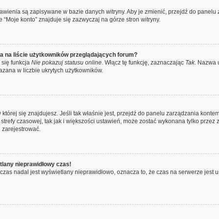
stawienia są zapisywane w bazie danych witryny. Aby je zmienić, przejdź do pane
 “Moje konto” znajduje się zazwyczaj na górze stron witryny.
a na liście użytkowników przeglądających forum?
 się funkcja
Nie pokazuj statusu online
. Włącz tę funkcję, zaznaczając
Tak
. Nazwa 
azana w liczbie ukrytych użytkowników.
 w której się znajdujesz. Jeśli tak właśnie jest, przejdź do panelu zarządzania kon
strefy czasowej, tak jak i większości ustawień, może zostać wykonana tylko przez 
 zarejestrować.
tlany nieprawidłowy czas!
czas nadal jest wyświetlany nieprawidłowo, oznacza to, że czas na serwerze jest u