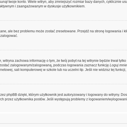
nął twoje konto. Wiele witryn, aby zmniejszyć rozmiar bazy danych, cyklicznie usuw
iej aktywnym i zaangażowanym w dyskusje użytkownikiem.
ne, ale bez problemu może zostać zresetowane. Przejdź na stronę logowania i kli
 zalogować.
e
, witryna zachowa informację o tym, że twój pobyt na tej witrynie będzie trwał tyl
pozostać zalogowanym/zalogowaną, podczas logowania zaznacz funkcję
Loguj mnie
towej, sali komputerowej w szkole lub na uczelni itp. Jeśli nie widzisz tej funkcji, 
zez phpBB dzięki, którym użytkownik jest autoryzowany i logowany do witryny. Dost
anych przez użytkownika postów. Jeśli występują problemy z logowaniem/wylogowa