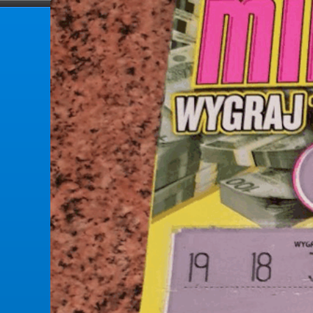
forumlotek.pl
Forum gier liczbowych