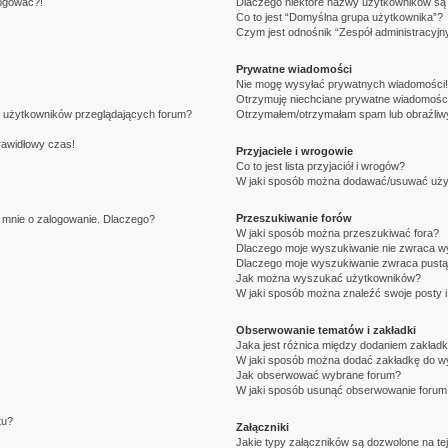
logować?!
Dlaczego niektóre nazwy użytkowników są 
Co to jest “Domyślna grupa użytkownika”?
Czym jest odnośnik “Zespół administracyjn
Prywatne wiadomości
Nie mogę wysyłać prywatnych wiadomości!
Otrzymuję niechciane prywatne wiadomości
e użytkowników przeglądających forum?
Otrzymałem/otrzymałam spam lub obraźliwy 
rawidłowy czas!
Przyjaciele i wrogowie
Co to jest lista przyjaciół i wrogów?
W jaki sposób można dodawać/usuwać użytk
Przeszukiwanie forów
i mnie o zalogowanie. Dlaczego?
W jaki sposób można przeszukiwać fora?
Dlaczego moje wyszukiwanie nie zwraca w
Dlaczego moje wyszukiwanie zwraca pustą
Jak można wyszukać użytkowników?
W jaki sposób można znaleźć swoje posty i
Obserwowanie tematów i zakładki
Jaka jest różnica między dodaniem zakład
W jaki sposób można dodać zakładkę do w
Jak obserwować wybrane forum?
W jaki sposób usunąć obserwowanie forum
tu?
Załączniki
Jakie typy załączników są dozwolone na tej