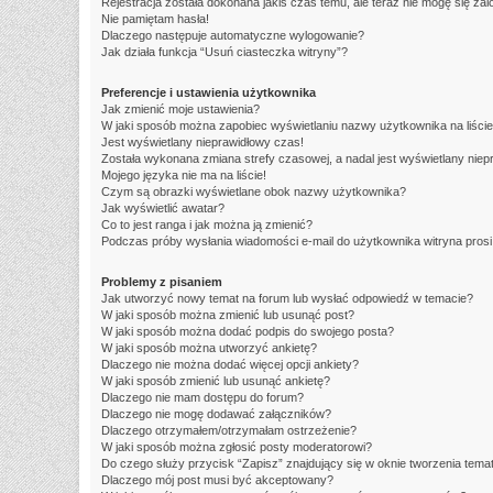
Rejestracja została dokonana jakiś czas temu, ale teraz nie mogę się za
Nie pamiętam hasła!
Dlaczego następuje automatyczne wylogowanie?
Jak działa funkcja “Usuń ciasteczka witryny”?
Preferencje i ustawienia użytkownika
Jak zmienić moje ustawienia?
W jaki sposób można zapobiec wyświetlaniu nazwy użytkownika na liści
Jest wyświetlany nieprawidłowy czas!
Została wykonana zmiana strefy czasowej, a nadal jest wyświetlany niep
Mojego języka nie ma na liście!
Czym są obrazki wyświetlane obok nazwy użytkownika?
Jak wyświetlić awatar?
Co to jest ranga i jak można ją zmienić?
Podczas próby wysłania wiadomości e-mail do użytkownika witryna pros
Problemy z pisaniem
Jak utworzyć nowy temat na forum lub wysłać odpowiedź w temacie?
W jaki sposób można zmienić lub usunąć post?
W jaki sposób można dodać podpis do swojego posta?
W jaki sposób można utworzyć ankietę?
Dlaczego nie można dodać więcej opcji ankiety?
W jaki sposób zmienić lub usunąć ankietę?
Dlaczego nie mam dostępu do forum?
Dlaczego nie mogę dodawać załączników?
Dlaczego otrzymałem/otrzymałam ostrzeżenie?
W jaki sposób można zgłosić posty moderatorowi?
Do czego służy przycisk “Zapisz” znajdujący się w oknie tworzenia tema
Dlaczego mój post musi być akceptowany?