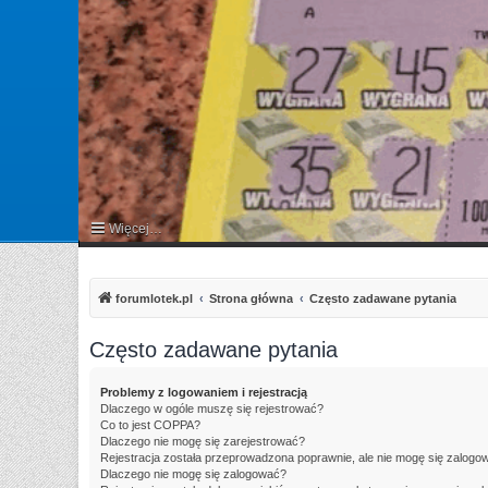
Więcej…
FAQ
forumlotek.pl
Strona główna
Często zadawane pytania
Często zadawane pytania
Problemy z logowaniem i rejestracją
Dlaczego w ogóle muszę się rejestrować?
Co to jest COPPA?
Dlaczego nie mogę się zarejestrować?
Rejestracja została przeprowadzona poprawnie, ale nie mogę się zalogo
Dlaczego nie mogę się zalogować?