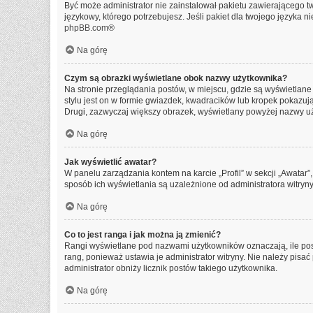
Być może administrator nie zainstalował pakietu zawierającego tw
językowy, którego potrzebujesz. Jeśli pakiet dla twojego języka n
phpBB.com
®
Na górę
Czym są obrazki wyświetlane obok nazwy użytkownika?
Na stronie przeglądania postów, w miejscu, gdzie są wyświetlan
stylu jest on w formie gwiazdek, kwadracików lub kropek pokazując
Drugi, zazwyczaj większy obrazek, wyświetlany powyżej nazwy uży
Na górę
Jak wyświetlić awatar?
W panelu zarządzania kontem na karcie „Profil” w sekcji „Awatar”
sposób ich wyświetlania są uzależnione od administratora witryny
Na górę
Co to jest ranga i jak można ją zmienić?
Rangi wyświetlane pod nazwami użytkowników oznaczają, ile post
rang, ponieważ ustawia je administrator witryny. Nie należy pisać 
administrator obniży licznik postów takiego użytkownika.
Na górę