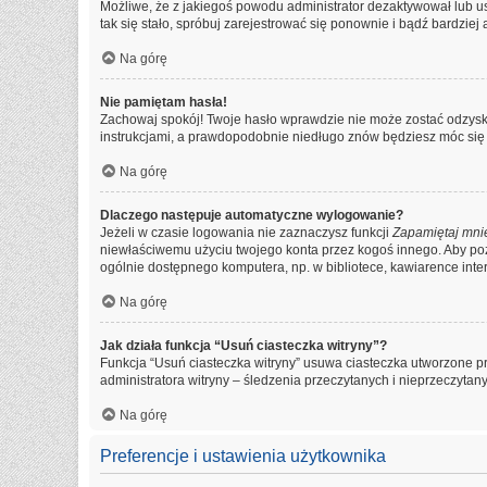
Możliwe, że z jakiegoś powodu administrator dezaktywował lub usu
tak się stało, spróbuj zarejestrować się ponownie i bądź bardz
Na górę
Nie pamiętam hasła!
Zachowaj spokój! Twoje hasło wprawdzie nie może zostać odzyska
instrukcjami, a prawdopodobnie niedługo znów będziesz móc się
Na górę
Dlaczego następuje automatyczne wylogowanie?
Jeżeli w czasie logowania nie zaznaczysz funkcji
Zapamiętaj mni
niewłaściwemu użyciu twojego konta przez kogoś innego. Aby 
ogólnie dostępnego komputera, np. w bibliotece, kawiarence interne
Na górę
Jak działa funkcja “Usuń ciasteczka witryny”?
Funkcja “Usuń ciasteczka witryny” usuwa ciasteczka utworzone pr
administratora witryny – śledzenia przeczytanych i nieprzeczyt
Na górę
Preferencje i ustawienia użytkownika