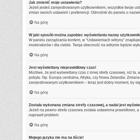
Jak zmienić moje ustawienia?
Jeżeli jesteś zarejestrowanym użytkownikiem, wszystkie twoje u
zmian swoich ustawień i preferencji. Odnośnik do panelu o nazwie
Na górę
W jaki sposób można zapobiec wyświetlaniu nazwy użytkownik
W panelu zarządzania kontem, w “Ustawieniach witryny” znajduje
moderatorów i dla ciebie. Twoja obecność na witrynie będzie wyk
Na górę
Jest wyświetlany nieprawidłowy czas!
Możliwe, że jest wyświetlany czas z innej strefy czasowej, niż ta,
pobytu. Np. Europa centralna, Afryka, czy Nowa Zelandia. Zmiana 
zarejestrowanym użytkownikiem – teraz jest dobry moment, by się
Na górę
Została wykonana zmiana strefy czasowej, a nadal jest wyświe
Jeżeli na pewno strefa czasowa została ustawiona prawidłowo, a 
naprawił problem.
Na górę
Mojego języka nie ma na liście!