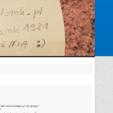
Zarejestruj się
Zaloguj się
 i jak można dołączyć do grupy?
?