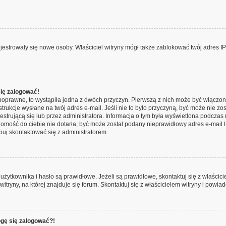
 rejestrowały się nowe osoby. Właściciel witryny mógł także zablokować twój adres I
się zalogować!
poprawne, to wystąpiła jedna z dwóch przyczyn. Pierwszą z nich może być włączon
trukcje wysłane na twój adres e-mail. Jeśli nie to było przyczyną, być może nie zo
rującą się lub przez administratora. Informacja o tym była wyświetlona podczas re
adomość do ciebie nie dotarła, być może został podany nieprawidłowy adres e-mail 
buj skontaktować się z administratorem.
tkownika i hasło są prawidłowe. Jeżeli są prawidłowe, skontaktuj się z właściciele
ryny, na której znajduje się forum. Skontaktuj się z właścicielem witryny i powia
ogę się zalogować?!