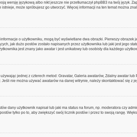
oją wersję językową albo nikt jeszcze nie przetłumaczył phpBB3 na twój język. Zap
ie istnieje, może spróbujesz go utworzyć. Więcej informacji na ten temat można zna
e informacje o użytkowniku, mogą być wyświetlane dwa obrazki. Pierwszy obrazek 
ych, jak dużo postów zostało napisanych przez użytkownika lub jaki jest jego stat
tkownika jest znany jako awatar i jest unikatowy lub osobisty dla każdego użytko
, używając jednej z czterech metod: Gravatar, Galeria awatarów, Zdalny awatar lub
. Jeśli nie można używać awatarów na danej witrynie, należy skontaktować się z je
ów dany użytkownik napisał lub jaki ma status na forum, np. moderatora czy admi
postów tylko po to, aby zwiększyć swój licznik postów i przez to swoją rangę. Większ