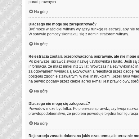
porad prawnych.
Na górę
Dlaczego nie mogę się zarejestrować?
Być może właściciel witryny wyłączył funkcję rejestracji, aby nie
W sprawie pomocy skontaktuj się z administratorem witryny.
Na górę
Rejestracja została przeprowadzona poprawnie, ale nie mogę 
Po pierwsze, sprawdź swoją nazwę użytkownika i hasło. Jeśli są 
informacja, że masz mniej niż 13 lat. Wówczas należy wykonać ins
zalogowaniem wymagają aktywowania rejestracji przez osobę rejest
postępuj zgodnie z zawartymi w niej instrukcjami. Jeżeli taka wi
na pewno podany przez ciebie adres e-mail jest prawidłowy, spró
Na górę
Dlaczego nie mogę się zalogować?
Powodów może być kilka. Po pierwsze sprawdź, czy twoja nazwa uży
prawdopodobieństwo, że problem powoduje błędna konfiguracja wit
Na górę
Rejestracja została dokonana jakiś czas temu, ale teraz nie m