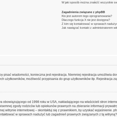
W jaki sposób można znaleźć wszystkie sw
Zagadnienia związane z phpBB
Kto jest autorem tego oprogramowania?
Dlaczego funkcja X nie jest dostępna?
Z kim się kontaktować w sprawach nadużyć
Jak nawiązać kontakt z administratorem wi
aby pisać wiadomości, konieczna jest rejestracja. Niemniej rejestracja umożliwia do
ch użytkowników, możliwość przypisania do grup użytkowników itp. Rejestracja zajm
awa obowiązującego od 1998 roku w USA, nakładającego na właścicieli stron intern
pisemnej zgody rodziców lub opiekunów prawnych na zbieranie informacji prywatny
ej witrynie internetowej – skontaktuj się z prawnikiem, by uzyskać wyjaśnienie. ph
ontaktować w sprawach nadużyć lub zagadnień prawnych związanych z tą witryną?”