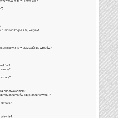
wyświetlane innymi kolorami?
y”?
!
e-mail od kogoś z tej witryny!
owników z listy przyjaciół lub wrogów?
yników?
 stronę?!
 tematy?
ki a obserwowaniem?
ybranych tematów lub je obserwować??
, tematu?
 witrynie?