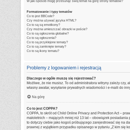
W jaki sposób mogę przesunąć swój temat na górę strony tematów?
Formatowanie i typy tematów
Co to jest BBCode?
Czy można używać języka HTML?
Co to są są emotikony?
Czy można umieszczać obrazki w poście?
Co to są ogłoszenia globalne?
Co to są ogłoszenia?
Co to są przyklejone tematy?
Co to są zamknięte tematy?
Co to są ikony tematu?
Problemy z logowaniem i rejestracją
Dlaczego w ogóle muszę się rejestrować?
Możliwe, że nie musisz. To od administratora witryny zależy czy, 
własny awatar, wysyłanie prywatnych wiadomości i e-maili do inny
Na górę
Co to jest COPPA?
COPPA, to skrót od Child Online Privacy and Protection Act – pr
małoletnich – mających mniej niż 13 lat – obowiązek posiadania 
to dotyczy ciebie jako kogoś próbującego zarejestrować się na dan
prawnej z wyjątkiem przypadku opisanego w pytaniu „Z kim się k