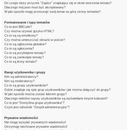
Do czego służy przycisk “Zapisz” znajdujący się w oknie tworzenia tematu?
Dlaczego mój post musi być akceptowany?
W jaki sposób mogę przesunąć swój temat na górę strony tematów?
Formatowanie i typy tematów
Co to jest BBCode?
Czy można używać języka HTML?
Co to są są emotikony?
Czy można umieszczać obrazki w poście?
Co to są ogłoszenia globalne?
Co to są ogłoszenia?
Co to są przyklejone tematy?
Co to są zamknięte tematy?
Co to są ikony tematu?
Rangi użytkownika i grupy
Kim są administratorzy?
Kim są moderatorzy?
Co to są grupy użytkowników?
Gdzie znajduje się spis grup użytkowników i jak można dołączyć do grupy?
W jaki sposób można zostać liderem grupy?
Dlaczego niektóre nazwy użytkowników są wyświetlane innymi kolorami?
Co to jest “Domyślna grupa użytkownika”?
Czym jest odnośnik “Zespół administracyjny”?
Prywatne wiadomości
Nie mogę wysyłać prywatnych wiadomości!
Otrzymuję niechciane prywatne wiadomości!