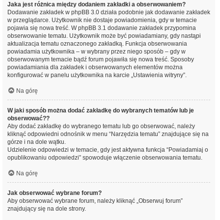
Jaka jest różnica między dodaniem zakładki a obserwowaniem?
Dodawanie zakładek w phpBB 3.0 działa podobnie jak dodawanie zakładek
w przeglądarce. Użytkownik nie dostaje powiadomienia, gdy w temacie
pojawia się nowa treść. W phpBB 3.1 dodawanie zakładek przypomina
obserwowanie tematu. Użytkownik może być powiadamiany, gdy nastąpi
aktualizacja tematu oznaczonego zakładką. Funkcja obserwowania
powiadamia użytkownika – w wybrany przez niego sposób – gdy w
obserwowanym temacie bądź forum pojawiła się nowa treść. Sposoby
powiadamiania dla zakładek i obserwowanych elementów można
konfigurować w panelu użytkownika na karcie „Ustawienia witryny”.
Na górę
W jaki sposób można dodać zakładkę do wybranych tematów lub je
obserwować??
Aby dodać zakładkę do wybranego tematu lub go obserwować, należy
kliknąć odpowiedni odnośnik w menu “Narzędzia tematu” znajdujące się na
górze i na dole wątku.
Udzielenie odpowiedzi w temacie, gdy jest aktywna funkcja “Powiadamiaj o
opublikowaniu odpowiedzi” spowoduje włączenie obserwowania tematu.
Na górę
Jak obserwować wybrane forum?
Aby obserwować wybrane forum, należy kliknąć „Obserwuj forum”
znajdujący się na dole strony.