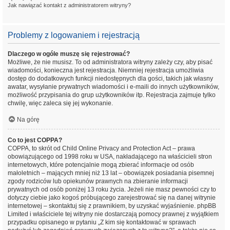
Jak nawiązać kontakt z administratorem witryny?
Problemy z logowaniem i rejestracją
Dlaczego w ogóle muszę się rejestrować?
Możliwe, że nie musisz. To od administratora witryny zależy czy, aby pisać
wiadomości, konieczna jest rejestracja. Niemniej rejestracja umożliwia
dostęp do dodatkowych funkcji niedostępnych dla gości, takich jak własny
awatar, wysyłanie prywatnych wiadomości i e-maili do innych użytkowników,
możliwość przypisania do grup użytkowników itp. Rejestracja zajmuje tylko
chwilę, więc zaleca się jej wykonanie.
Na górę
Co to jest COPPA?
COPPA, to skrót od Child Online Privacy and Protection Act – prawa
obowiązującego od 1998 roku w USA, nakładającego na właścicieli stron
internetowych, które potencjalnie mogą zbierać informacje od osób
małoletnich – mających mniej niż 13 lat – obowiązek posiadania pisemnej
zgody rodziców lub opiekunów prawnych na zbieranie informacji
prywatnych od osób poniżej 13 roku życia. Jeżeli nie masz pewności czy to
dotyczy ciebie jako kogoś próbującego zarejestrować się na danej witrynie
internetowej – skontaktuj się z prawnikiem, by uzyskać wyjaśnienie. phpBB
Limited i właściciele tej witryny nie dostarczają pomocy prawnej z wyjątkiem
przypadku opisanego w pytaniu „Z kim się kontaktować w sprawach