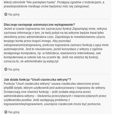
kliknij odnośnik “Nie pamiętam hasła”. Postępuj zgodnie z instrukcjami, a
prawdopodobnie niedługo znów będziesz móc się zalogować.
Na górę
Dlaczego następuje automatyczne wylogowanie?
Jeżeli w czasie logowania nie zaznaczysz funkcji
Zapamiętaj mnie
, witryna
zachowa informację o tym, że twój pobyt na tej witrynie będzie trwał tylko
określony przez administratora czas. Zapobiega to niewłaściwemu użyciu
twojego konta przez kogoś innego. Aby pozostać
zalogowanym/zalogowaną, podczas logowania zaznacz funkcję
Loguj mnie
automatycznie
. Jest to niezalecane, jeżeli korzystasz z witryny z ogólnie
dostępnego komputera, np. w bibliotece, kawiarence internetowej, sali
komputerowej w szkole lub na uczelni itp. Jeśli nie widzisz tej funkcji,
oznacza to, że administrator ją wyłączył.
Na górę
Jak działa funkcja “Usuń ciasteczka witryny”?
Funkcja “Usuń ciasteczka witryny” usuwa ciasteczka utworzone przez
phpBB dzięki, którym użytkownik jest autoryzowany i logowany do witryny.
Dostarczają one również funkcję – jeśli została włączona przez
administratora witryny – śledzenia przeczytanych i nieprzeczytanych przez
użytkownika postów. Jeśli występują problemy z
logowaniem/wylogowaniem, usunięcie ciasteczek może być pomocne.
Na górę