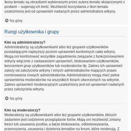
Ikony tematu są obrazkami wybieranymi przez autora tematu skojarzonymi z
postami – sugerują ich treść. Możliwość korzystania z ikon tematu
uzależniona jest od uprawnień nadanych przez administratora witryny.
Na górę
Rangi użytkownika i grupy
Kim są administratorzy?
Administratorzy są użytkownikami albo też grupami użytkowników
posiadającymi najwyższy poziom uprawnień kontrolnych całej witryny.
Mogą oni kontrolować wszystkie zagadnienia związane z funkcjonowaniem
witryny włącznie z nadawaniem uprawnień, blokowaniem użytkowników,
tworzeniem grup użytkowników lub moderatorów itp. Zakres ich uprawnień
zależy od założyciela witryny i innych administratorów mających prawo
nominowania nowych administratorów. Administratorzy mogą mieć pełne
uprawnienia moderatorów na wszystkich forach utworzonych na witrynie.
Zakres uprawnień moderacyjnych uzależniony jest od uprawnień nadanych
przez założyciela witryny.
Na górę
Kim są moderatorzy?
Moderatorzy są użytkownikami albo też grupami użytkowników, których
zadaniem jest codzienne przeglądanie forów. Mają oni możliwość zmiany
treści lub usuwania postów, a także blokowania, odblokowywania,
przenoszenia, usuwania i dzielenia tematów na forum, które moderują. Z