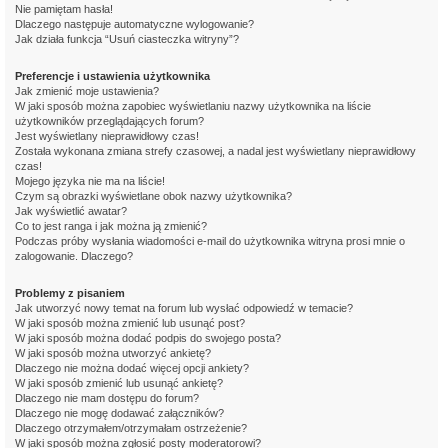
Nie pamiętam hasła!
Dlaczego następuje automatyczne wylogowanie?
Jak działa funkcja “Usuń ciasteczka witryny”?
Preferencje i ustawienia użytkownika
Jak zmienić moje ustawienia?
W jaki sposób można zapobiec wyświetlaniu nazwy użytkownika na liście
użytkowników przeglądających forum?
Jest wyświetlany nieprawidłowy czas!
Została wykonana zmiana strefy czasowej, a nadal jest wyświetlany nieprawidłowy
czas!
Mojego języka nie ma na liście!
Czym są obrazki wyświetlane obok nazwy użytkownika?
Jak wyświetlić awatar?
Co to jest ranga i jak można ją zmienić?
Podczas próby wysłania wiadomości e-mail do użytkownika witryna prosi mnie o
zalogowanie. Dlaczego?
Problemy z pisaniem
Jak utworzyć nowy temat na forum lub wysłać odpowiedź w temacie?
W jaki sposób można zmienić lub usunąć post?
W jaki sposób można dodać podpis do swojego posta?
W jaki sposób można utworzyć ankietę?
Dlaczego nie można dodać więcej opcji ankiety?
W jaki sposób zmienić lub usunąć ankietę?
Dlaczego nie mam dostępu do forum?
Dlaczego nie mogę dodawać załączników?
Dlaczego otrzymałem/otrzymałam ostrzeżenie?
W jaki sposób można zgłosić posty moderatorowi?