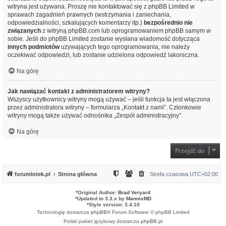
witryna jest używana. Proszę nie kontaktować się z phpBB Limited w
sprawach zagadnień prawnych (wstrzymania i zaniechania,
odpowiedzialności, szkalujących komentarzy itp.)
bezpośrednio nie
związanych
z witryną phpBB.com lub oprogramowaniem phpBB samym w
sobie. Jeśli do phpBB Limited zostanie wysłana wiadomość dotycząca
innych podmiotów
używających tego oprogramowania, nie należy
oczekiwać odpowiedzi, lub zostanie udzielona odpowiedź lakoniczna.
Na górę
Jak nawiązać kontakt z administratorem witryny?
Wszyscy użytkownicy witryny mogą używać – jeśli funkcja ta jest włączona
przez administratora witryny – formularza „Kontakt z nami”. Członkowie
witryny mogą także używać odnośnika „Zespół administracyjny”.
Na górę
Przejdź do
forumlotek.pl
Strona główna
Strefa czasowa
UTC+02:00
*
Original Author:
Brad Veryard
*
Updated to 3.3.x by
MannixMD
*
Style version: 3.4.10
Technologię dostarcza
phpBB
® Forum Software © phpBB Limited
Polski pakiet językowy dostarcza
phpBB.pl