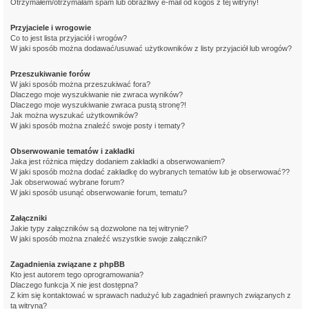
Otrzymałem/otrzymałam spam lub obraźliwy e-mail od kogoś z tej witryny!
Przyjaciele i wrogowie
Co to jest lista przyjaciół i wrogów?
W jaki sposób można dodawać/usuwać użytkowników z listy przyjaciół lub wrogów?
Przeszukiwanie forów
W jaki sposób można przeszukiwać fora?
Dlaczego moje wyszukiwanie nie zwraca wyników?
Dlaczego moje wyszukiwanie zwraca pustą stronę?!
Jak można wyszukać użytkowników?
W jaki sposób można znaleźć swoje posty i tematy?
Obserwowanie tematów i zakładki
Jaka jest różnica między dodaniem zakładki a obserwowaniem?
W jaki sposób można dodać zakładkę do wybranych tematów lub je obserwować??
Jak obserwować wybrane forum?
W jaki sposób usunąć obserwowanie forum, tematu?
Załączniki
Jakie typy załączników są dozwolone na tej witrynie?
W jaki sposób można znaleźć wszystkie swoje załączniki?
Zagadnienia związane z phpBB
Kto jest autorem tego oprogramowania?
Dlaczego funkcja X nie jest dostępna?
Z kim się kontaktować w sprawach nadużyć lub zagadnień prawnych związanych z
tą witryną?