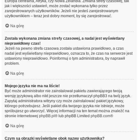
Europa centralna, Afryka, czy Nowa Zelandia. Zmiana strefy czasowej, tak
jak i większości ustawień, może zostać wykonana tylko przez
zarejestrowanych użytkowników. Jeżeli nie jesteś zarejestrowanym
użytkownikiem – teraz jest dobry moment, by się zarejestrować.
Na górę
Została wykonana zmiana strefy czasowej, a nadal jest wyświetlany
nieprawidłowy czas!
Jeżeli na pewno strefa czasowa została ustawiona prawidłowo, a czas
nadal jest wyświetlany nieprawidłowo, oznacza to, że czas na serwerze jest
ustawiony nieprawidłowo. Poinformuj o tym administratora, by naprawił
problem.
Na górę
Mojego języka nie ma na liście!
Być może administrator nie zainstalował pakietu zawierającego twoją
wersję językową albo nikt jeszcze nie przetłumaczył phpBB3 na twój język.
Zapytaj administratora witryny czy może zainstalować pakiet językowy,
którego potrzebujesz. Jeśli pakiet dla twojego języka nie istnieje, może
spróbujesz go utworzyć. Więcej informacji na ten temat można znaleźć na
stronie internetowej
phpBB.pl
® lub phpBB Limited
phpBB.com
®
Na górę
Czym są obrazki wyświetlane obok nazwy użytkownika?