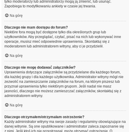
tylko moderatorzy lub administratorzy mogą ją zmienić, lub usunąć.
Zapobiega to modyfikowaniu ankiety w czasie jej trwania.
Na górę
Dlaczego nie mam dostępu do forum?
Niektóre fora mogą być dostępne tylko dla określonych grup lub
użytkowników. Aby przeglądać, czytać, pisać na nich lub wykonywać inne
operacje, musisz mieć odpowiednie uprawnienia. Skontaktuj się z
moderatorem lub administratorem witryny, aby ci je przydzielił.
Na górę
Dlaczego nie mogę dodawać załączników?
Uprawnienia dotyczące załączników są przydzielane dla każdego forum,
dla każdej grupy i dla każdego użytkownika. Administrator witryny mógł nie
zezwolić na zamieszczanie załączników na forum, na którym piszesz lub
przyznał uprawnienia tylko niektórym grupom. Jeśli nadal nie masz
jasności, dlaczego nie możesz zamieszczać załączników, skontaktuj się z
administratorem witryny.
Na górę
Dlaczego otrzymałem/otrzymałam ostrzeżenie?
Każdy administrator witryny ma swoje zasady i regulaminy obowiązujące na
danej witrynie. Są one opublikowane i administrator zaleca zapoznanie się
z nimi. Jeśli ktoś ich nie przestrzegał, może otrzymać ostrzeżenie. O