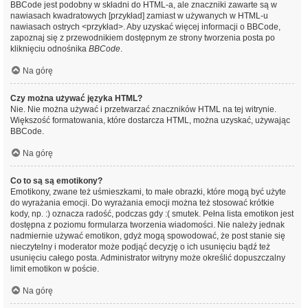
BBCode jest podobny w składni do HTML-a, ale znaczniki zawarte są w
nawiasach kwadratowych [przykład] zamiast w używanych w HTML-u
nawiasach ostrych <przykład>. Aby uzyskać więcej informacji o BBCode,
zapoznaj się z przewodnikiem dostępnym ze strony tworzenia posta po
kliknięciu odnośnika
BBCode
.
Na górę
Czy można używać języka HTML?
Nie. Nie można używać i przetwarzać znaczników HTML na tej witrynie.
Większość formatowania, które dostarcza HTML, można uzyskać, używając
BBCode.
Na górę
Co to są są emotikony?
Emotikony, zwane też uśmieszkami, to małe obrazki, które mogą być użyte
do wyrażania emocji. Do wyrażania emocji można też stosować krótkie
kody, np. :) oznacza radość, podczas gdy :( smutek. Pełna lista emotikon jest
dostępna z poziomu formularza tworzenia wiadomości. Nie należy jednak
nadmiernie używać emotikon, gdyż mogą spowodować, że post stanie się
nieczytelny i moderator może podjąć decyzję o ich usunięciu bądź też
usunięciu całego posta. Administrator witryny może określić dopuszczalny
limit emotikon w poście.
Na górę