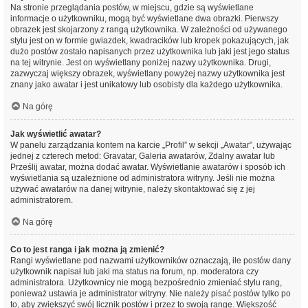
Na stronie przeglądania postów, w miejscu, gdzie są wyświetlane
informacje o użytkowniku, mogą być wyświetlane dwa obrazki. Pierwszy
obrazek jest skojarzony z rangą użytkownika. W zależności od używanego
stylu jest on w formie gwiazdek, kwadracików lub kropek pokazujących, jak
dużo postów zostało napisanych przez użytkownika lub jaki jest jego status
na tej witrynie. Jest on wyświetlany poniżej nazwy użytkownika. Drugi,
zazwyczaj większy obrazek, wyświetlany powyżej nazwy użytkownika jest
znany jako awatar i jest unikatowy lub osobisty dla każdego użytkownika.
Na górę
Jak wyświetlić awatar?
W panelu zarządzania kontem na karcie „Profil” w sekcji „Awatar”, używając
jednej z czterech metod: Gravatar, Galeria awatarów, Zdalny awatar lub
Prześlij awatar, można dodać awatar. Wyświetlanie awatarów i sposób ich
wyświetlania są uzależnione od administratora witryny. Jeśli nie można
używać awatarów na danej witrynie, należy skontaktować się z jej
administratorem.
Na górę
Co to jest ranga i jak można ją zmienić?
Rangi wyświetlane pod nazwami użytkowników oznaczają, ile postów dany
użytkownik napisał lub jaki ma status na forum, np. moderatora czy
administratora. Użytkownicy nie mogą bezpośrednio zmieniać stylu rang,
ponieważ ustawia je administrator witryny. Nie należy pisać postów tylko po
to, aby zwiększyć swój licznik postów i przez to swoją rangę. Większość