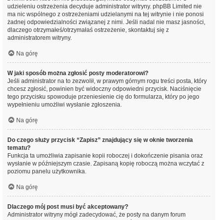
udzieleniu ostrzeżenia decyduje administrator witryny. phpBB Limited nie
ma nic wspólnego z ostrzeżeniami udzielanymi na tej witrynie i nie ponosi
żadnej odpowiedzialności związanej z nimi. Jeśli nadal nie masz jasności,
dlaczego otrzymałeś/otrzymałaś ostrzeżenie, skontaktuj się z
administratorem witryny.
Na górę
W jaki sposób można zgłosić posty moderatorowi?
Jeśli administrator na to zezwolił, w prawym górnym rogu treści posta, który
chcesz zgłosić, powinien być widoczny odpowiedni przycisk. Naciśnięcie
tego przycisku spowoduje przeniesienie cię do formularza, który po jego
wypełnieniu umożliwi wysłanie zgłoszenia.
Na górę
Do czego służy przycisk “Zapisz” znajdujący się w oknie tworzenia
tematu?
Funkcja ta umożliwia zapisanie kopii roboczej i dokończenie pisania oraz
wysłanie w późniejszym czasie. Zapisaną kopię roboczą można wczytać z
poziomu panelu użytkownika.
Na górę
Dlaczego mój post musi być akceptowany?
Administrator witryny mógł zadecydować, że posty na danym forum