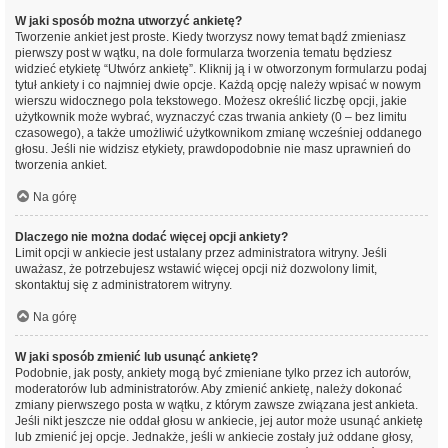
W jaki sposób można utworzyć ankietę?
Tworzenie ankiet jest proste. Kiedy tworzysz nowy temat bądź zmieniasz
pierwszy post w wątku, na dole formularza tworzenia tematu będziesz
widzieć etykietę “Utwórz ankietę”. Kliknij ją i w otworzonym formularzu podaj
tytuł ankiety i co najmniej dwie opcje. Każdą opcję należy wpisać w nowym
wierszu widocznego pola tekstowego. Możesz określić liczbę opcji, jakie
użytkownik może wybrać, wyznaczyć czas trwania ankiety (0 – bez limitu
czasowego), a także umożliwić użytkownikom zmianę wcześniej oddanego
głosu. Jeśli nie widzisz etykiety, prawdopodobnie nie masz uprawnień do
tworzenia ankiet.
Na górę
Dlaczego nie można dodać więcej opcji ankiety?
Limit opcji w ankiecie jest ustalany przez administratora witryny. Jeśli
uważasz, że potrzebujesz wstawić więcej opcji niż dozwolony limit,
skontaktuj się z administratorem witryny.
Na górę
W jaki sposób zmienić lub usunąć ankietę?
Podobnie, jak posty, ankiety mogą być zmieniane tylko przez ich autorów,
moderatorów lub administratorów. Aby zmienić ankietę, należy dokonać
zmiany pierwszego posta w wątku, z którym zawsze związana jest ankieta.
Jeśli nikt jeszcze nie oddał głosu w ankiecie, jej autor może usunąć ankietę
lub zmienić jej opcje. Jednakże, jeśli w ankiecie zostały już oddane głosy,