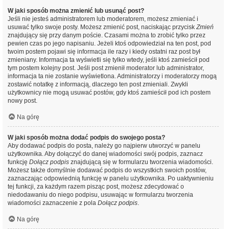
W jaki sposób można zmienić lub usunąć post?
Jeśli nie jesteś administratorem lub moderatorem, możesz zmieniać i
usuwać tylko swoje posty. Możesz zmienić post, naciskając przycisk
Zmień
znajdujący się przy danym poście. Czasami można to zrobić tylko przez
pewien czas po jego napisaniu. Jeżeli ktoś odpowiedział na ten post, pod
twoim postem pojawi się informacja ile razy i kiedy ostatni raz post był
zmieniany. Informacja ta wyświetli się tylko wtedy, jeśli ktoś zamieścił pod
tym postem kolejny post. Jeśli post zmienił moderator lub administrator,
informacja ta nie zostanie wyświetlona. Administratorzy i moderatorzy mogą
zostawić notatkę z informacją, dlaczego ten post zmieniali. Zwykli
użytkownicy nie mogą usuwać postów, gdy ktoś zamieścił pod ich postem
nowy post.
Na górę
W jaki sposób można dodać podpis do swojego posta?
Aby dodawać podpis do posta, należy go najpierw utworzyć w panelu
użytkownika. Aby dołączyć do danej wiadomości swój podpis, zaznacz
funkcję
Dołącz podpis
znajdującą się w formularzu tworzenia wiadomości.
Możesz także domyślnie dodawać podpis do wszystkich swoich postów,
zaznaczając odpowiednią funkcję w panelu użytkownika. Po uaktywnieniu
tej funkcji, za każdym razem pisząc post, możesz zdecydować o
niedodawaniu do niego podpisu, usuwając w formularzu tworzenia
wiadomości zaznaczenie z pola
Dołącz podpis
.
Na górę