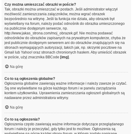
Czy można umieszczać obrazki w poście?
Tak, obrazki można umieszczać w postach. Jeśli administrator włączył
możliwość zamieszczania załączników, można wgrać obrazek
bezpośrednio na witrynę. Jeśli ta funkcja nie działa, aby obrazek był
wyświetlany na forum, należy podać odnośnik do obrazka umieszczonego
na publicznie dostępnym serwerze, np.
http://www.jakas_strona.com/moj_obrazek.gif. Nie można podawać
odnośników do obrazków zapisanych na prywatnym komputerze, chyba że
jest publicznie dostępnym serwerem ani do obrazków znajdujących się na
stronach wymagających autoryzacji, takich jak, np. skrzynki pocztowe na
Gmail lub Yahoo! oraz stronach chronionych hasłem. Aby umieścić obrazek
w poście, użyj znacznika BBCode
[img]
.
Na górę
Co to są ogłoszenia globalne?
Ogłoszenia globalne zawierają ważne informacje i należy zawsze je czytać.
Są one wyświetlane na górze każdego forum i w panelu zarządzania
kontem użytkownika. Uprawnienia zamieszczania ogłoszeń globalnych są
nadawane przez administratora witryny.
Na górę
Co to są ogłoszenia?
Ogłoszenia często zawierają ważne informacje dotyczące przeglądanego
forum i należy je przeczytać, gdy tylko jest to możliwe. Ogłoszenia są
wyświetlane na górze każdej strony forum, w którym zostały napisane.