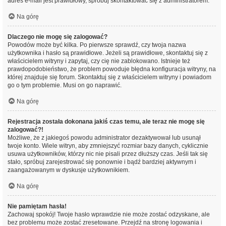
adres e-mail jest prawidłowy, spróbuj skontaktować się z administratorem.
Na górę
Dlaczego nie mogę się zalogować?
Powodów może być kilka. Po pierwsze sprawdź, czy twoja nazwa
użytkownika i hasło są prawidłowe. Jeżeli są prawidłowe, skontaktuj się z
właścicielem witryny i zapytaj, czy cię nie zablokowano. Istnieje też
prawdopodobieństwo, że problem powoduje błędna konfiguracja witryny, na
której znajduje się forum. Skontaktuj się z właścicielem witryny i powiadom
go o tym problemie. Musi on go naprawić.
Na górę
Rejestracja została dokonana jakiś czas temu, ale teraz nie mogę się
zalogować?!
Możliwe, że z jakiegoś powodu administrator dezaktywował lub usunął
twoje konto. Wiele witryn, aby zmniejszyć rozmiar bazy danych, cyklicznie
usuwa użytkowników, którzy nic nie pisali przez dłuższy czas. Jeśli tak się
stało, spróbuj zarejestrować się ponownie i bądź bardziej aktywnym i
zaangażowanym w dyskusje użytkownikiem.
Na górę
Nie pamiętam hasła!
Zachowaj spokój! Twoje hasło wprawdzie nie może zostać odzyskane, ale
bez problemu może zostać zresetowane. Przejdź na stronę logowania i