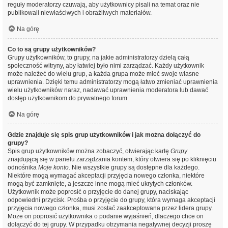
reguły moderatorzy czuwają, aby użytkownicy pisali na temat oraz nie
publikowali niewłaściwych i obraźliwych materiałów.
Na górę
Co to są grupy użytkowników?
Grupy użytkowników, to grupy, na jakie administratorzy dzielą całą
społeczność witryny, aby łatwiej było nimi zarządzać. Każdy użytkownik
może należeć do wielu grup, a każda grupa może mieć swoje własne
uprawnienia. Dzięki temu administratorzy mogą łatwo zmieniać uprawnienia
wielu użytkowników naraz, nadawać uprawnienia moderatora lub dawać
dostęp użytkownikom do prywatnego forum.
Na górę
Gdzie znajduje się spis grup użytkowników i jak można dołączyć do
grupy?
Spis grup użytkowników można zobaczyć, otwierając kartę
Grupy
znajdującą się w panelu zarządzania kontem, który otwiera się po kliknięciu
odnośnika
Moje konto
. Nie wszystkie grupy są dostępne dla każdego.
Niektóre mogą wymagać akceptacji przyjęcia nowego członka, niektóre
mogą być zamknięte, a jeszcze inne mogą mieć ukrytych członków.
Użytkownik może poprosić o przyjęcie do danej grupy, naciskając
odpowiedni przycisk. Prośba o przyjęcie do grupy, która wymaga akceptacji
przyjęcia nowego członka, musi zostać zaakceptowana przez lidera grupy.
Może on poprosić użytkownika o podanie wyjaśnień, dlaczego chce on
dołączyć do tej grupy. W przypadku otrzymania negatywnej decyzji proszę