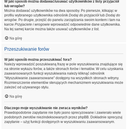
W jaki sposób można dodawać/usuwać użytkowników z listy przyjaciół
lub wrogów?
Można dodawać użytkowników na dwa sposoby. Po pierwsze, klikając w
profilu wybranego użytkownika odnośnik
Dodaj do przyjaciół
lub
Dodaj do
wrogów
. Po drugie, przejść do panelu zarządzania swoim kontem i tam na
karcie
Przyjaciele i wrogowie
wprowadzić odpowiednie dane użytkownika.
Na tej samej karcie można także usuwać użytkowników z list.
Na górę
Przeszukiwanie forów
W jaki sposób można przeszukiwać fora?
Należy wprowadzić poszukiwaną frazę w pole wyszukiwania znajdujące się
na stronie wykazu forów, a także stronach forów i tematów. W celu uzyskania
zaawansowanych funkcji wyszukiwania należy kliknąć odnośnik
“Wyszukiwanie zaawansowane” dostępny na wszystkich stronach witryny.
Rozmieszczenie elementów sterujących mechanizmem wyszukiwania może
zależeć od używanego stylu.
Na górę
Dlaczego moje wyszukiwanie nie zwraca wyników?
Prawdopodobnie zapytanie nie było jasno sprecyzowane i zawierało wiele
podobnych zwrotów niezindeksowanych przez phpBB. Dokładnie sprecyzuj
zapytanie – użyj funkcji dostępnych w wyszukiwaniu zaawansowanym.