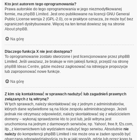
Kto jest autorem tego oprogramowania?
Prawa autorskie do tego oprogramowania w jego niezmodyfikowanej
formie, ma
phpBB Limited
. Jest ono publikowane na licencji GNU General
Public License wersja 2 (GPL-2.0), co w praktyce oznacza, że może być bez
ograniczeń dystrybuowane. Więcej na ten temat dowiesz się na stronie
About phpBB
.
Na górę
Dlaczego funkcja X nie jest dostępna?
To oprogramowanie zostało stworzone i jest licencjonowane przez phpBB
Limited. Jeśli uważasz, że brakuje w nim jakiejś funkcji, przejdź na stronę
phpBB Ideas Centre
, gdzie możesz zagłosować na istniejące propozycje
lub zaproponować nowe funkcje.
Na górę
Z kim się kontaktować w sprawach nadużyć lub zagadnień prawnych
związanych z tą witryną?
W tych sprawach, należy skontaktować się z jednym z administratorów,
których dane wyświetlone są na liście zespołu administracyjnego. Jeżeli
jednak nie otrzymasz odpowiedzi, należy skontaktować się z właścicielem
domeny – wykonaj sprawdzenie
kto to jest
lub, jeśli witryna jest
uruchomiona na jednym z darmowych serwisów, np. Yahoo!, free.fr, f2s.com,
itp., z kierownictwem lub wydziałem nadużyć tego serwisu. Absolutnie
nie
należy
do kompetencji phpBB Limited i nie może ona w żaden sposób być
obarczana odpowiedzialnością za to w jaki sposób, gdzie lub przez kogo ta