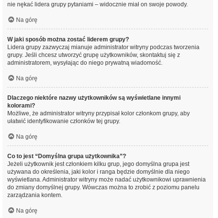
nie nękać lidera grupy pytaniami – widocznie miał on swoje powody.
Na górę
W jaki sposób można zostać liderem grupy?
Lidera grupy zazwyczaj mianuje administrator witryny podczas tworzenia
grupy. Jeśli chcesz utworzyć grupę użytkowników, skontaktuj się z
administratorem, wysyłając do niego prywatną wiadomość.
Na górę
Dlaczego niektóre nazwy użytkowników są wyświetlane innymi
kolorami?
Możliwe, że administrator witryny przypisał kolor członkom grupy, aby
ułatwić identyfikowanie członków tej grupy.
Na górę
Co to jest “Domyślna grupa użytkownika”?
Jeżeli użytkownik jest członkiem kilku grup, jego domyślna grupa jest
używana do określenia, jaki kolor i ranga będzie domyślnie dla niego
wyświetlana. Administrator witryny może nadać użytkownikowi uprawnienia
do zmiany domyślnej grupy. Wówczas można to zrobić z poziomu panelu
zarządzania kontem.
Na górę