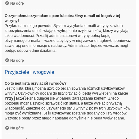
Na górę
Otrzymałem/otrzymałam spam lub obraźliwy e-mail od kogoś z tej
witryny!
Przykro nam z tego powodu. System wysyłania e-maili witryny zawiera
zabezpieczenia umożliwiające wytropienie użytkowników, którzy wysyłają
takie wiadomości. Prześlij administratorowi witryny pełną kopię
otrzymanego e-maila – ważne, aby były w niej zawarte nagłówki, ponieważ
zawierają one informacje o nadawcy. Administrator będzie wówczas mógł
podjąć odpowiednie działania.
Na górę
Przyjaciele i wrogowie
Co to jest lista przyjaciół i wrogów?
Jest to lista, którą można użyć do organizowania różnych użytkowników
witryny. Użytkownicy dodani do listy przyjaciół będą wyświetleni na karcie
Przyjaciele
znajdującej się w panelu zarządzania kontem. Z tego
poziomu można szybko sprawdzić ich status, a także wysłać prywatną
wiadomość. Zależnie od używanego stylu witryny, posty tych użytkowników
mogą być wyróżniane. Jeśli użytkownik zostanie dodany do listy wrogów,
wszystkie posty przez niego napisane domyślnie nie będą wyświetlane.
Na górę