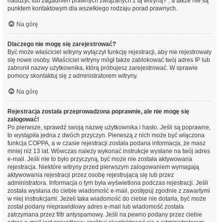
nadużyć lub zagadnień prawnych związanych z tą witryną?”, a także nie są
punktem kontaktowym dla wszelkiego rodzaju porad prawnych.
Na górę
Dlaczego nie mogę się zarejestrować?
Być może właściciel witryny wyłączył funkcję rejestracji, aby nie rejestrowały
się nowe osoby. Właściciel witryny mógł także zablokować twój adres IP lub
zabronił nazwy użytkownika, którą próbujesz zarejestrować. W sprawie
pomocy skontaktuj się z administratorem witryny.
Na górę
Rejestracja została przeprowadzona poprawnie, ale nie mogę się
zalogować!
Po pierwsze, sprawdź swoją nazwę użytkownika i hasło. Jeśli są poprawne,
to wystąpiła jedna z dwóch przyczyn. Pierwszą z nich może być włączona
funkcja COPPA, a w czasie rejestracji została podana informacja, że masz
mniej niż 13 lat. Wówczas należy wykonać instrukcje wysłane na twój adres
e-mail. Jeśli nie to było przyczyną, być może nie została aktywowana
rejestracja. Niektóre witryny przed pierwszym zalogowaniem wymagają
aktywowania rejestracji przez osobę rejestrującą się lub przez
administratora. Informacja o tym była wyświetlona podczas rejestracji. Jeśli
została wysłana do ciebie wiadomość e-mail, postępuj zgodnie z zawartymi
w niej instrukcjami. Jeżeli taka wiadomość do ciebie nie dotarła, być może
został podany nieprawidłowy adres e-mail lub wiadomość została
zatrzymana przez filtr antyspamowy. Jeśli na pewno podany przez ciebie