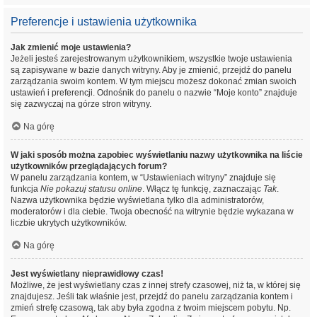
Preferencje i ustawienia użytkownika
Jak zmienić moje ustawienia?
Jeżeli jesteś zarejestrowanym użytkownikiem, wszystkie twoje ustawienia
są zapisywane w bazie danych witryny. Aby je zmienić, przejdź do panelu
zarządzania swoim kontem. W tym miejscu możesz dokonać zmian swoich
ustawień i preferencji. Odnośnik do panelu o nazwie “Moje konto” znajduje
się zazwyczaj na górze stron witryny.
Na górę
W jaki sposób można zapobiec wyświetlaniu nazwy użytkownika na liście
użytkowników przeglądających forum?
W panelu zarządzania kontem, w “Ustawieniach witryny” znajduje się
funkcja
Nie pokazuj statusu online
. Włącz tę funkcję, zaznaczając
Tak
.
Nazwa użytkownika będzie wyświetlana tylko dla administratorów,
moderatorów i dla ciebie. Twoja obecność na witrynie będzie wykazana w
liczbie ukrytych użytkowników.
Na górę
Jest wyświetlany nieprawidłowy czas!
Możliwe, że jest wyświetlany czas z innej strefy czasowej, niż ta, w której się
znajdujesz. Jeśli tak właśnie jest, przejdź do panelu zarządzania kontem i
zmień strefę czasową, tak aby była zgodna z twoim miejscem pobytu. Np.