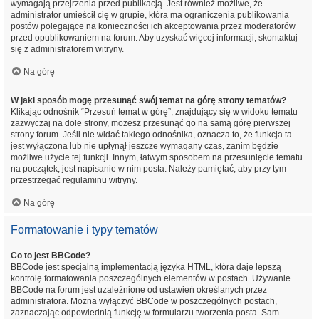
wymagają przejrzenia przed publikacją. Jest również możliwe, że
administrator umieścił cię w grupie, która ma ograniczenia publikowania
postów polegające na konieczności ich akceptowania przez moderatorów
przed opublikowaniem na forum. Aby uzyskać więcej informacji, skontaktuj
się z administratorem witryny.
Na górę
W jaki sposób mogę przesunąć swój temat na górę strony tematów?
Klikając odnośnik “Przesuń temat w górę”, znajdujący się w widoku tematu
zazwyczaj na dole strony, możesz przesunąć go na samą górę pierwszej
strony forum. Jeśli nie widać takiego odnośnika, oznacza to, że funkcja ta
jest wyłączona lub nie upłynął jeszcze wymagany czas, zanim będzie
możliwe użycie tej funkcji. Innym, łatwym sposobem na przesunięcie tematu
na początek, jest napisanie w nim posta. Należy pamiętać, aby przy tym
przestrzegać regulaminu witryny.
Na górę
Formatowanie i typy tematów
Co to jest BBCode?
BBCode jest specjalną implementacją języka HTML, która daje lepszą
kontrolę formatowania poszczególnych elementów w postach. Używanie
BBCode na forum jest uzależnione od ustawień określanych przez
administratora. Można wyłączyć BBCode w poszczególnych postach,
zaznaczając odpowiednią funkcję w formularzu tworzenia posta. Sam